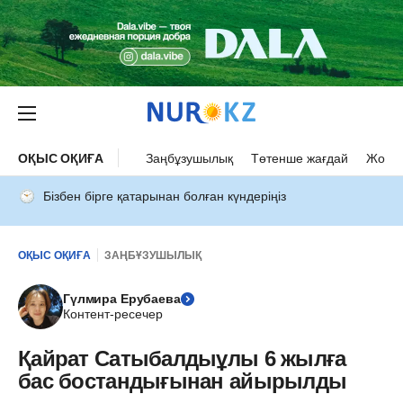
ОҚЫС ОҚИҒА
Заңбұзушылық
Төтенше жағдай
Жол а
Бізбен бірге қатарынан болған күндеріңіз
ОҚЫС ОҚИҒА
ЗАҢБҰЗУШЫЛЫҚ
Гүлмира Ерубаева
Контент-ресечер
Қайрат Сатыбалдыұлы 6 жылға
бас бостандығынан айырылды