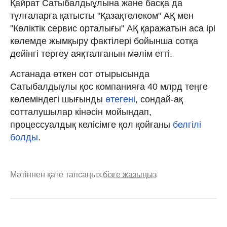
Қайрат Сатыбалдыұлына және басқа да
тұлғаларға қатысты "Қазақтелеком" АҚ мен
"Көліктік сервис орталығы" АҚ қаражатын аса ірі
көлемде жымқыру фактілері бойынша сотқа
дейінгі тергеу аяқталғанын мәлім етті.
Астанада өткен сот отырысында
Сатыбалдыұлы қос компанияға 40 млрд теңге
көлеміндегі шығынды
өтегені
, сондай-ақ
сотталушылар кінәсін мойындап,
процессуалдық келісімге қол қойғаны
белгілі
болды
.
Мәтіннен қате тапсаңыз,
бізге жазыңыз