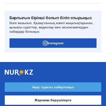
Барлығын бірінші болып біліп отырыңыз
Бізге жазылып, Қазақстанның өзекті жаңалықтарынан,
қызықты суреттер, видеолар мен эксклюзивтерден
хабардар болыңыз.
Instagram
Ақау туралы хабарлаңыз
Жарнама берушілерге