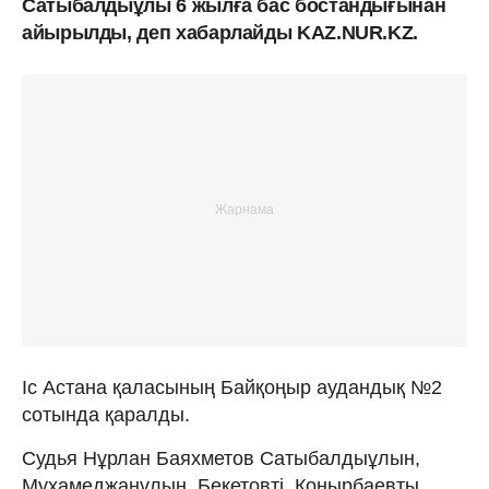
Сатыбалдыұлы 6 жылға бас бостандығынан
айырылды, деп хабарлайды KAZ.NUR.KZ.
Іс Астана қаласының Байқоңыр аудандық №2
сотында қаралды.
Судья Нұрлан Баяхметов Сатыбалдыұлын,
Мұхамеджанұлын, Бекетовті, Қоңырбаевты