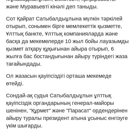
және Муравьевті кінәлі деп таныды.
Сот Қайрат Сатыбалдыұлына мүлкін тәркілей
отырып, сонымен бірге мемлекеттік қызметте,
Ұлттық банкте, Ұлттық компанияларда және
басқа да мекемелерде 10 жыл бойы лауазымды
қызмет атқару құқығынан айыра отырып, 6
жылға бас бостандығынан айыру түріндегі жаза
тағайындады.
Ол жазасын қауіпсіздігі орташа мекемеде
өтейді.
Сондай-ақ судья Сатыбалдыұлын ұлттық
қауіпсіздік органдарының генерал-майоры
шенінен, "Құрмет" және "Парасат" ордендерінен
айыру туралы президент атына ұсыныс енгізуге
үкім шығарды.