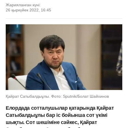
Жарияланған күні:
26 қыркүйек 2022, 16:45
Қайрат Сатыбалдыұлы. Фото: Sputnik/Болат Шайхинов
Елордада сотталушылар қатарында Қайрат
Сатыбалдыұлы бар іс бойынша сот үкімі
шықты. Сот шешіміне сәйкес, Қайрат