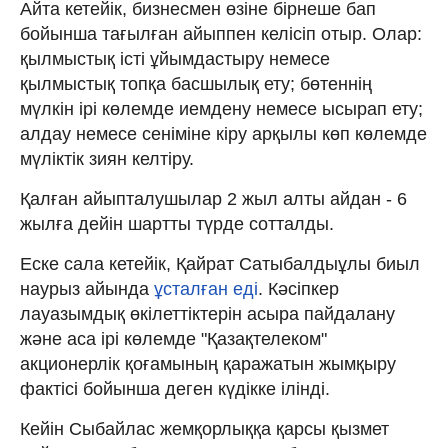
Айта кетейік, бизнесмен өзіне бірнеше бап
бойынша тағылған айыппен келісіп отыр. Олар:
қылмыстық істі ұйымдастыру немесе
қылмыстық топқа басшылық ету; бөтеннің
мүлкін ірі көлемде иемдену немесе ысырап ету;
алдау немесе сеніміне кіру арқылы көп көлемде
мүліктік зиян келтіру.
Қалған айыпталушылар 2 жыл алты айдан - 6
жылға дейін шартты түрде сотталды.
Еске сала кетейік, Қайрат Сатыбалдыұлы биыл
наурыз айында
ұсталған еді
. Кәсіпкер
лауазымдық өкілеттіктерін асыра пайдалану
және аса ірі көлемде "Қазақтелеком"
акционерлік қоғамының қаражатын жымқыру
фактісі бойынша деген күдікке ілінді.
Кейін Сыбайлас жемқорлыққа қарсы қызмет