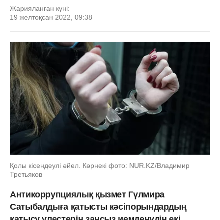
Жарияланған күні:
19 желтоқсан 2022, 09:38
Қолы кісендеулі әйел. Көрнекі фото: NUR.KZ/Владимир
Третьяков
Антикоррупциялық қызмет Гүлмира
Сатыбалдыға қатысты кәсіпорындардың
қатысу үлестерін заңсыз иемденудің екі