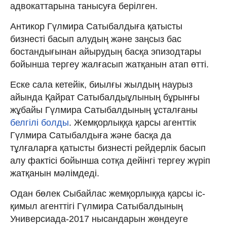
адвокаттарына танысуға берілген.
Антикор Гүлмира Сатыбалдыға қатысты
бизнесті басып алудың және заңсыз бас
бостандығынан айырудың басқа эпизодтары
бойынша тергеу жалғасып жатқанын атап өтті.
Еске сала кетейік, биылғы жылдың наурыз
айында Қайрат Сатыбалдыұлының бұрынғы
жұбайы Гүлмира Сатыбалдының ұсталғаны
белгілі болды
. Жемқорлыққа қарсы агенттік
Гүлмира Сатыбалдыға және басқа да
тұлғаларға қатысты бизнесті рейдерлік басып
алу фактісі бойынша сотқа дейінгі тергеу жүріп
жатқанын мәлімдеді.
Одан бөлек Сыбайлас жемқорлыққа қарсы іс-
қимыл агенттігі Гүлмира Сатыбалдының
Универсиада-2017 нысандарын жөндеуге