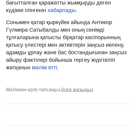
бағытталған қаражатты жымқырды деген
күдікке ілінгенін
хабарлады
.
Сонымен қатар қыркүйек айында Антикор
Гүлмира Сатыбалды мен оның сенімді
тұлғаларына қатысты бірқатар кәсіпорынның
қатысу үлестері мен активтерін заңсыз иелену,
адамды ұрлау және бас бостандығынан заңсыз
айыру фактілері бойынша тергеу жүргізіліп
жатқанын
мәлім етті
.
Мәтіннен қате тапсаңыз,
бізге жазыңыз