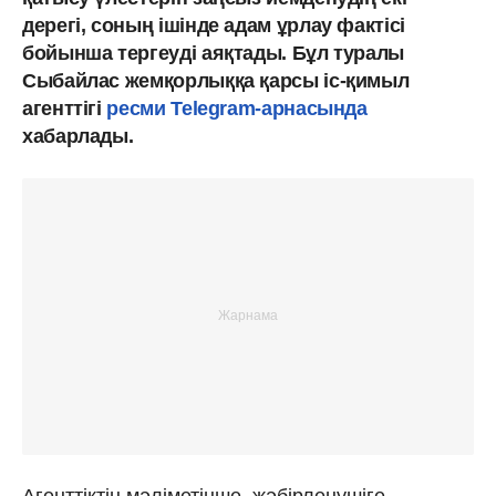
дерегі, соның ішінде адам ұрлау фактісі
бойынша тергеуді аяқтады. Бұл туралы
Сыбайлас жемқорлыққа қарсы іс-қимыл
агенттігі
ресми Telegram-арнасында
хабарлады.
Агенттіктің мәліметінше, жәбірленушіге