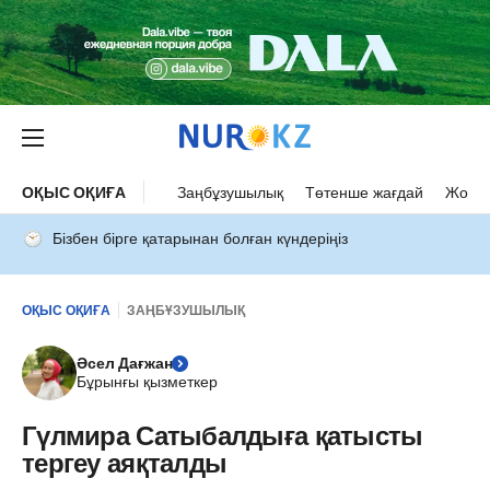
ОҚЫС ОҚИҒА
Заңбұзушылық
Төтенше жағдай
Жол а
Бізбен бірге қатарынан болған күндеріңіз
ОҚЫС ОҚИҒА
ЗАҢБҰЗУШЫЛЫҚ
Әсел Дағжан
Бұрынғы қызметкер
Гүлмира Сатыбалдыға қатысты
тергеу аяқталды