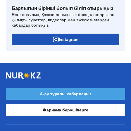
Барлығын бірінші болып біліп отырыңыз
Бізге жазылып, Қазақстанның өзекті жаңалықтарынан,
қызықты суреттер, видеолар мен эксклюзивтерден
хабардар болыңыз.
Instagram
Ақау туралы хабарлаңыз
Жарнама берушілерге