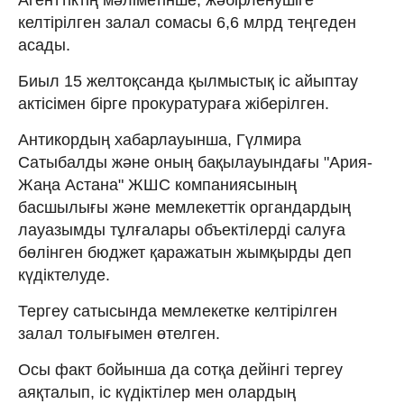
келтірілген залал сомасы 6,6 млрд теңгеден
асады.
Биыл 15 желтоқсанда қылмыстық іс айыптау
актісімен бірге прокуратураға жіберілген.
Антикордың хабарлауынша, Гүлмира
Сатыбалды және оның бақылауындағы "Ария-
Жаңа Астана" ЖШС компаниясының
басшылығы және мемлекеттік органдардың
лауазымды тұлғалары объектілерді салуға
бөлінген бюджет қаражатын жымқырды деп
күдіктелуде.
Тергеу сатысында мемлекетке келтірілген
залал толығымен өтелген.
Осы факт бойынша да сотқа дейінгі тергеу
аяқталып, іс күдіктілер мен олардың