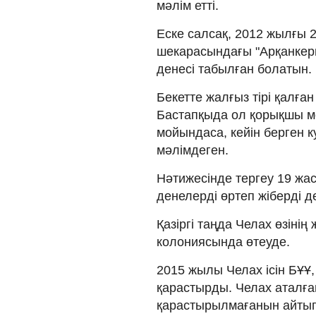
мәлім етті.
Еске салсақ, 2012 жылғы 
шекарасындағы "Арқанкер
денесі табылған болатын.
Бекетте жалғыз тірі қалға
Бастапқыда ол қорықшы ме
мойындаса, кейін берген к
мәлімдеген.
Нәтижесінде тергеу 19 жас
денелерді өртеп жіберді д
Қазіргі таңда Челах өзінің
колониясында өтеуде.
2015 жылы Челах ісін БҰҰ,
қарастырды. Челах аталған
қарастырылмағанын айтып