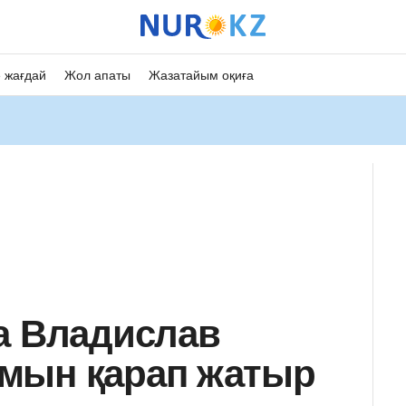
 жағдай
Жол апаты
Жазатайым оқиға
а Владислав
мын қарап жатыр