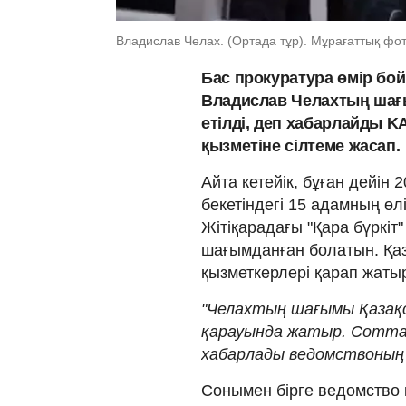
Владислав Челах. (Ортада тұр). Мұрағаттық фот
Бас прокуратура өмір б
Владислав Челахтың шағы
етілді, деп хабарлайды 
қызметіне сілтеме жасап.
Айта кетейік, бұған дейін
бекетіндегі 15 адамның өл
Жітіқарадағы "Қара бүркі
шағымданған болатын. Қаз
қызметкерлері қарап жаты
"Челахтың шағымы Қазақ
қарауында жатыр. Соттан
хабарлады ведомствоның 
Сонымен бірге ведомство қ