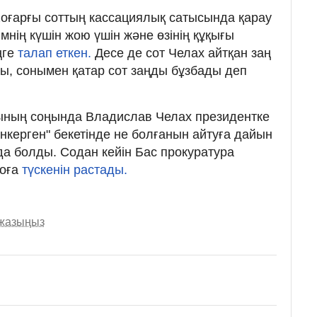
Жоғарғы соттың кассациялық сатысында қарау
імнің күшін жою үшін және өзінің құқығы
ңге
талап еткен.
Десе де сот Челах айтқан заң
, сонымен қатар сот заңды бұзбады деп
ының соңында Владислав Челах президентке
анкерген" бекетінде не болғанын айтуға дайын
да болды. Содан кейін Бас прокуратура
воға
түскенін растады.
 жазыңыз