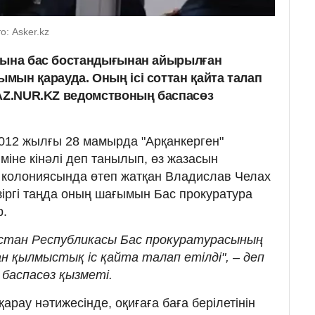
о: Asker.kz
ойына бас бостандығынан айырылған
мын қарауда. Оның ісі соттан қайта талап
KAZ.NUR.KZ ведомствоның баспасөз
 2012 жылғы 28 мамырда "Арқанкерген"
іміне кінәлі деп танылып, өз жазасын
т" колониясында өтеп жатқан Владислав Челах
іргі таңда оның шағымын Бас прокуратура
р.
стан Республикасы Бас прокуратурасының
 қылмыстық іс қайта талап етілді", – деп
баспасөз қызметі.
арау нәтижесінде, оқиғаға баға берілетінін