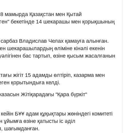
28 мамырда Қазақстан мен Қытай
ген" бекетінде 14 шекарашы мен қорықшының
н сарбаз Владислав Челах қамауға алынған.
н шекарашылардың өліміне кінәлі екенін
уәлігінен бас тартып, өзіне қысым жасалғанын
тағы жігіт 15 адамды өлтіріп, казарма мен
еген қорытындыға келді.
 жазасын Жітіқарадағы "Қара бүркіт"
 кейін БҰҰ адам құқықтары жөніндегі комитеті
 ұйымға өзіне қатысты іс әділ
, шағымданған.