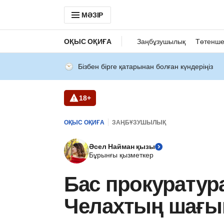
МӘЗІР
ОҚЫС ОҚИҒА
Заңбұзушылық
Төтенше
Бізбен бірге қатарынан болған күндеріңіз
18+
ОҚЫС ОҚИҒА
ЗАҢБҰЗУШЫЛЫҚ
Әсел Найман қызы
Бұрынғы қызметкер
Бас прокуратур
Челахтың шағы