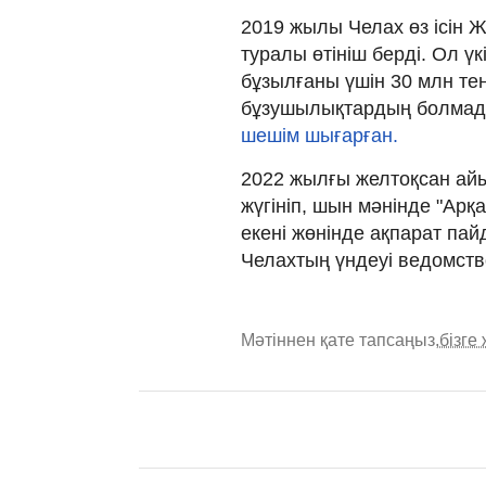
2019 жылы Челах өз ісін 
туралы өтініш берді. Ол үк
бұзылғаны үшін 30 млн те
бұзушылықтардың болмады
шешім шығарған.
2022 жылғы желтоқсан ай
жүгініп, шын мәнінде "Арқ
екені жөнінде ақпарат пай
Челахтың үндеуі ведомст
Мәтіннен қате тапсаңыз,
бізге