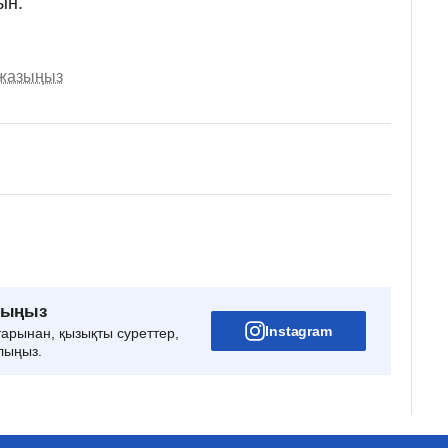
ын.
 жазыңыз
рыңыз
Instagram
тарынан, қызықты суреттер,
лыңыз.