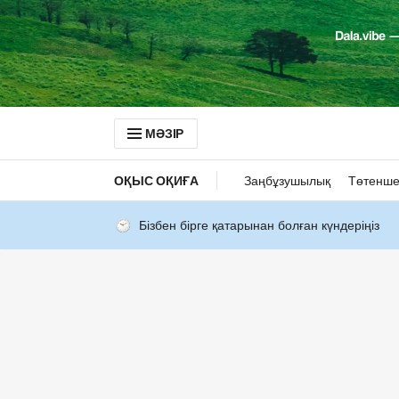
МӘЗІР
ОҚЫС ОҚИҒА
Заңбұзушылық
Төтенше
Бізбен бірге қатарынан болған күндеріңіз