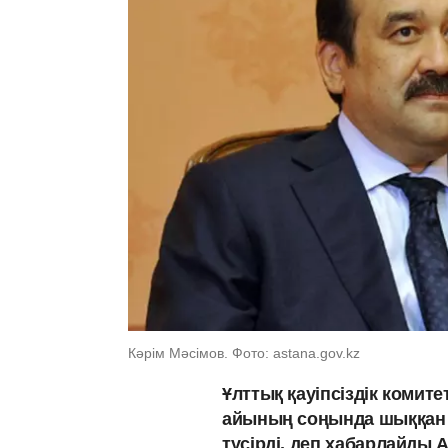
Кәрім Мәсімов. Фото: astana.gov.kz
Ұлттық қауіпсіздік комит
айының соңында шыққан 
түсірді, деп хабарлайды 