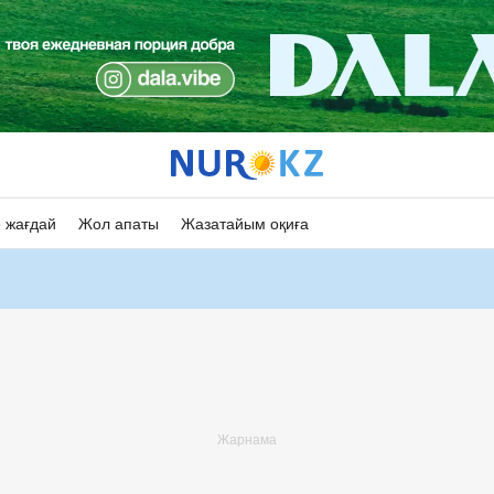
 жағдай
Жол апаты
Жазатайым оқиға