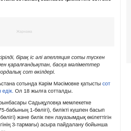
ілді, бірақ іс әлі апелляция соты түскен
сімен қаралғандықтан, басқа мәліметтер
лордалық сот өкілдері.
 Астана сотында Кәрім Мәсімовке қатысты
сот
 едік.
Ол 18 жылға сотталды.
орынбасары Садықұловқа мемлекетке
75-бабының 1-бөлігі), билікті күшпен басып
бөлігі) және билік пен лауазымдық өкілеттігін
ігінің 3-тармағы) асыра пайдалану бойынша