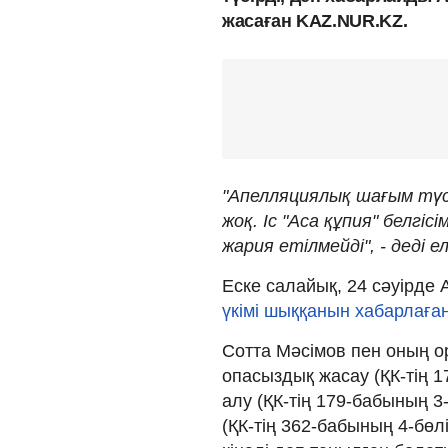
жасаған KAZ.NUR.KZ.
"Апелляциялық шағым түсір
жоқ. Іс "Аса құпия" белгі
жария етілмейді", - деді е
Еске салайық, 24 сәуірде
үкімі шыққанын хабарлаған
Сотта Мәсімов пен оның 
опасыздық жасау (ҚК-тің 1
алу (ҚК-тің 179-бабының 3-
(ҚК-тің 362-бабының 4-бөл