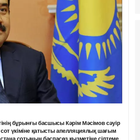
етінің бұрынғы басшысы Кәрім Мәсімов сәуір
сот үкіміне қатысты апелляциялық шағым
Астана сотының баспасөз қызметіне сілтеме