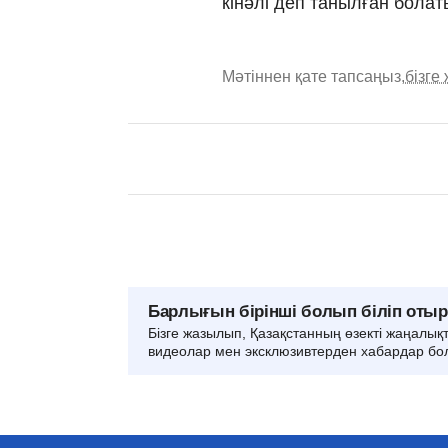
кінәлі деп танылған болат
Мәтіннен қате тапсаңыз,
бізге
Барлығын бірінші болып біліп оты
Бізге жазылып, Қазақстанның өзекті жаңалық
видеолар мен эксклюзивтерден хабардар бо