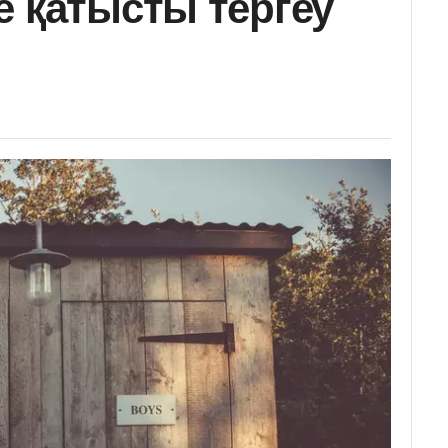
е қатысты тергеу