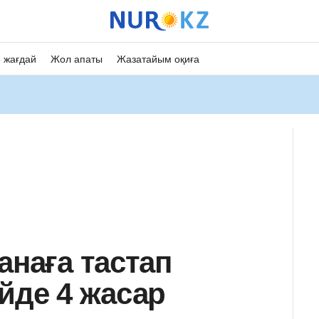
 жағдай
Жол апаты
Жазатайым оқиға
анаға тастап
йде 4 жасар