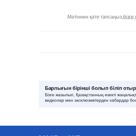
Мәтіннен қате тапсаңыз,
бізге
Барлығын бірінші болып біліп оты
Бізге жазылып, Қазақстанның өзекті жаңалық
видеолар мен эксклюзивтерден хабардар бо