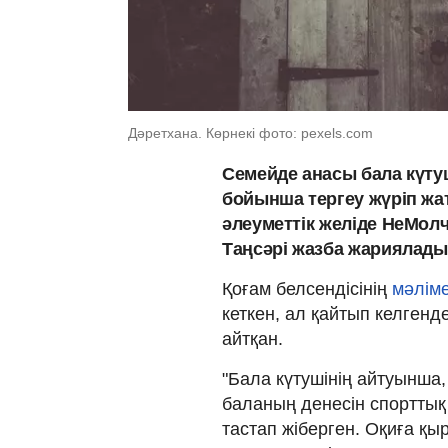
Дәретхана. Көрнекі фото: pexels.com
Семейде анасы бала күтуш
бойынша тергеу жүріп жа
әлеуметтік желіде НеМол
Таңсәрі жазба жариялады,
Қоғам белсендісінің
мәлім
кеткен, ал қайтып келгенд
айтқан.
"Бала күтушінің айтуынша,
баланың денесін спорттық
тастап жіберген. Оқиға қы