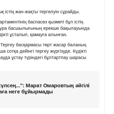
қ істің жан-жақты тергелуін сұрайды.
таментінің баспасөз қызметі бұл істің
тура басшылығының ерекше бақылауында
дікті ұсталып, қамауға алынған.
 Тергеу басқармасы төрт жасар баланың
а сотқа дейінгі тергеу жүргізуде. Күдікті
ауда ұстау түріндегі бұлтартпау шарасы
лсең...": Марат Омаровтың әйгілі
ваға неге бұйырмады