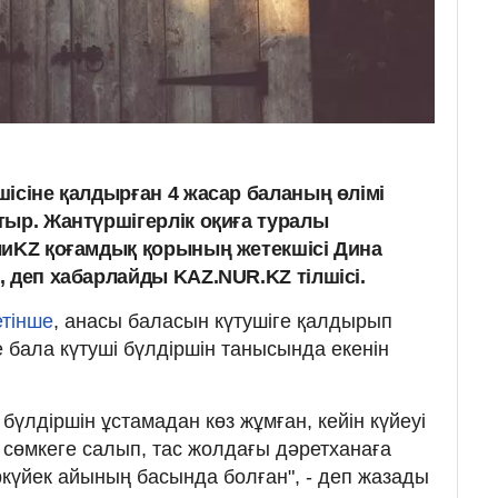
ісіне қалдырған 4 жасар баланың өлімі
тыр. Жантүршігерлік оқиға туралы
чиKZ қоғамдық қорының жетекшісі Дина
 деп хабарлайды KAZ.NUR.KZ тілшісі.
етінше
, анасы баласын күтушіге қалдырып
е бала күтуші бүлдіршін танысында екенін
 бүлдіршін ұстамадан көз жұмған, кейін күйеуі
 сөмкеге салып, тас жолдағы дәретханаға
ркүйек айының басында болған", - деп жазады