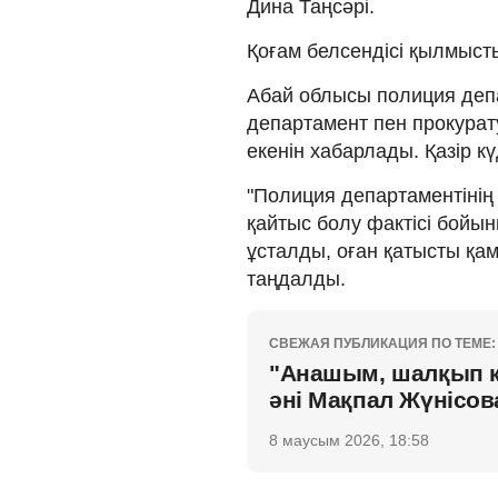
Дина Таңсәрі.
Қоғам белсендісі қылмысты
Абай облысы полиция депар
департамент пен прокура
екенін хабарлады. Қазір кү
"Полиция департаментінің
қайтыс болу фактісі бойынш
ұсталды, оған қатысты қам
таңдалды.
СВЕЖАЯ ПУБЛИКАЦИЯ ПО ТЕМЕ:
"Анашым, шалқып кү
әні Мақпал Жүнісо
8 маусым 2026, 18:58