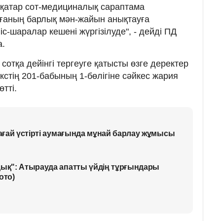
рқатар сот-медициналық сараптама
иғаның барлық мән-жайын анықтауға
іс-шаралар кешені жүргізілуде", - дейді ПД
а.
отқа дейінгі тергеуге қатысты өзге деректер
стің 201-бабының 1-бөлігіне сәйкес жария
тті.
лағай үстірті аумағында мұнай барлау жұмысы
дық": Атырауда апатты үйдің тұрғындары
ото)