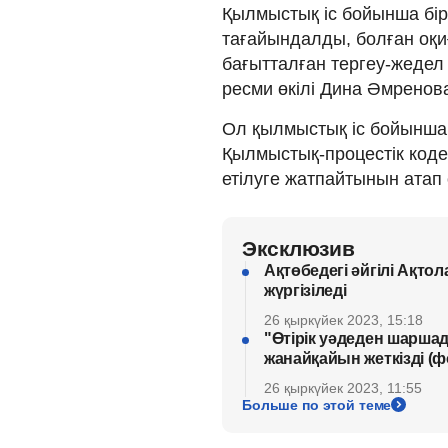
Қылмыстық іс бойынша бі
тағайындалды, болған оқ
бағытталған тергеу-жедел 
ресми өкілі Дина Әмренов
Ол қылмыстық іс бойынша с
Қылмыстық-процестік кодек
етілуге жатпайтынын атап ө
Эксклюзив
Ақтөбедегі әйгілі Ақто
жүргізіледі
26 қыркүйек 2023, 15:18
"Өтірік уәдеден шарша
жанайқайын жеткізді (ф
26 қыркүйек 2023, 11:55
Больше по этой теме