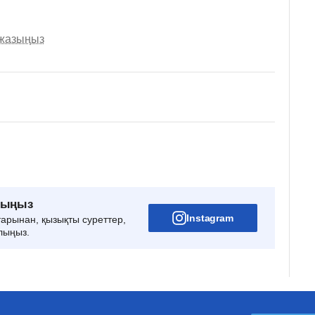
 жазыңыз
рыңыз
Instagram
тарынан, қызықты суреттер,
лыңыз.