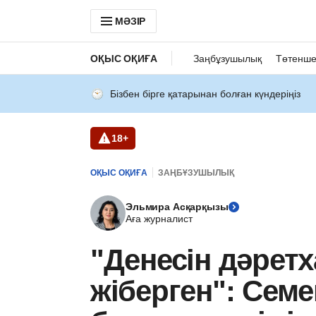
МӘЗІР
ОҚЫС ОҚИҒА
Заңбұзушылық
Төтенше
Бізбен бірге қатарынан болған күндеріңіз
18+
ОҚЫС ОҚИҒА
ЗАҢБҰЗУШЫЛЫҚ
Эльмира Асқарқызы
Аға журналист
"Денесін дәретх
жіберген": Семе