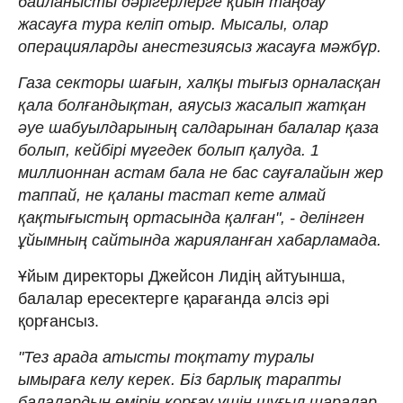
байланысты дәрігерлерге қиын таңдау
жасауға тура келіп отыр. Мысалы, олар
операцияларды анестезиясыз жасауға мәжбүр.
Газа секторы шағын, халқы тығыз орналасқан
қала болғандықтан, аяусыз жасалып жатқан
әуе шабуылдарының салдарынан балалар қаза
болып, кейбірі мүгедек болып қалуда. 1
миллионнан астам бала не бас сауғалайын жер
таппай, не қаланы тастап кете алмай
қақтығыстың ортасында қалған", -
делінген
ұйымның сайтында жарияланған хабарламада.
Ұйым директоры Джейсон Лидің айтуынша,
балалар ересектерге қарағанда әлсіз әрі
қорғансыз.
"Тез арада атысты тоқтату туралы
ымыраға келу керек. Біз барлық тарапты
балалардың өмірін қорғау үшін шұғыл шаралар