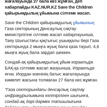
жағалауында 27 бала көз жұмған, деп
хабарлайды KAZ.NUR.KZ Save the Children
қайырымдылық ұйымына сілтеме жасап.
Save the Children қайырымдылық
ұйымының
Газа секторының Денсаулық сақтау
министрлігіне сілтеме жасап хабарлауынша,
Таяу Шығыстағы қақтығыс ушыққалы бері Газа
секторында 2 мыңға жуық бала қаза тауып, 4,6
мыңға жуық бала зардап шеккен.
Сондай-ақ қайырымдылық ұйым израильдік
БАҚ-қа сілтеме жасап жазуынша, Израильде
яғни, Иордан өзенінің батыс жағалауында
кәмелет жасына толмаған 27 бала көз жұмған.
"Газа секторындағы денсаулық сақтау
инфрақұрылымына келтірілген шығынға,
сондай-ақ дәрі-дәрмек тапшылығына