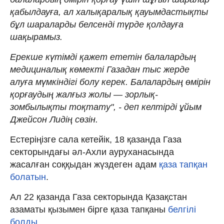
қабылдауға, ал халықаралық қауымдастықты
бұл шараларды белсенді түрде қолдауға
шақырамыз.
Ерекше күтімді қажет ететін балалардың
медициналық көмекті Газадан тыс жерде
алуға мүмкіндігі болу керек. Балалардың өмірін
қорғаудың жалғыз жолы — зорлық-
зомбылықты тоқтату", - деп келтірді ұйым
Джейсон Лидің сөзін.
Естеріңізге сала кетейік, 18 қазанда Газа
секторындағы әл-Ахли ауруханасында
жасалған соққыдан жүздеген адам
қаза тапқан
болатын
.
Ал 22 қазанда Газа секторында Қазақстан
азаматы қызымен бірге қаза тапқаны
белгілі
болды
.