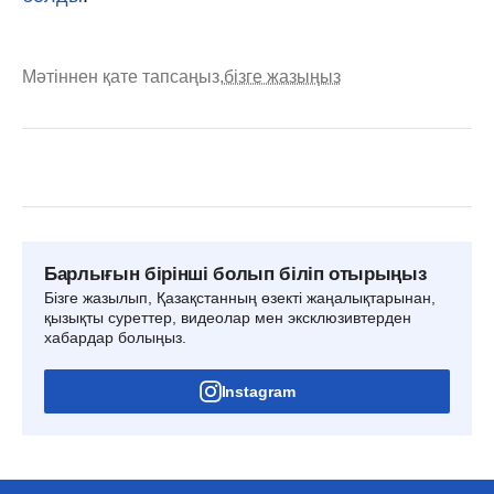
Мәтіннен қате тапсаңыз,
бізге жазыңыз
Барлығын бірінші болып біліп отырыңыз
Бізге жазылып, Қазақстанның өзекті жаңалықтарынан,
қызықты суреттер, видеолар мен эксклюзивтерден
хабардар болыңыз.
Instagram