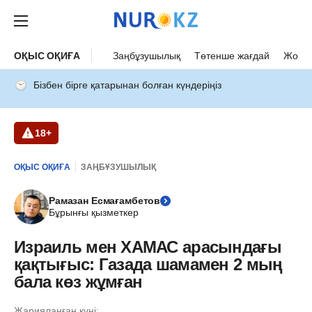
ОҚЫС ОҚИҒА
Заңбұзушылық
Төтенше жағдай
Жол а
Бізбен бірге қатарынан болған күндеріңіз
18+
ОҚЫС ОҚИҒА
ЗАҢБҰЗУШЫЛЫҚ
Рамазан Есмағамбетов
Бұрынғы қызметкер
Израиль мен ХАМАС арасындағы
қақтығыс: Газада шамамен 2 мың
бала көз жұмған
Жарияланған күні: