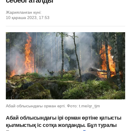
себебі аталды
Жарияланған күні:
10 қараша 2023, 17:53
Абай облысындағы орман өрті. Фото: t.me/qr_tjm
Абай облысындағы ірі орман өртіне қатысты
қылмыстық іс сотқа жолданды. Бұл туралы