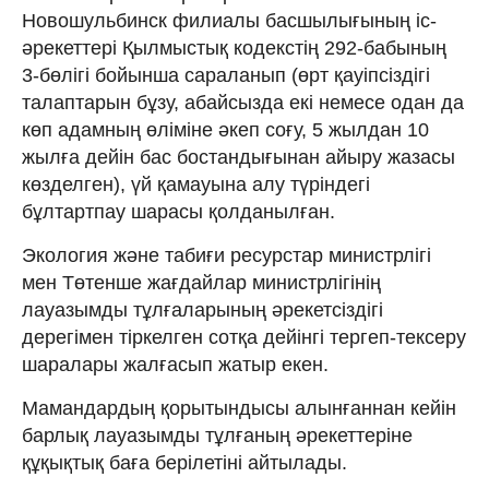
Новошульбинск филиалы басшылығының іс-
әрекеттері Қылмыстық кодекстің 292-бабының
3-бөлігі бойынша сараланып (өрт қауiпсiздiгi
талаптарын бұзу, абайсызда екі немесе одан да
көп адамның өліміне әкеп соғу, 5 жылдан 10
жылға дейін бас бостандығынан айыру жазасы
көзделген), үй қамауына алу түріндегі
бұлтартпау шарасы қолданылған.
Экология және табиғи ресурстар министрлігі
мен Төтенше жағдайлар министрлігінің
лауазымды тұлғаларының әрекетсіздігі
дерегімен тіркелген сотқа дейінгі тергеп-тексеру
шаралары жалғасып жатыр екен.
Мамандардың қорытындысы алынғаннан кейін
барлық лауазымды тұлғаның әрекеттеріне
құқықтық баға берілетіні айтылады.