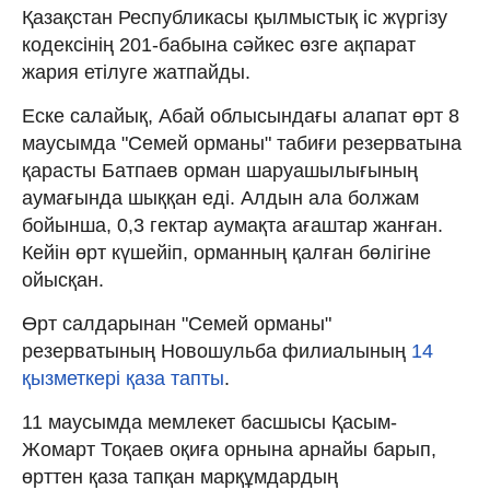
Қазақстан Республикасы қылмыстық іс жүргізу
кодексінің 201-бабына сәйкес өзге ақпарат
жария етілуге жатпайды.
Еске салайық, Абай облысындағы алапат өрт 8
маусымда "Семей орманы" табиғи резерватына
қарасты Батпаев орман шаруашылығының
аумағында шыққан еді. Алдын ала болжам
бойынша, 0,3 гектар аумақта ағаштар жанған.
Кейін өрт күшейіп, орманның қалған бөлігіне
ойысқан.
Өрт салдарынан "Семей орманы"
резерватының Новошульба филиалының
14
қызметкері қаза тапты
.
11 маусымда мемлекет басшысы Қасым-
Жомарт Тоқаев оқиға орнына арнайы барып,
өрттен қаза тапқан марқұмдардың