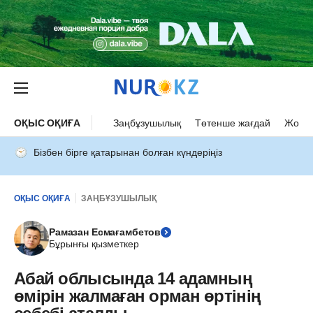
ОҚЫС ОҚИҒА
Заңбұзушылық
Төтенше жағдай
Жол а
Бізбен бірге қатарынан болған күндеріңіз
ОҚЫС ОҚИҒА
ЗАҢБҰЗУШЫЛЫҚ
Рамазан Есмағамбетов
Бұрынғы қызметкер
Абай облысында 14 адамның
өмірін жалмаған орман өртінің