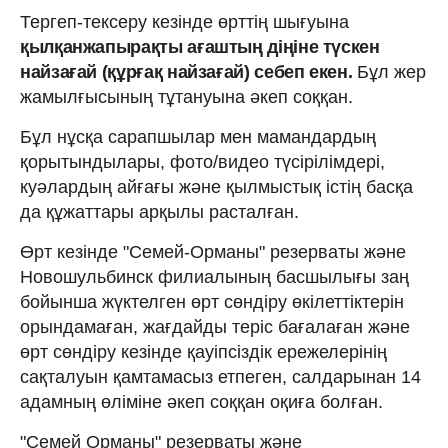
Тергеп-тексеру кезінде өрттің шығуына
қылқанжапырақты ағаштың діңіне түскен
найзағай (құрғақ найзағай) себеп екен.
Бұл жер
жамылғысының тұтануына әкеп соққан.
Бұл нұсқа сарапшылар мен мамандардың
қорытындылары, фото/видео түсірілімдері,
куәлардың айғағы және қылмыстық істің басқа
да құжаттары арқылы расталған.
Өрт кезінде "Семей-Орманы" резерваты және
Новошульбинск филиалының басшылығы заң
бойынша жүктелген өрт сөндіру өкілеттіктерін
орындамаған, жағдайды теріс бағалаған және
өрт сөндіру кезінде қауіпсіздік ережелерінің
сақталуын қамтамасыз етпеген, салдарынан 14
адамның өліміне әкеп соққан оқиға болған.
"Семей Орманы" резерваты және