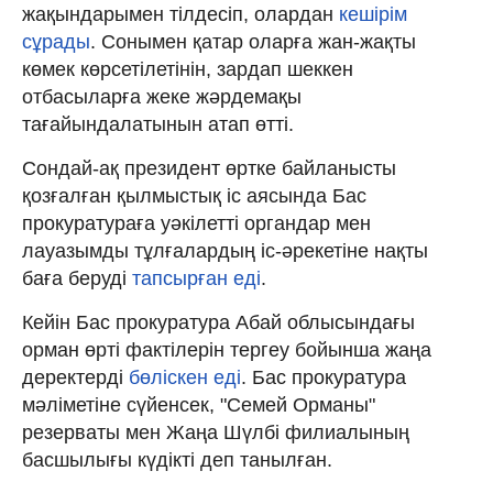
жақындарымен тілдесіп, олардан
кешірім
сұрады
. Сонымен қатар оларға жан-жақты
көмек көрсетілетінін, зардап шеккен
отбасыларға жеке жәрдемақы
тағайындалатынын атап өтті.
Сондай-ақ президент өртке байланысты
қозғалған қылмыстық іс аясында Бас
прокуратураға уәкілетті органдар мен
лауазымды тұлғалардың іс-әрекетіне нақты
баға беруді
тапсырған еді
.
Кейін Бас прокуратура Абай облысындағы
орман өрті фактілерін тергеу бойынша жаңа
деректерді
бөліскен еді
. Бас прокуратура
мәліметіне сүйенсек, "Семей Орманы"
резерваты мен Жаңа Шүлбі филиалының
басшылығы күдікті деп танылған.