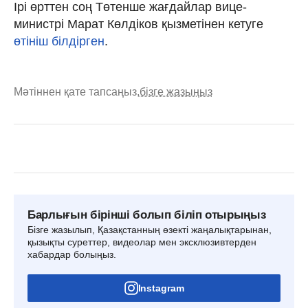
Ірі өрттен соң Төтенше жағдайлар вице-
министрі Марат Көлдіков қызметінен кетуге
өтініш білдірген
.
Мәтіннен қате тапсаңыз,
бізге жазыңыз
Барлығын бірінші болып біліп отырыңыз
Бізге жазылып, Қазақстанның өзекті жаңалықтарынан,
қызықты суреттер, видеолар мен эксклюзивтерден
хабардар болыңыз.
Instagram