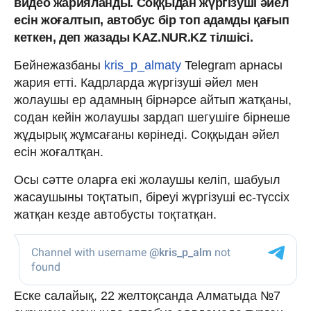
видео жарияланды. Соққыдан жүргізуші әйел
есін жоғалтып, автобус бір топ адамды қағып
кеткен, деп жазады KAZ.NUR.KZ тілшісі.
Бейнежазбаны
kris_p_almaty
Telegram арнасы
жария етті. Кадрларда жүргізуші әйел мен
жолаушы ер адамның бірнәрсе айтып жатқаны,
содан кейін жолаушы зардап шегушіге бірнеше
жұдырық жұмсағаны көрінеді. Соққыдан әйел
есін жоғалтқан.
Осы сәтте оларға екі жолаушы келіп, шабуыл
жасаушыны тоқтатып, біреуі жүргізуші ес-түссіх
жатқан кезде автобусты тоқтатқан.
Еске салайық, 22 желтоқсанда Алматыда №7