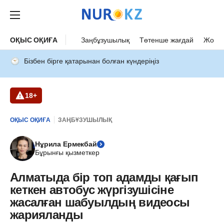
ОҚЫС ОҚИҒА
Заңбұзушылық
Төтенше жағдай
Жол а
Бізбен бірге қатарынан болған күндеріңіз
18+
ОҚЫС ОҚИҒА
ЗАҢБҰЗУШЫЛЫҚ
Нұрила Ермекбай
Бұрынғы қызметкер
Алматыда бір топ адамды қағып
кеткен автобус жүргізушісіне
жасалған шабуылдың видеосы
жарияланды