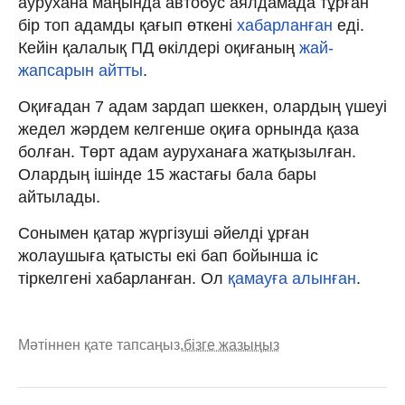
аурухана маңында автобус аялдамада тұрған
бір топ адамды қағып өткені
хабарланған
еді.
Кейін қалалық ПД өкілдері оқиғаның
жай-
жапсарын айтты
.
Оқиғадан 7 адам зардап шеккен, олардың үшеуі
жедел жәрдем келгенше оқиға орнында қаза
болған. Төрт адам ауруханаға жатқызылған.
Олардың ішінде 15 жастағы бала бары
айтылады.
Сонымен қатар жүргізуші әйелді ұрған
жолаушыға қатысты екі бап бойынша іс
тіркелгені хабарланған. Ол
қамауға алынған
.
Мәтіннен қате тапсаңыз,
бізге жазыңыз