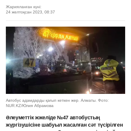
Жарияланған күні:
24 желтоқсан 2023, 08:37
Автобус адамдарды қағып кеткен жер. Алматы. Фото:
NUR.KZ/Юлия Абрамова
Әлеуметтік жжеліде №47 автобустың
жүргізушісіне шабуыл жасалған сәт түсірілген