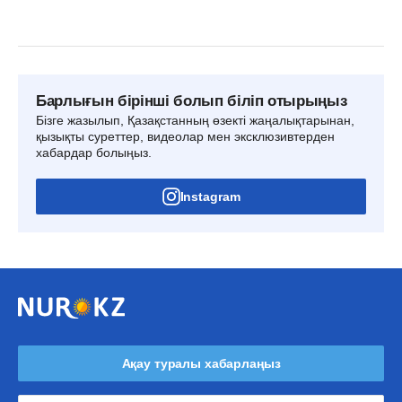
Барлығын бірінші болып біліп отырыңыз
Бізге жазылып, Қазақстанның өзекті жаңалықтарынан,
қызықты суреттер, видеолар мен эксклюзивтерден
хабардар болыңыз.
Instagram
Ақау туралы хабарлаңыз