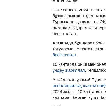
өтетін болды.
Еске салсақ, 2024 жылғы 
бұзушылық жөніндегі мам
Тұрлыхановқа қатысты ӘҚБ
әкімшілік іс қаралғаны т
айыпталған.
Алматыда бұл дерек бойын
татуласып, іс тоқтатылған
белгіленген
.
10 қаңтарда әнші мен әйе
үндеу жариялап
, көпшілік
Алайда көп ұзамай Тұрлых
апелляциялық шағым пай
2024 жылғы 10 қаңтарда тү
қай тарап бергені құпия бо