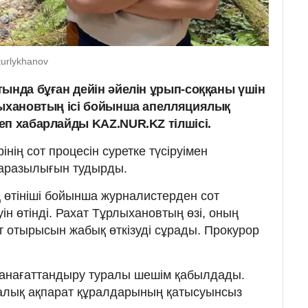
turlykhanov
ында бұған дейін әйелін ұрып-соққаны үшін
лыхановтың ісі бойынша апелляциялық
еп хабарлайды KAZ.NUR.KZ тілшісі.
нің сот процесін суретке түсіруімен
наразылығын тудырды.
 өтініші бойынша журналистерден сот
н өтінді. Рахат Тұрлыхановтың өзі, оның
т отырысын жабық өткізуді сұрады. Прокурор
 қанағаттандыру туралы шешім қабылдады.
ралық ақпарат құралдарының қатысуынсыз