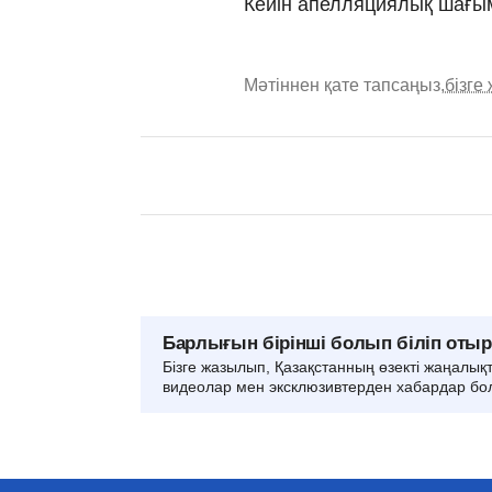
Кейін апелляциялық шағым
Мәтіннен қате тапсаңыз,
бізге
Барлығын бірінші болып біліп оты
Бізге жазылып, Қазақстанның өзекті жаңалық
видеолар мен эксклюзивтерден хабардар бо