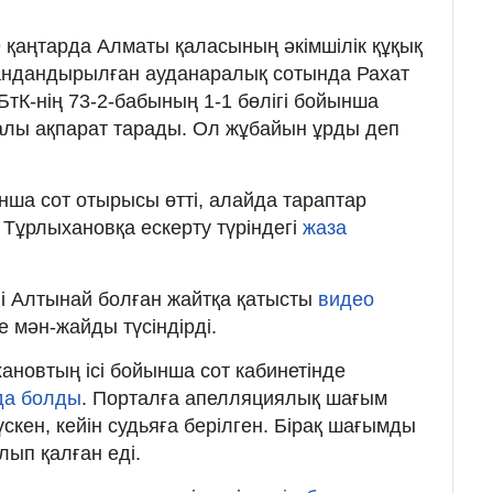
9 қаңтарда Алматы қаласының әкімшілік құқық
андандырылған ауданаралық сотында
Рахат
тК-нің 73-2-бабының 1-1 бөлігі бойынша
уралы ақпарат тарады. Ол жұбайын ұрды деп
ша сот отырысы өтті, алайда тараптар
. Тұрлыхановқа ескерту түріндегі
жаза
лі Алтынай болған жайтқа қатысты
видео
ке мән-жайды түсіндірді.
ановтың ісі бойынша сот кабинетінде
да болды
. Порталға апелляциялық шағым
скен, кейін судьяға берілген. Бірақ шағымды
лып қалған еді.