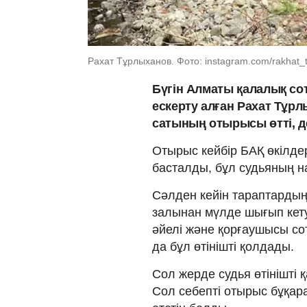
Рахат Тұрлыханов. Фото: instagram.com/rakhat_
Бүгін Алматы қалалық сот
ескерту алған Рахат Тұр
сатының отырысы өтті, д
Отырыс кейбір БАҚ өкілдері
басталды, бұл судьяның 
Сәлден кейін тараптардың
залынан мүлде шығып кетуі
әйелі және қорғаушысы со
да бұл өтінішті қолдады.
Сол жерде судья өтінішті
Сол себепті отырыс бұқа