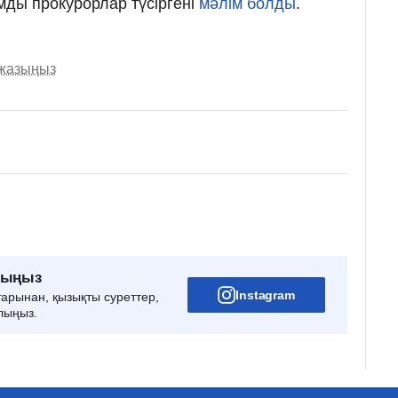
ды прокурорлар түсіргені
мәлім болды
.
 жазыңыз
рыңыз
Instagram
тарынан, қызықты суреттер,
лыңыз.