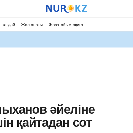
 жағдай
Жол апаты
Жазатайым оқиға
лыханов әйеліне
шін қайтадан сот