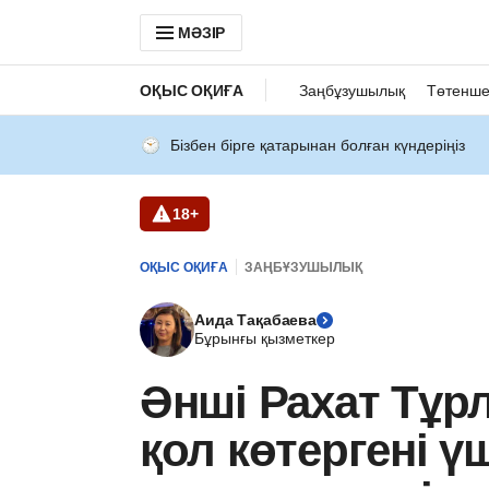
МӘЗІР
ОҚЫС ОҚИҒА
Заңбұзушылық
Төтенше
Бізбен бірге қатарынан болған күндеріңіз
18+
ОҚЫС ОҚИҒА
ЗАҢБҰЗУШЫЛЫҚ
Аида Тақабаева
Бұрынғы қызметкер
Әнші Рахат Тұр
қол көтергені ү