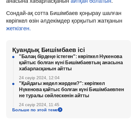
анасына хабарласқанын
айтқан болатын
.
Сондай-ақ сотта Бишімбаев қоңырау шалған
көріпкел өзін әлдекімдер қорқытып жатқанын
жеткізген.
Қуандық Бишімбаев ісі
"Балаң бірдеңе істеген": көріпкел Нүкенова
қайтыс болған күні Бишімбаевтың анасына
хабарласқанын айтты
24 сәуір 2024, 12:04
"Қайдағы жедел жәрдем?": көріпкел
Нүкенова қайтыс болған күні Бишімбаевпен
не туралы сөйлескенін айтты
24 сәуір 2024, 11:45
Больше по этой теме