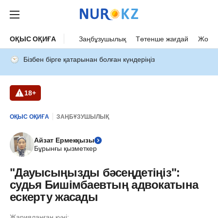
ОҚЫС ОҚИҒА
Заңбұзушылық
Төтенше жағдай
Жол а
Бізбен бірге қатарынан болған күндеріңіз
18+
ОҚЫС ОҚИҒА
ЗАҢБҰЗУШЫЛЫҚ
Айзат Ермекқызы
Бұрынғы қызметкер
"Дауысыңызды бәсеңдетіңіз":
судья Бишімбаевтың адвокатына
ескерту жасады
Жарияланған күні: