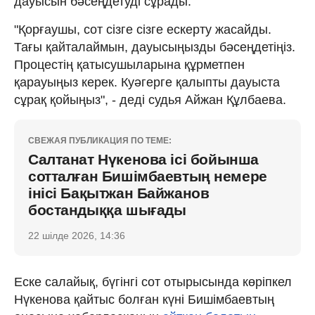
дауысын бәсеңдетуді сұрады.
"Қорғаушы, сот сізге сізге ескерту жасайды.
Тағы қайталаймын, дауысыңызды бәсеңдетіңіз.
Процестің қатысушыларына құрметпен
қарауыңыз керек. Куәгерге қалыпты дауыста
сұрақ қойыңыз", - деді судья Айжан Құлбаева.
СВЕЖАЯ ПУБЛИКАЦИЯ ПО ТЕМЕ:
Салтанат Нүкенова ісі бойынша
сотталған Бишімбаевтың немере
інісі Бақытжан Байжанов
бостандыққа шығады
22 шілде 2026, 14:36
Еске салайық, бүгінгі сот отырысында көріпкел
Нүкенова қайтыс болған күні Бишімбаевтың