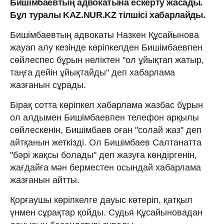
Бишімбаевтың адвокатына ескерту жасады.
Бұл туралы KAZ.NUR.KZ тілшісі хабарлайды.
Бишімбаевтың адвокаты Назкен Құсайынова
жауап алу кезінде көріпкелден Бишімбаевпен
сөйлеспес бұрын неліктен "ол ұйықтап жатыр,
таңға дейін ұйықтайды" деп хабарлама
жазғанын сұрады.
Бірақ сотта көріпкел хабарлама жазбас бұрын
ол алдымен Бишімбаевпен телефон арқылы
сөйлескенін, Бишімбаев оған "солай жаз" деп
айтқанын жеткізді. Ол Бишімбаев Салтанатта
"бәрі жақсы болады" деп жазуға көндіргенін,
жағдайға мән берместен осындай хабарлама
жазғанын айтты.
Қорғаушы көріпкелге дауыс көтеріп, қатқыл
үнмен сұрақтар қойды. Судья Құсайыновадан