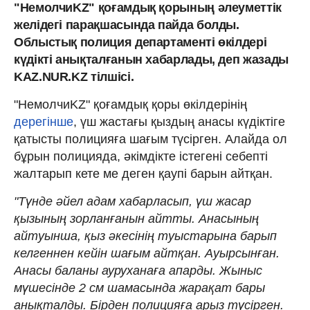
"НемолчиKZ" қоғамдық қорының әлеуметтік
желідегі парақшасында пайда болды.
Облыстық полиция департаменті өкілдері
күдікті анықталғанын хабарлады, деп жазады
KAZ.NUR.KZ тілшісі.
"НемолчиKZ" қоғамдық қоры өкілдерінің
дерегінше
, үш жастағы қыздың анасы күдіктіге
қатысты полицияға шағым түсірген. Алайда ол
бұрын полицияда, әкімдікте істегені себепті
жалтарып кете ме деген қаупі барын айтқан.
"Түнде әйел адам хабарласып, үш жасар
қызының зорланғанын айтты. Анасының
айтуынша, қыз әкесінің туыстарына барып
келгеннен кейін шағым айтқан. Ауырсынған.
Анасы баланы ауруханаға апарды. Жыныс
мүшесінде 2 см шамасында жарақат бары
анықталды. Бірден полицияға арыз түсірген.