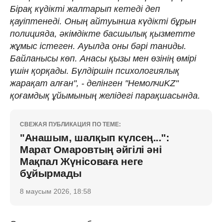
Бірақ күдікті жалтарып кетеді деп
қауіптенеді. Оның айтуынша күдікті бұрын
полицияда, әкімдікте басшылық қызметте
жұмыс істеген. Ауылда оны бәрі таниды.
Байланысы көп. Анасы қызы мен өзінің өмірі
үшін қорқады. Бүлдіршін психологиялық
жарақат алған", - делінген "НемолчиKZ"
қоғамдық ұйымының желідегі парақшасында.
СВЕЖАЯ ПУБЛИКАЦИЯ ПО ТЕМЕ:
"Анашым, шалқып күлсең...":
Марат Омаровтың әйгілі әні
Мақпал Жүнісоваға неге
бұйырмады
8 маусым 2026, 18:58