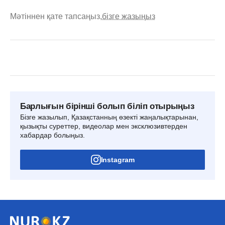
Мәтіннен қате тапсаңыз,
бізге жазыңыз
Барлығын бірінші болып біліп отырыңыз
Бізге жазылып, Қазақстанның өзекті жаңалықтарынан,
қызықты суреттер, видеолар мен эксклюзивтерден
хабардар болыңыз.
Instagram