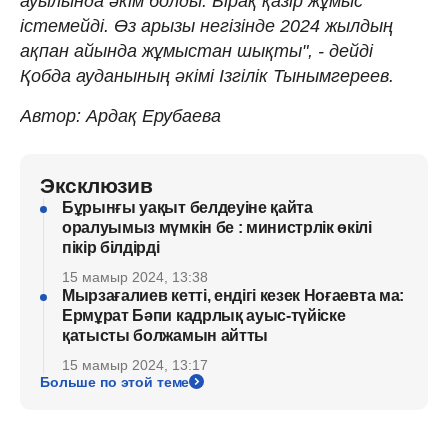
ауылында әкім болды. Бірақ қазір жұмыс
істемейді. Өз арызы негізінде 2024 жылдың
ақпан айында жұмыстан шықты", - дейді
Қобда ауданының әкімі Ізгілік Тынымгереев.
Автор: Ардақ Ерубаева
Эксклюзив
Бұрынғы уақыт белдеуіне қайта
оралуымыз мүмкін бе : министрлік өкілі
пікір білдірді
15 мамыр 2024, 13:38
Мырзағалиев кетті, ендігі кезек Ноғаевта ма:
Ермұрат Бәпи кадрлық ауыс-түйіске
қатысты болжамын айтты
15 мамыр 2024, 13:17
Больше по этой теме