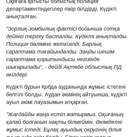
Оқиғаға қатысты облыстық полиция
департаментіндегілер пікір білдірді. Күдікті
анықталған.
"Зорлық-зомбылық фактісі бойынша сотқа
дейінгі тергеу басталды. Күдікті анықталды.
Полиция бөліміне жеткізілді. Барлық
сараптама тағайындалды. Заңды шешім
сараптама қорытындысы негізінде
шығарылады", - дейді Ақтөбе облыстық ПД
өкілдері.
Күдікті бұрын Қобда ауданында жұмыс істегені
белгілі болды. Аудан әкімінің айтуынша, күдікті
ауыл әкімі лауазымын атқарған.
"Жағдайды жаңа естіп жатырмыз. Оқиғаның
қалай болғанын нақты білмеймін. Әкімдікте
жұмыс істеді. Бұлақ ауылдық округінің Әлия