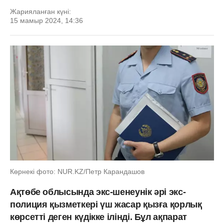
Жарияланған күні:
15 мамыр 2024, 14:36
Көрнекі фото: NUR.KZ/Петр Карандашов
Ақтөбе облысында экс-шенеунік әрі экс-
полиция қызметкері үш жасар қызға қорлық
көрсетті деген күдікке ілінді. Бұл ақпарат