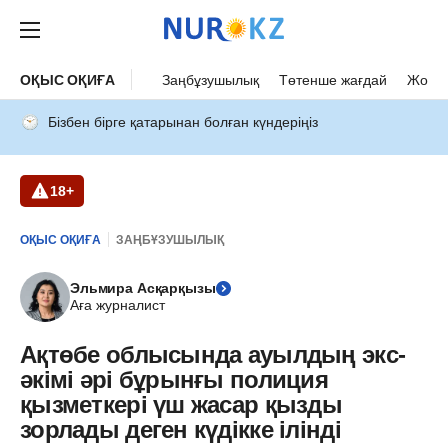
ОҚЫС ОҚИҒА
Заңбұзушылық
Төтенше жағдай
Жол а
Бізбен бірге қатарынан болған күндеріңіз
18+
ОҚЫС ОҚИҒА
ЗАҢБҰЗУШЫЛЫҚ
Эльмира Асқарқызы
Аға журналист
Ақтөбе облысында ауылдың экс-
әкімі әрі бұрынғы полиция
қызметкері үш жасар қызды
зорлады деген күдікке ілінді