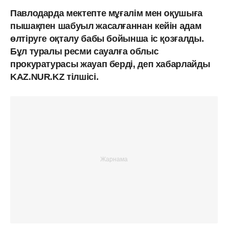
Павлодарда мектепте мұғалім мен оқушыға
пышақпен шабуыл жасалғаннан кейін адам
өлтіруге оқталу бабы бойынша іс қозғалды.
Бұл туралы ресми сауалға облыс
прокуратурасы жауап берді, деп хабарлайды
KAZ.NUR.KZ тілшісі.