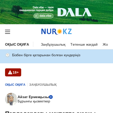
ОҚЫС ОҚИҒА
Заңбұзушылық
Төтенше жағдай
Жол а
Бізбен бірге қатарынан болған күндеріңіз
18+
ОҚЫС ОҚИҒА
ЗАҢБҰЗУШЫЛЫҚ
Айзат Ермекқызы
Бұрынғы қызметкер