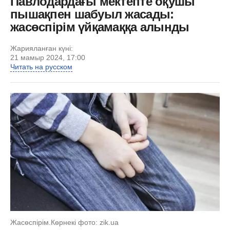
Павлодардағы мектепте оқушы
пышақпен шабуыл жасады:
жасөспірім үйқамаққа алынды
Жарияланған күні:
21 мамыр 2024, 17:00
Читать на русском
Жасөспірім.Көрнекі фото: zik.ua