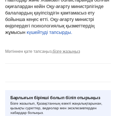
оқиғалардан кейін Оқу-ағарту министрлігінде
балалардың қауіпсіздігін қамтамасыз ету
бойынша кеңес өтті. Оқу-ағарту министрі
өңірлердегі психологиялық қызметтердің
жұмысын
күшейтуді тапсырды.
Мәтіннен қате тапсаңыз,
бізге жазыңыз
Барлығын бірінші болып біліп отырыңыз
Бізге жазылып, Қазақстанның өзекті жаңалықтарынан,
қызықты суреттер, видеолар мен эксклюзивтерден
хабардар болыңыз.