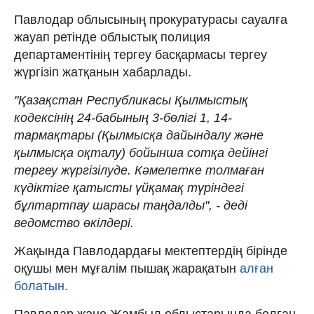
Павлодар облысының прокуратурасы сауалға
жауап ретінде облыстық полиция
департаментінің тергеу басқармасы тергеу
жүргізіп жатқанын хабарлады.
"Қазақстан Республикасы Қылмыстық
кодексінің 24-бабының 3-бөлігі 1, 14-
тармақтары (Қылмысқа дайындалу және
қылмысқа оқталу) бойынша сотқа дейінгі
тергеу жүргізілуде. Кәмелетке толмаған
күдіктіге қатысты үйқамақ түріндегі
бұлтартпау шарасы таңдалды", - деді
ведомство өкілдері.
Жақында Павлодардағы мектептердің бірінде
оқушы мен мұғалім пышақ жарақатын
алған
болатын.
Павлодар және Жамбыл облыстарында болған