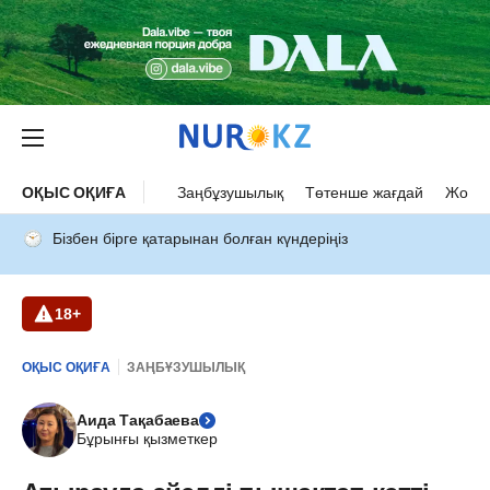
ОҚЫС ОҚИҒА
Заңбұзушылық
Төтенше жағдай
Жол а
Бізбен бірге қатарынан болған күндеріңіз
18+
ОҚЫС ОҚИҒА
ЗАҢБҰЗУШЫЛЫҚ
Аида Тақабаева
Бұрынғы қызметкер