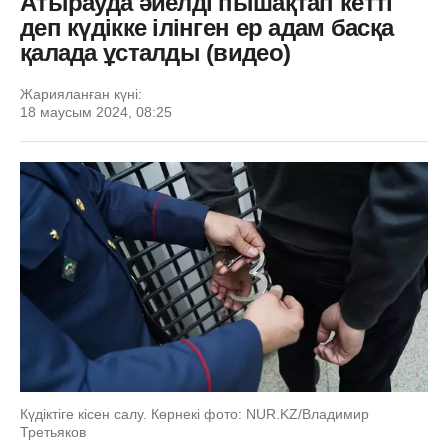
Атырауда әйелді пышақтап кетті
деп күдікке ілінген ер адам басқа
қалада ұсталды (видео)
Жарияланған күні:
18 маусым 2024, 08:25
Күдіктіге кісен салу. Көрнекі фото: NUR.KZ/Владимир
Третьяков