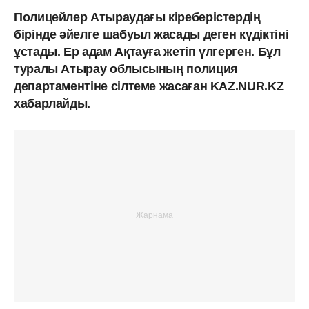
Полицейлер Атыраудағы кіреберістердің
бірінде әйелге шабуыл жасады деген күдіктіні
ұстады. Ер адам Ақтауға жетіп үлгерген. Бұл
туралы Атырау облысының полиция
департаментіне сілтеме жасаған KAZ.NUR.KZ
хабарлайды.