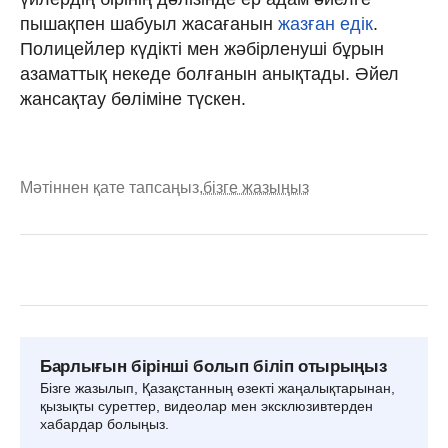
пышақпен шабуыл жасағанын
жазған едік
.
Полицейлер күдікті мен жәбірленуші бұрын
азаматтық некеде болғанын анықтады. Әйел
жансақтау бөліміне түскен.
Мәтіннен қате тапсаңыз,
бізге жазыңыз
Барлығын бірінші болып біліп отырыңыз
Бізге жазылып, Қазақстанның өзекті жаңалықтарынан,
қызықты суреттер, видеолар мен эксклюзивтерден
хабардар болыңыз.