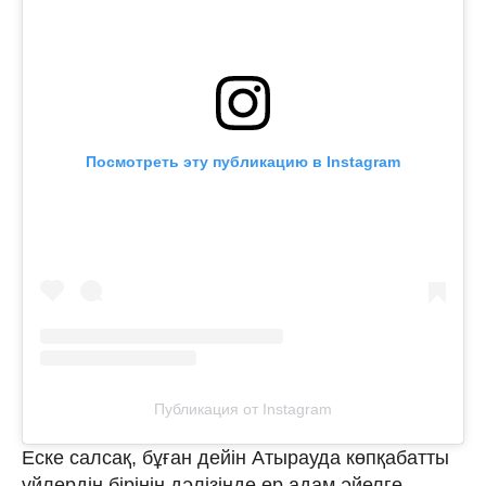
Посмотреть эту публикацию в Instagram
Публикация от Instagram
Еске салсақ, бұған дейін Атырауда көпқабатты
үйлердің бірінің дәлізінде ер адам әйелге