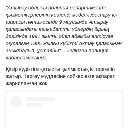
"Атырау облысы полиция департаменті
қызметкерлерінің кешенді жедел-іздестіру іс-
шарасы нәтижесінде 9 маусымда Атырау
қаласындағы көпқабатты үйлердің бірінің
дәлізінде 1991 жылғы әйел адамды өлтіруге
оқталған 1995 жылғы күдікті Ақтау қаласынан
анықталып, ұсталды", - делінген полиция
хабарламасында.
Қазір күдіктіге қатысты қылмыстық іс тергеліп
жатыр. Тергеу мүддесіне сәйкес өзге ақпарат
жарияланған жоқ.