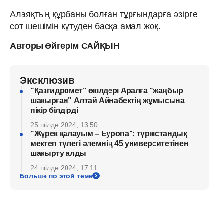
Алаяқтың құрбаны болған тұрғындарға әзірге
сот шешімін күтуден басқа амал жоқ.
Авторы Әйгерім САЙҚЫН
Эксклюзив
"Қазгидромет" өкілдері Аралға "жаңбыр
шақырған" Алтай Айнабектің жұмысына
пікір білдірді
25 шілде 2024, 13:50
"Жүрек қалауым – Еуропа": түркістандық
мектеп түлегі әлемнің 45 университетінен
шақырту алды
24 шілде 2024, 17:11
Больше по этой теме