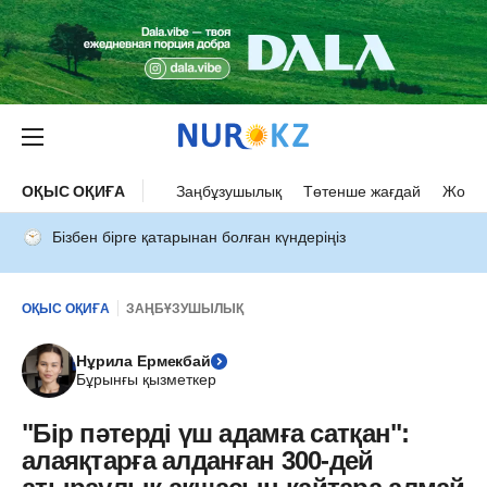
ОҚЫС ОҚИҒА
Заңбұзушылық
Төтенше жағдай
Жол а
Бізбен бірге қатарынан болған күндеріңіз
ОҚЫС ОҚИҒА
ЗАҢБҰЗУШЫЛЫҚ
Нұрила Ермекбай
Бұрынғы қызметкер
"Бір пәтерді үш адамға сатқан":
алаяқтарға алданған 300-дей