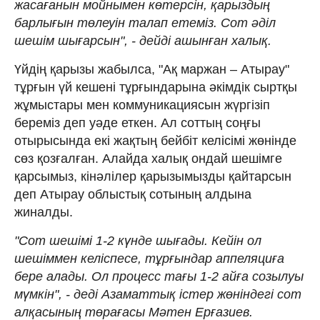
жасағанын мойнымен көтерсін, қарыздың
барлығын төлеуін талап етеміз. Сот әділ
шешім шығарсын", - дейді ашынған халық.
Үйдің қарызы жабылса, "Ақ маржан – Атырау"
тұрғын үй кешені тұрғындарына әкімдік сыртқы
жұмыстары мен коммуникациясын жүргізіп
береміз деп уәде еткен. Ал соттың соңғы
отырысында екі жақтың бейбіт келісімі жөнінде
сөз қозғалған. Алайда халық ондай шешімге
қарсымыз, кінәлілер қарызымызды қайтарсын
деп Атырау облыстық сотының алдына
жиналды.
"Сот шешімі 1-2 күнде шығады. Кейін ол
шешіммен келіспесе, тұрғындар аппеляциға
бере алады. Ол процесс тағы 1-2 айға созылуы
мүмкін", - деді Азаматтық істер жөніндегі сот
алқасының төрағасы Мәтен Ерғазиев.