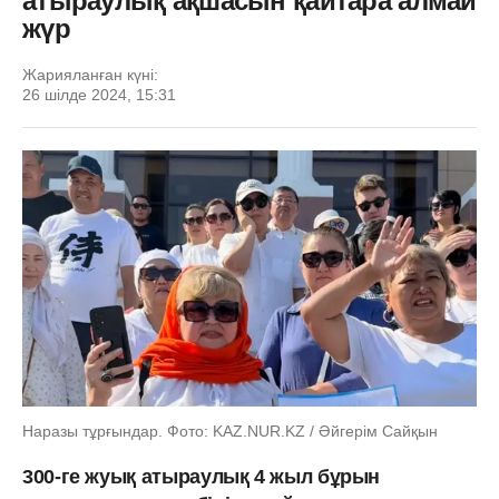
атыраулық ақшасын қайтара алмай
жүр
Жарияланған күні:
26 шілде 2024, 15:31
Наразы тұрғындар. Фото: KAZ.NUR.KZ / Әйгерім Сайқын
300-ге жуық атыраулық 4 жыл бұрын