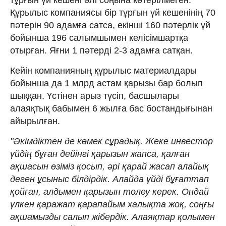
Құрылыс компаниясы бір тұрғын үй кешенінің 70
пәтерін 90 адамға сатса, екінші 160 пәтерлік үй
бойынша 196 салымшымен келісімшартқа
отырған. Яғни 1 пәтерді 2-3 адамға сатқан.
Кейін компанияның құрылыс материалдары
бойынша да 1 млрд астам қарызы бар болып
шыққан. Үстінен арыз түсіп, басшылары
алаяқтық бабымен 6 жылға бас бостандығынан
айырылған.
"Әкімдіктен де көмек сұрадық. Жеке инвестор
үйдің бұған дейінгі қарызын жапса, қалған
ақшасын өзіміз қосып, әрі қарай жасап алайық
деген ұсыныс білдірдік. Алайда үйді бұғаттап
қойған, алдымен қарызын төлеу керек. Ондай
үлкен қаражат қарапайым халықта жоқ, соңғы
ақшамызды салып жібердік. Алаяқтар қолымен