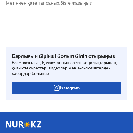
Мәтіннен қате тапсаңыз,
бізге жазыңыз
Барлығын бірінші болып біліп отырыңыз
Бізге жазылып, Қазақстанның өзекті жаңалықтарынан,
қызықты суреттер, видеолар мен эксклюзивтерден
хабардар болыңыз.
Instagram