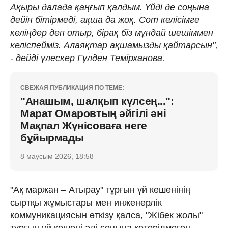
Ақыры далада қаңғып қалдым. Үйді де соңына
дейін бітірмеді, ақша да жоқ. Сот келісімге
келіңдер деп отыр, бірақ біз мұндай шешіммен
келіспейміз. Алаяқтар ақшамызды қайтарсын",
- дейді үлескер Гүлден Темірханова.
СВЕЖАЯ ПУБЛИКАЦИЯ ПО ТЕМЕ:
"Анашым, шалқып күлсең...":
Марат Омаровтың әйгілі әні
Мақпал Жүнісоваға неге
бұйырмады
8 маусым 2026, 18:58
"Ақ маржан – Атырау" тұрғын үй кешенінің
сыртқы жұмыстары мен инженерлік
коммуникациясын өткізу қалса, "Жібек жолы"
тұрғын үй кешені әлі соңына көтерілмеген.