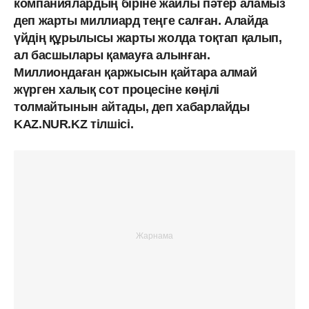
компаниялардың біріне жайлы пәтер аламыз
деп жарты миллиард теңге салған. Алайда
үйдің құрылысы жарты жолда тоқтап қалып,
ал басшылары қамауға алынған.
Миллиондаған қаржысын қайтара алмай
жүрген халық сот процесіне көңілі
толмайтынын айтады, деп хабарлайды
KAZ.NUR.KZ тілшісі.