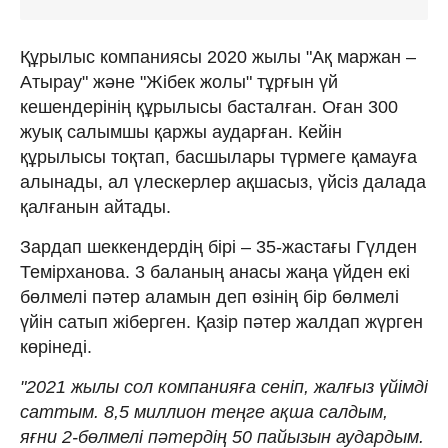
Құрылыс компаниясы 2020 жылы "Ақ маржан –
Атырау" және "Жібек жолы" тұрғын үй
кешендерінің құрылысы басталған. Оған 300
жуық салымшы қаржы аударған. Кейін
құрылысы тоқтап, басшылары түрмеге қамауға
алынады, ал үлескерлер ақшасыз, үйсіз далада
қалғанын айтады.
Зардап шеккендердің бірі – 35-жастағы Гүлден
Темірханова. 3 баланың анасы жаңа үйден екі
бөлмелі пәтер аламын деп өзінің бір бөлмелі
үйін сатып жіберген. Қазір пәтер жалдап жүрген
көрінеді.
"2021 жылы сол компанияға сеніп, жалғыз үйімді
саттым. 8,5 миллион теңге ақша салдым,
яғни 2-бөлмелі пәтердің 50 пайызын аудардым.