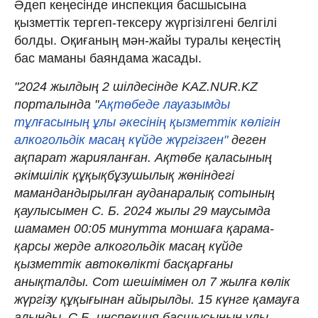
Әдеп кеңесінде инспекция басшысына
қызметтік тергеп-тексеру жүргізілгені белгілі
болды. Оқиғаның мән-жайы туралы кеңестің
бас маманы баяндама жасады.
"2024 жылдың 2 шілдесінде KAZ.NUR.KZ
порталында "
Ақтөбеде лауазымды
тұлғасының ұлы әкесінің қызметтік көлігін
алкогольдік масаң күйде жүргізген"
деген
ақпарат жарияланған. Ақтөбе қаласының
әкімшілік құқықбұзушылық жөніндегі
мамандандырылған ауданаралық сотының
қаулысымен С. Б. 2024 жылы 29 маусымда
шамамен 00:05 минутта моншаға қарама-
қарсы жерде алкогольдік масаң күйде
қызметтік автокөлікті басқарғаны
анықталды. Сот шешімімен ол 7 жылға көлік
жүргізу құқығынан айырылды. 15 күнге қамауға
алынды. С.Б. инспекция басшысының ұлы.