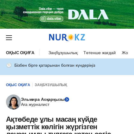
ОҚЫС ОҚИҒА
Заңбұзушылық
Төтенше жағдай
Жол а
Бізбен бірге қатарынан болған күндеріңіз
ОҚЫС ОҚИҒА
ЗАҢБҰЗУШЫЛЫҚ
Эльмира Асқарқызы
Аға журналист
Ақтөбеде ұлы масаң күйде
қызметтік көлігін жүргізген