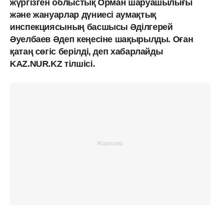
жүргізген облыстық Орман шаруашылығы
және жануарлар дүниесі аумақтық
инспекциясының басшысы Әділгерей
Әуелбаев Әдеп кеңесіне шақырылды. Оған
қатаң сөгіс берілді, деп хабарлайды
KAZ.NUR.KZ тілшісі.