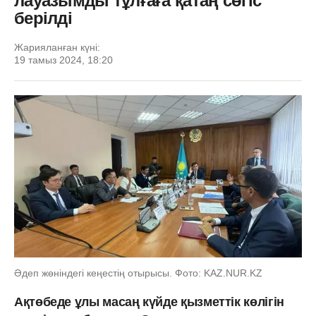
лауазымды тұлғаға қатаң сөгіс
берілді
Жарияланған күні:
19 тамыз 2024, 18:20
Әдеп жөніндегі кеңестің отырысы. Фото: KAZ.NUR.KZ
Ақтөбеде ұлы масаң күйде қызметтік көлігін