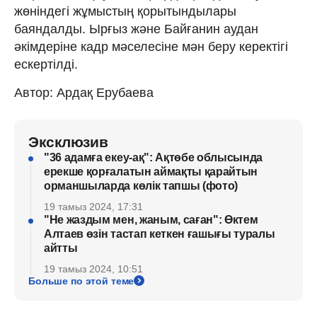
жөніндегі жұмыстың қорытындылары
баяндалды. Ырғыз және Байғанин аудан
әкімдеріне кадр мәселесіне мән беру керектігі
ескертілді.
Автор: Ардақ Ерубаева
Эксклюзив
"36 адамға екеу-ақ": Ақтөбе облысында
ерекше қорғалатын аймақты қарайтын
орманшыларда көлік тапшы (фото)
19 тамыз 2024, 17:31
"Не жаздым мен, жаным, саған": Өктем
Алтаев өзін тастап кеткен ғашығы туралы
айтты
19 тамыз 2024, 10:51
Больше по этой теме