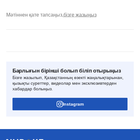
Мәтіннен қате тапсаңыз,
бізге жазыңыз
Барлығын бірінші болып біліп отырыңыз
Бізге жазылып, Қазақстанның өзекті жаңалықтарынан,
қызықты суреттер, видеолар мен эксклюзивтерден
хабардар болыңыз.
Instagram