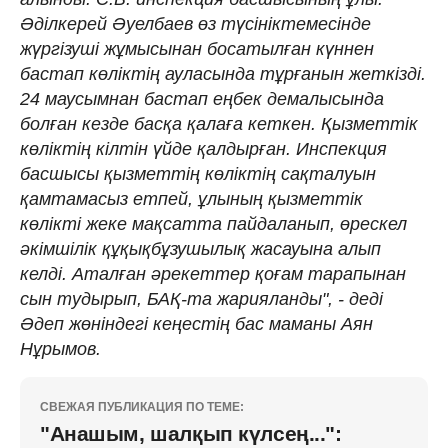
Әділкерей Әуелбаев өз түсініктемесінде
жүргізуші жұмысынан босатылған күннен
бастап көліктің ауласында тұрғанын жеткізді.
24 маусымнан бастап еңбек демалысында
болған кезде басқа қалаға кеткен. Қызметтік
көліктің кілтін үйде қалдырған. Инспекция
басшысы қызметтің көліктің сақталуын
қамтамасыз етпей, ұлының қызметтік
көлікті жеке мақсатта пайдаланып, өрескел
әкімшілік құқықбұзушылық жасауына алып
келді. Аталған әрекеттер қоғам тарапынан
сын тудырып, БАҚ-та жарияланды", - деді
Әдеп жөніндегі кеңестің бас маманы Аян
Нұрымов.
СВЕЖАЯ ПУБЛИКАЦИЯ ПО ТЕМЕ:
"Анашым, шалқып күлсең...":