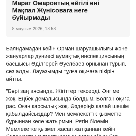
Марат Омаровтың әйгілі әні
Мақпал Жүнісоваға неге
бұйырмады
8 маусым 2026, 18:58
Баяндамадан кейін Орман шаруашылығы және
жануарлар дүниесі аумақтық инспекциясының
басшысы Әділгерей Әуелбаев орнынан тұрып,
сөз алды. Лауазымды тұлға оқиғаға пікірін
айтты.
"Бәрі заң аясында. Жігіттер тексерді. Әңгіме
жоқ. Еңбек демалысында болдым. Болған оқиға
рас. Оған қарсылық жоқ. Өздеріңіз қалай шешім
қабылдайсыздар? Мен мемлекеттік қызметте
бұрыннан келе жатырмын. Ретін білемін.
Мемлекетке қызмет жасап жатқаннан кейін