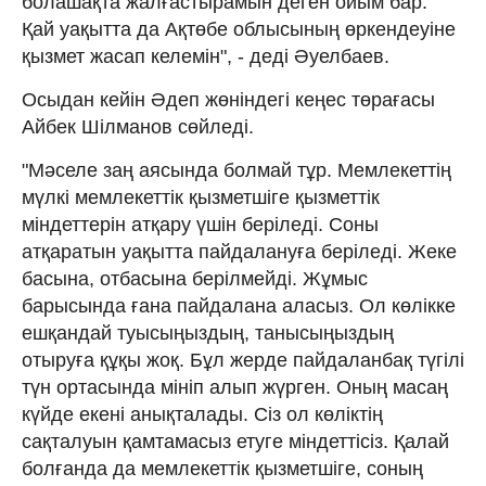
болашақта жалғастырамын деген ойым бар.
Қай уақытта да Ақтөбе облысының өркендеуіне
қызмет жасап келемін", - деді Әуелбаев.
Осыдан кейін Әдеп жөніндегі кеңес төрағасы
Айбек Шілманов сөйледі.
"Мәселе заң аясында болмай тұр. Мемлекеттің
мүлкі мемлекеттік қызметшіге қызметтік
міндеттерін атқару үшін беріледі. Соны
атқаратын уақытта пайдалануға беріледі. Жеке
басына, отбасына берілмейді. Жұмыс
барысында ғана пайдалана аласыз. Ол көлікке
ешқандай туысыңыздың, танысыңыздың
отыруға құқы жоқ. Бұл жерде пайдаланбақ түгілі
түн ортасында мініп алып жүрген. Оның масаң
күйде екені анықталады. Сіз ол көліктің
сақталуын қамтамасыз етуге міндеттісіз. Қалай
болғанда да мемлекеттік қызметшіге, соның