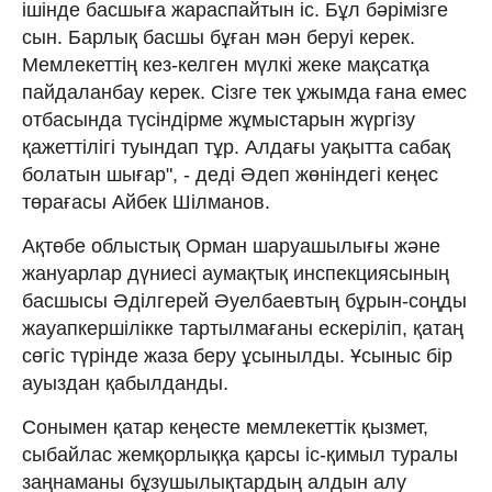
ішінде басшыға жараспайтын іс. Бұл бәрімізге
сын. Барлық басшы бұған мән беруі керек.
Мемлекеттің кез-келген мүлкі жеке мақсатқа
пайдаланбау керек. Сізге тек ұжымда ғана емес
отбасында түсіндірме жұмыстарын жүргізу
қажеттілігі туындап тұр. Алдағы уақытта сабақ
болатын шығар", - деді Әдеп жөніндегі кеңес
төрағасы Айбек Шілманов.
Ақтөбе облыстық Орман шаруашылығы және
жануарлар дүниесі аумақтық инспекциясының
басшысы Әділгерей Әуелбаевтың бұрын-соңды
жауапкершілікке тартылмағаны ескеріліп, қатаң
сөгіс түрінде жаза беру ұсынылды. Ұсыныс бір
ауыздан қабылданды.
Сонымен қатар кеңесте мемлекеттік қызмет,
сыбайлас жемқорлыққа қарсы іс-қимыл туралы
заңнаманы бұзушылықтардың алдын алу