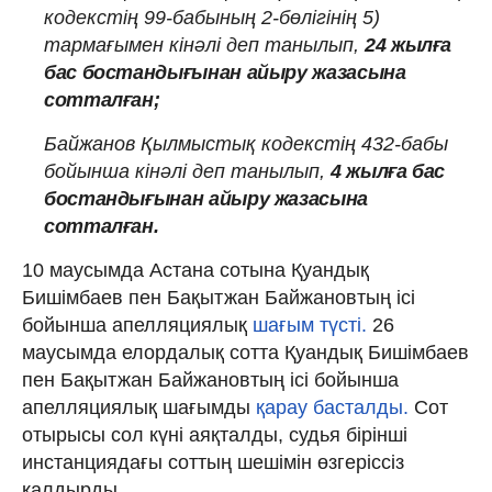
кодекстің 99-бабының 2-бөлігінің 5)
тармағымен кінәлі деп танылып,
24 жылға
бас бостандығынан айыру жазасына
сотталған;
Байжанов Қылмыстық кодекстің 432-бабы
бойынша кінәлі деп танылып,
4 жылға бас
бостандығынан айыру жазасына
сотталған.
10 маусымда Астана сотына Қуандық
Бишімбаев пен Бақытжан Байжановтың ісі
бойынша апелляциялық
шағым түсті.
26
маусымда елордалық сотта Қуандық Бишімбаев
пен Бақытжан Байжановтың ісі бойынша
апелляциялық шағымды
қарау басталды.
Сот
отырысы сол күні аяқталды, судья бірінші
инстанциядағы соттың шешімін өзгеріссіз
қалдырды.