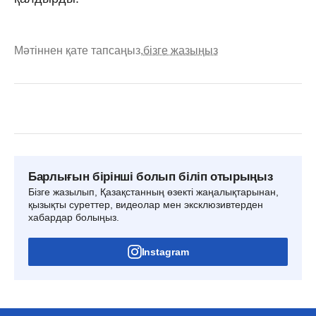
Мәтіннен қате тапсаңыз,
бізге жазыңыз
Барлығын бірінші болып біліп отырыңыз
Бізге жазылып, Қазақстанның өзекті жаңалықтарынан,
қызықты суреттер, видеолар мен эксклюзивтерден
хабардар болыңыз.
Instagram