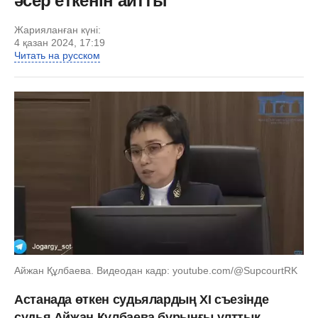
әсер еткенін айтты
Жарияланған күні:
4 қазан 2024, 17:19
Читать на русском
Айжан Құлбаева. Видеодан кадр: youtube.com/@SupcourtRK
Астанада өткен судьялардың ХІ съезінде
судья Айжан Құлбаева бұрынғы ұлттық