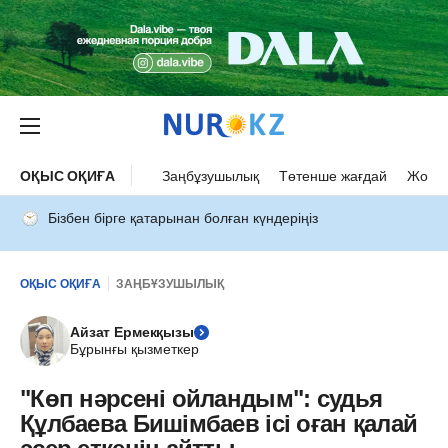
ОҚЫС ОҚИҒА
Заңбұзушылық
Төтенше жағдай
Жол а
Бізбен бірге қатарынан болған күндеріңіз
ОҚЫС ОҚИҒА
ЗАҢБҰЗУШЫЛЫҚ
Айзат Ермекқызы
Бұрынғы қызметкер
"Көп нәрсені ойландым": судья
Құлбаева Бишімбаев ісі оған қалай