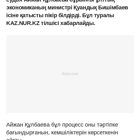
экономиканың министрі Қуандық Бишімбаев
ісіне қатысты пікір білдірді. Бұл туралы
KAZ.NUR.KZ тілшісі хабарлайды.
Айжан Құлбаева бұл процесс оны тәртіпке
бағындырғанын, кемшіліктерін көрсеткенін