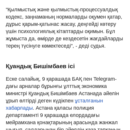
"Қылмыстық және қылмыстық-процессуалдық
кодекс, заңнаманың нормаларды оқумен қатар,
дұрыс қарым-қатынас жасау, деңгейді көтеру
үшін психологиялық кітаптарды оқимын. Бұл
жұмыста да, өмірде де кездесетін жағдайларды
терең түсінуге көмектеседі", - деді судья.
Қуандық Бишімбаев ісі
Еске салайық, 9 қарашада БАҚ пен Telegram-
дағы арналар бұрынғы ұлттық экономика
министрі Қуандық Бишімбаев Астанада әйелін
ұрып өлтірді деген күдікпен
ұсталғанын
хабарлады
. Астана қаласы полиция
департаменті 9 қарашада елордадағы
мейрамхана қонақтарының арасында жанжал
шығып, салдарынан бір әйелдің қаза тапқанын