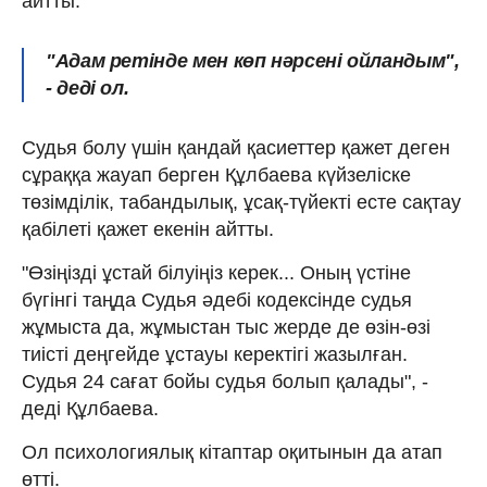
айтты.
"Адам ретінде мен көп нәрсені ойландым",
- деді ол.
Судья болу үшін қандай қасиеттер қажет деген
сұраққа жауап берген Құлбаева күйзеліске
төзімділік, табандылық, ұсақ-түйекті есте сақтау
қабілеті қажет екенін айтты.
"Өзіңізді ұстай білуіңіз керек... Оның үстіне
бүгінгі таңда Судья әдебі кодексінде судья
жұмыста да, жұмыстан тыс жерде де өзін-өзі
тиісті деңгейде ұстауы керектігі жазылған.
Судья 24 сағат бойы судья болып қалады", -
деді Құлбаева.
Ол психологиялық кітаптар оқитынын да атап
өтті.