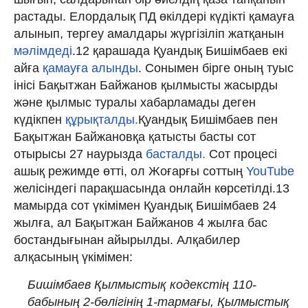
растады. Елордалық ПД өкілдері күдікті қамауға
алынып, тергеу амалдары жүргізіліп жатқанын
мәлімдеді
.12 қарашада Қуандық Бишімбаев екі
айға
қамауға алынды
. Сонымен бірге оның туыс
інісі Бақытжан Байжанов қылмысты жасырды
және қылмыс туралы хабарламады деген
күдікпен
құрықталды.
Қуандық Бишімбаев пен
Бақытжан Байжановқа қатысты басты сот
отырысы 27 наурызда
басталды.
Сот процесі
ашық режимде өтті, ол Жоғарғы соттың
YouTube
желісіндегі парақшасында онлайн көрсетілді.13
мамырда сот үкімімен Қуандық Бишімбаев 24
жылға, ал Бақытжан Байжанов 4 жылға бас
бостандығынан айырылды. Алқабилер
алқасының үкімімен:
Бишімбаев Қылмыстық кодекстің 110-
бабының 2-бөлігінің 1-тармағы, Қылмыстық