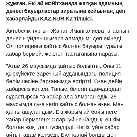
жұмған. Екі ай мәйітханада жатқан адамның
денесі бауырластар зиратына қойылған, деп
хабарлайды KAZ.NUR.KZ тілшісі.
Ақтөбелік тұрғын Жанат Иманғалиева "ағамның
денесін үйден шығара алмадым" деп өкінеді.
Ол полицияға қайтыс болған бауыры туралы
хабар бермей, жерлеп тастағанына наразы.
"Ағам 26 маусымда қайтыс болыпты. Оны 11
қыркүйекте Заречный ауданындағы полиция
бөлімшесіне барғанымда естіртті. Оған дейін
хабарсыз кеткен. Таныс, білетін адамдардан
сұрастырсақ та хабар ала алмаған едік. 26
маусымда суға кетіп қайтыс болған екен. Мен
қатты ашуландым. Екі жарым ай бойы неге
хабар бермеген? Олар "үйіне бардық, ешкім
болған жоқ" деп түсіндірді. Негізі үйге хабар
айтып адам келмеді. Бұл қалай болды деп