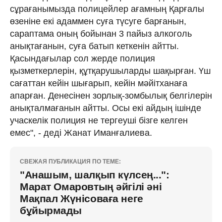
сұрағанымызда полицейлер ағамның Қарғалы
өзеніне екі адаммен суға түсуге барғанын,
сараптама оның бойынан 3 пайыз алкоголь
анықтағанын, суға батып кеткенін айтты.
Қасындағылар сол жерде полиция
қызметкерлерін, құтқарушыларды шақырған. Үш
сағаттан кейін шығарып, кейін мәйітханаға
апарған. Денесінен зорлық-зомбылық белгілерін
анықталмағанын айтты. Осы екі айдың ішінде
учаскелік полиция не тергеуші бізге келген
емес", - деді Жанат Иманғалиева.
СВЕЖАЯ ПУБЛИКАЦИЯ ПО ТЕМЕ:
"Анашым, шалқып күлсең...":
Марат Омаровтың әйгілі әні
Мақпал Жүнісоваға неге
бұйырмады