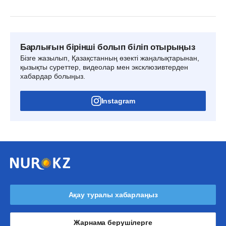
Барлығын бірінші болып біліп отырыңыз
Бізге жазылып, Қазақстанның өзекті жаңалықтарынан,
қызықты суреттер, видеолар мен эксклюзивтерден
хабардар болыңыз.
Instagram
Ақау туралы хабарлаңыз
Жарнама берушілерге