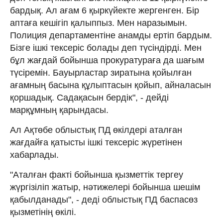
бардық. Ал ағам 6 қыркүйекте жергенген. Бір
аптаға кешігіп қалыппыз. Мен наразымын.
Полиция департаментіне анамды ертіп бардым.
Бізге ішкі тексеріс болады деп түсіндірді. Мен
бұл жағдай бойынша прокуратураға да шағым
түсіремін. Бауырластар зиратына қойылған
ағамның басына құлыптасын қойып, айналасын
қоршадық. Садақасын бердік", - дейді
марқұмның қарындасы.
Ал Ақтөбе облыстық ПД өкілдері аталған
жағдайға қатысты ішкі тексеріс жүретінен
хабарлады.
"Аталған факті бойынша қызметтік тергеу
жүргізіліп жатыр, нәтижелері бойынша шешім
қабылданады", - деді облыстық ПД баспасөз
қызметінің өкілі.