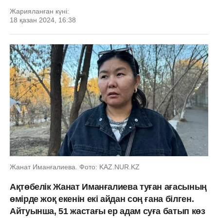
Жарияланған күні:
18 қазан 2024, 16:38
Жанат Иманғалиева. Фото: KAZ.NUR.KZ
Ақтөбелік Жанат Иманғалиева туған ағасының
өмірде жоқ екенін екі айдан соң ғана білген.
Айтуынша, 51 жастағы ер адам суға батып көз