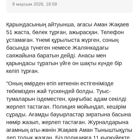
8 маусым 2026, 18:58
Қарындасының айтуынша, ағасы Аман Жақаев
51 жаста, бөлек тұрған, ажырасқан. Телефон
ұстамаған. Үнемі құрылыста жүрген, соның
басында түнеген немесе Жалянкадағы
саяжайына баратын дейді. Анасы мен
қарындасы тұратын үйге он шақты күнде бір
келіп тұрған.
"Оның өмірден өтіп кеткенін естігенімізде
төбемізден жай түскендей болды. Туыс-
тумаларын іздеместен, қаңғыбас адам секілді
жерлеп тастаған. Полиция мойындап, кешірім
сұрады. Ағамды бауырластар зиратына басына
нөмір жазып, жерлеп тастаған. Журналдарына
ағамның аты-жөнін Жақаев Аман Тыныштықұлы
деп толық жазған. Біз полицияға 11 қыркүйекте