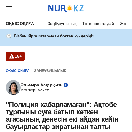
ОҚЫС ОҚИҒА
Заңбұзушылық
Төтенше жағдай
Жол а
Бізбен бірге қатарынан болған күндеріңіз
18+
ОҚЫС ОҚИҒА
ЗАҢБҰЗУШЫЛЫҚ
Эльмира Асқарқызы
Аға журналист
"Полиция хабарламаған": Ақтөбе
тұрғыны суға батып кеткен
ағасының денесін екі айдан кейін
бауырластар зиратынан тапты