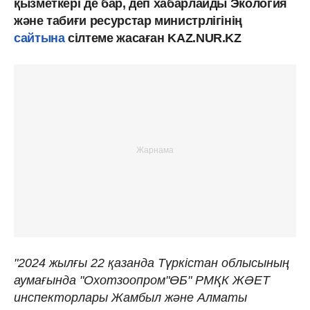
қызметкері де бар, деп хабарлайды Экология
және табиғи ресурстар министрлігінің
сайтына
сілтеме жасаған KAZ.NUR.KZ
"2024 жылғы 22 қазанда Түркістан облысының
аумағында "Охотзоопром"ӨБ" РМҚК ЖӘЕТ
инспекторлары Жамбыл және Алматы