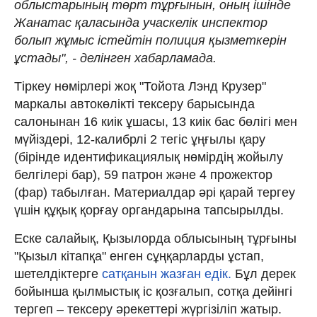
облыстарының төрт тұрғынын, оның ішінде
Жанатас қаласында учаскелік инспектор
болып жұмыс істейтін полиция қызметкерін
ұстады", - делінген хабарламада.
Тіркеу нөмірлері жоқ "Тойота Лэнд Крузер"
маркалы автокөлікті тексеру барысында
салонынан 16 киік ұшасы, 13 киік бас бөлігі мен
мүйіздері, 12-калибрлі 2 тегіс ұңғылы қару
(бірінде идентификациялық нөмірдің жойылу
белгілері бар), 59 патрон және 4 прожектор
(фар) табылған. Материалдар әрі қарай тергеу
үшін құқық қорғау органдарына тапсырылды.
Еске салайық, Қызылорда облысының тұрғыны
"Қызыл кітапқа" енген сұңқарларды ұстап,
шетелдіктерге
сатқанын жазған едік.
Бұл дерек
бойынша қылмыстық іс қозғалып, сотқа дейінгі
тергеп – тексеру әрекеттері жүргізіліп жатыр.