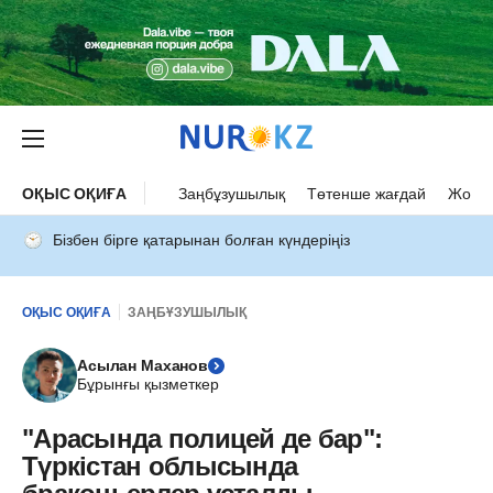
ОҚЫС ОҚИҒА
Заңбұзушылық
Төтенше жағдай
Жол а
Бізбен бірге қатарынан болған күндеріңіз
ОҚЫС ОҚИҒА
ЗАҢБҰЗУШЫЛЫҚ
Асылан Маханов
Бұрынғы қызметкер
"Арасында полицей де бар":
Түркістан облысында