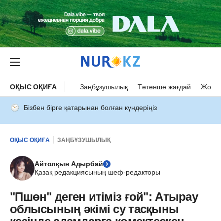
ОҚЫС ОҚИҒА
Заңбұзушылық
Төтенше жағдай
Жол а
Бізбен бірге қатарынан болған күндеріңіз
ОҚЫС ОҚИҒА
ЗАҢБҰЗУШЫЛЫҚ
Айтолқын Адырбай
Қазақ редакциясының шеф-редакторы
"Пшөн" деген итіміз ғой": Атырау
облысының әкімі су тасқыны