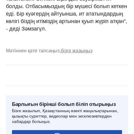
болды. Отбасымыздың бір мүшесі болып кеткен
еді. Бір куәгердің айтуынша, ит ататындардың
көлігі біздің итіміздің артынан қуып жүріп атқан",
- деді Зәмзагүл.
Мәтіннен қате тапсаңыз,
бізге жазыңыз
Барлығын бірінші болып біліп отырыңыз
Бізге жазылып, Қазақстанның өзекті жаңалықтарынан,
қызықты суреттер, видеолар мен эксклюзивтерден
хабардар болыңыз.