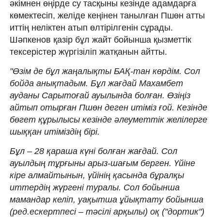
әкімнен өңірде су тасқыны кезінде адамдарға
көмектесіп, желіде кеңінен танылған Пшөн атты
иттің неліктен атып өлтірілгенін сұрады.
Шәпкенов қазір бұл жайт бойынша қызметтік
тексерістер жүргізіліп жатқанын айтты.
"Өзім де бұл жаңалықты БАҚ-тан көрдім. Сол
бойда анықтадым. Бұл жағдай Махамбет
ауданы Сарытоғай ауылында болған. Өзіңіз
айтып отырған Пшөн деген итіміз ғой. Кезінде
бөгет құрылысы кезінде әлеуметтік желілерге
шыққан итіміздің бірі.
Бұл – 28 қараша күні болған жағдай. Сол
ауылдың тұрғыны арыз-шағым берген. Үйіне
кіре алмайтынын, үйінің қасында бұралқы
иттердің жүргені туралы. Сол бойынша
мамандар келіп, уақытша ұйықтату бойынша
(ред.ескертпесі – тәсілі арқылы) оқ ("дортик")