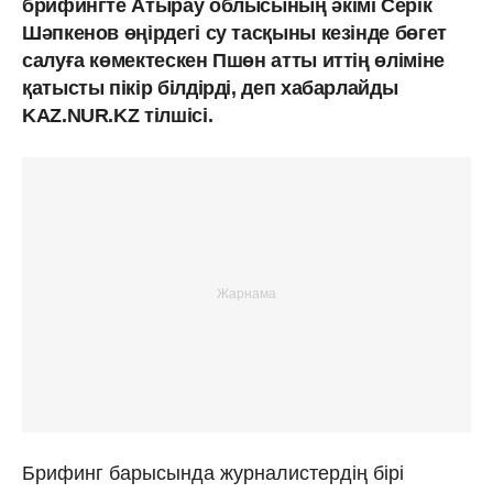
брифингте Атырау облысының әкімі Серік
Шәпкенов өңірдегі су тасқыны кезінде бөгет
салуға көмектескен Пшөн атты иттің өліміне
қатысты пікір білдірді, деп хабарлайды
KAZ.NUR.KZ тілшісі.
Брифинг барысында журналистердің бірі