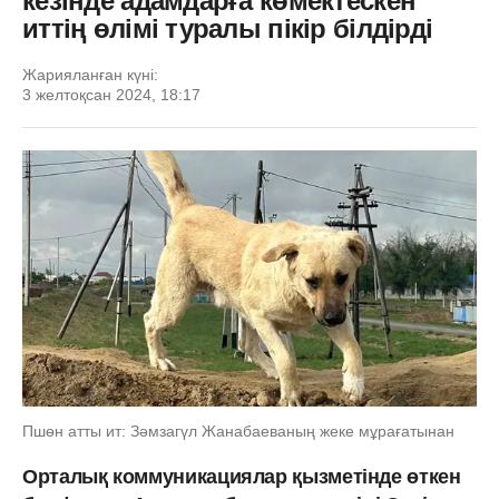
кезінде адамдарға көмектескен
иттің өлімі туралы пікір білдірді
Жарияланған күні:
3 желтоқсан 2024, 18:17
Пшөн атты ит: Зәмзагүл Жанабаеваның жеке мұрағатынан
Орталық коммуникациялар қызметінде өткен