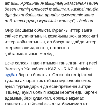
атады. Артынан Жайықтың жағасынан Пшөн
деген иттің өлексесі табылған. Қазіргі таңда
бұл факт бойынша арнайы қызметтік және
т.б. тексерулер жүргізіліп жатыр", - деді ол.
Өңір басшысы облыста бұралқы иттер заңға
сәйкес ауланатынын, қожайыны жоқ агрессивті
иттер жойылатынын, ал басқа жағдайда иттер
стерилизациядан өтіп, ортасына
қайтарылатынын жеткізді.
Еске салсақ, Пшөн атымен танылған иттің иесі
Зәмзагүл Жанабаева KAZ.NUR.KZ тілшісіне
сұқбат
берген болатын. Ол итінің өлтірілгені
туралы ақпарат тек отбасы мүшелерін емес
ауыл тұрғындарын да есеңгіреткенін айтқан.
"Пшөнді ауыл болып жақсы көретін еді. Көрген
адамның бәрі құшақтап, ерекше ықылас
танытатын. Өйткені ақылды, бауырмал ит