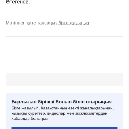
Өтегенов.
Мәтіннен қате тапсаңыз,
бізге жазыңыз
Барлығын бірінші болып біліп отырыңыз
Бізге жазылып, Қазақстанның өзекті жаңалықтарынан,
қызықты суреттер, видеолар мен эксклюзивтерден
хабардар болыңыз.