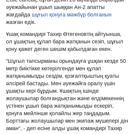
әуежайынан ұшып шыққан Ан-2 апатты
жағдайда
шұғыл қонуға мәжбүр болғанын
жазған едік.
Ұшақ командирі Тахир Өтегеновтің айтуынша,
ол ұшақтың құлап бара жатқанын сезіп, шұғыл
қону қажет деген шешім қабылдаған екен.
"Шұғыл тапсырманы орындауға ұшқан кезде 50
метр биіктікке көтерілгенде мен құлап
жатқанымызды сездім, қозғалтқыштың қуаты
әлсірей бастады. Мен әуежайға оралу үшін
ұшақты кері бұрдым. Ұшақтың ішінде
жолаушылар болғандықтан және елдімекеннің
үстінен ұшып бара жатқанымызды ескеріп,
қонуға мейлінше қолайлы жер таңдадым.
Борттағы жолаушылар мен экипаж мүшелері дін
аман", - деп есіне алды ұшақ командирі Тахир