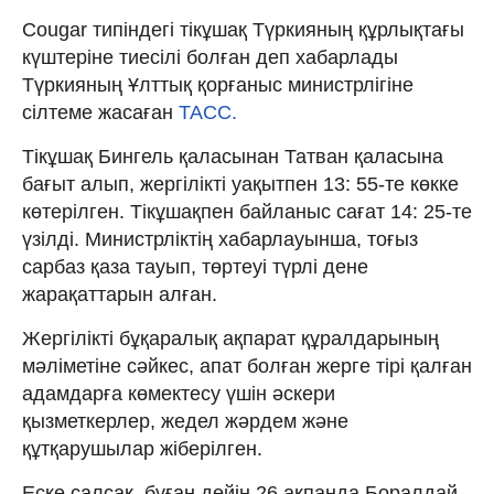
Cougar типіндегі тікұшақ Түркияның құрлықтағы
күштеріне тиесілі болған деп хабарлады
Түркияның Ұлттық қорғаныс министрлігіне
сілтеме жасаған
ТАСС.
Тікұшақ Бингель қаласынан Татван қаласына
бағыт алып, жергілікті уақытпен 13: 55-те көкке
көтерілген. Тікұшақпен байланыс сағат 14: 25-те
үзілді. Министрліктің хабарлауынша, тоғыз
сарбаз қаза тауып, төртеуі түрлі дене
жарақаттарын алған.
Жергілікті бұқаралық ақпарат құралдарының
мәліметіне сәйкес, апат болған жерге тірі қалған
адамдарға көмектесу үшін әскери
қызметкерлер, жедел жәрдем және
құтқарушылар жіберілген.
Еске салсақ, бұған дейін 26 ақпанда Боралдай