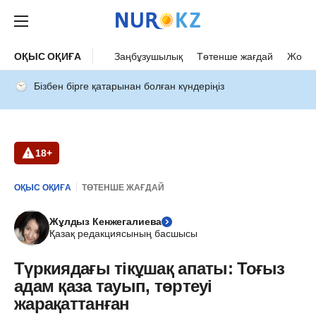
ОҚЫС ОҚИҒА
Заңбұзушылық
Төтенше жағдай
Жол а
Бізбен бірге қатарынан болған күндеріңіз
18+
ОҚЫС ОҚИҒА
ТӨТЕНШЕ ЖАҒДАЙ
Жұлдыз Кенжегалиева
Қазақ редакциясының басшысы
Түркиядағы тікұшақ апаты: Тоғыз
адам қаза тауып, төртеуі
жарақаттанған