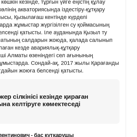
өшкін кезінде, тұрғын үйге еңістің құлау
лінің акваториясында іздестіру-құтқару
ысы, Қызылағаш кентінде күрделі
арда жұмыстар жүргізілген су қоймасының
лсенді қатысты. Іле ауданында Қызыл ту
 апатының салдарын жоюда, қалада салынып
лаған кезде авариялық-құтқару
ші Алматы өзеніндегі сел ағынының
жұмыстарда. Сондай-ақ, 2017 жылы Қарағанды
дайын жоюға белсенді қатысты.
жер сілкінісі кезінде қираған
на келтіруге көмектеседі
ентинович - бас құтқарушы