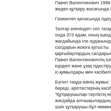
Павел Валентинович 1998
жедел-құтқару жасағында 
Газиантеп қаласында ізде
Талғар өзеніндегі сел т
онда 373 адам, оның ішін
жағдайында Іле ауданында
салдарын жоюға қатысты. 
қарғыбаулардың салдарын
Павел Валентиновичтің Ш
күрделі және ұзақ іздестір
іс-қимылдары мен кәсібилі
Бүгінгі таңда өзінің жұмыс
береді, әріптестерінің кәсі
"Құтқарушылар-тәуліктің к
жағдайда алғашқылардың 
үшін құтқарушы-бұл маманд