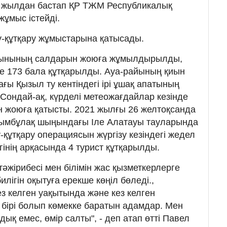
 жылдан бастап ҚР ТЖМ Республикалық
жұмыс істейді.
у-құтқару жұмыстарына қатысады.
асқынының салдарын жоюға жұмылдырылды,
де 173 бала құтқарылды. Ауа-райының қиын
ғы Қызыл ту кентіндегі ірі ұшақ апатының
Сондай-ақ, күрделі метеожағдайлар кезінде
 жоюға қатысты. 2021 жылғы 26 желтоқсанда
ымбұлақ шыңындағы Іле Алатауы тауларында
у-құтқару операциясын жүргізу кезіндегі жедел
гінің арқасында 4 турист құтқарылды.
 тәжірибесі мен білімін жас қызметкерлерге
билігін оқытуға ерекше көңіл бөледі.,
ез келген уақытында және кез келген
бірі болып көмекке баратын адамдар. Мен
ық емес, өмір салты", - деп атап өтті Павел