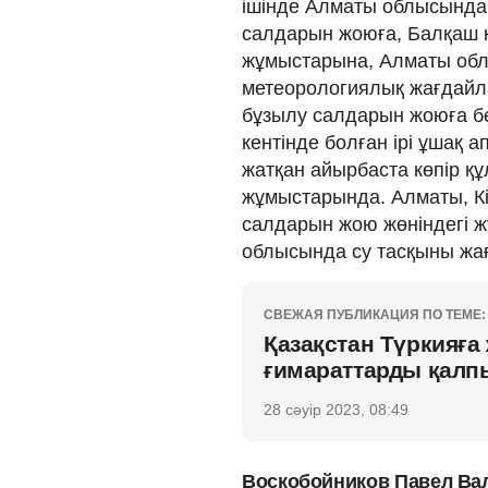
ішінде Алматы облысында к
салдарын жоюға, Балқаш кө
жұмыстарына, Алматы обл
метеорологиялық жағдайл
бұзылу салдарын жоюға бе
кентінде болған ірі ұшақ
жатқан айырбаста көпір құ
жұмыстарында. Алматы, Кі
салдарын жою жөніндегі 
облысында су тасқыны жағ
СВЕЖАЯ ПУБЛИКАЦИЯ ПО ТЕМЕ:
Қазақстан Түркияға 
ғимараттарды қалпы
28 сәуір 2023, 08:49
Воскобойников Павел Вал