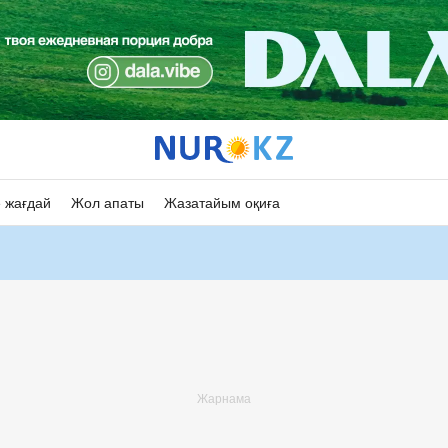
 жағдай
Жол апаты
Жазатайым оқиға