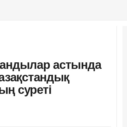
рандылар астында
қазақстандық
ң суреті