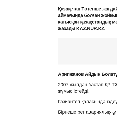
Қазақстан Төтенше жағда
аймағында болған жойқын
қатысқан қазақстандық 
жазады KAZ.NUR.KZ.
Арипжанов Айдын Болатұ
2007 жылдан бастап ҚР Т
жұмыс істейді.
Газиантеп қаласында ізде
Бірнеше рет авариялық-құт