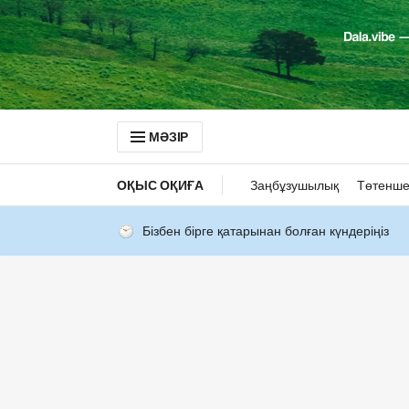
МӘЗІР
ОҚЫС ОҚИҒА
Заңбұзушылық
Төтенше
Бізбен бірге қатарынан болған күндеріңіз