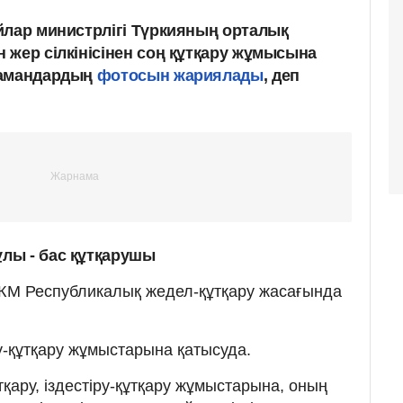
йлар министрлігі Түркияның орталық
 жер сілкінісінен соң құтқару жұмысына
мамандардың
фотосын жариялады
, деп
лы - бас құтқарушы
ЖМ Республикалық жедел-құтқару жасағында
у-құтқару жұмыстарына қатысуда.
қару, іздестіру-құтқару жұмыстарына, оның