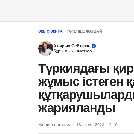
ОҚЫС ОҚИҒА
ТӨТЕНШЕ ЖАҒДАЙ
Ақырыс Сейтқазы
Бұрынғы қызметкер
Түркиядағы қи
жұмыс істеген 
құтқарушыларды
жарияланды
Жарияланған күні:
18 ақпан 2023, 12:10