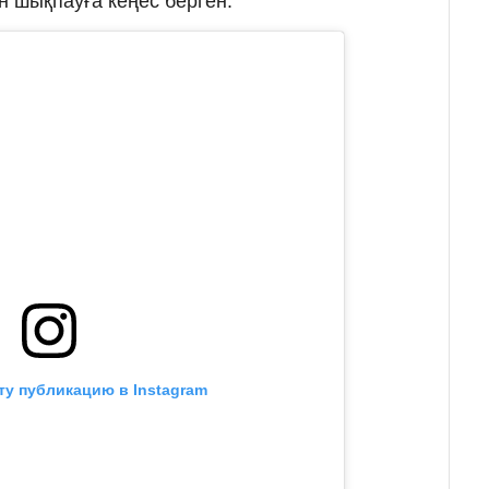
н шықпауға кеңес берген.
ту публикацию в Instagram