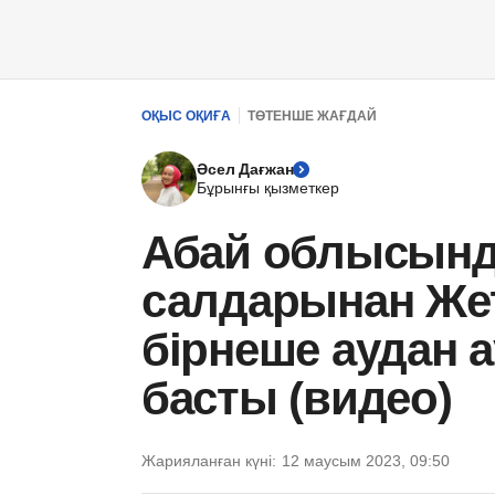
ОҚЫС ОҚИҒА
ТӨТЕНШЕ ЖАҒДАЙ
Әсел Дағжан
Бұрынғы қызметкер
Абай облысынд
салдарынан Же
бірнеше аудан 
басты (видео)
Жарияланған күні:
12 маусым 2023, 09:50