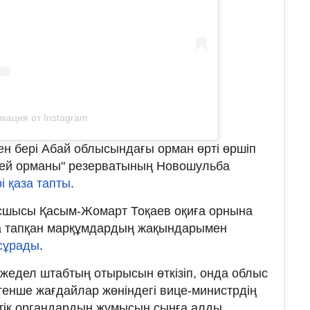
кация от Instagram
нен бері Абай облысындағы орман өрті өршіп
мей орманы" резерватының Новошульба
і қаза тапты
.
сшысы Қасым-Жомарт Тоқаев оқиға орнына
за тапқан марқұмдардың жақындарымен
 сұрады
.
жедел штабтың отырысын өткізіп, онда облыс
тенше жағдайлар жөніндегі вице-министрдің
ттік органдардың жұмысын сынға алды.