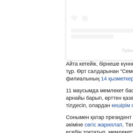
Публи
Айта кетейік, бірнеше күн
тұр. Өрт салдарынан "Се
филиалының
14 қызметкер
11 маусымда мемлекет ба
арнайы барып, өрттен қа
тілдесіп, олардан
кешірім
Сонымен қатар президент 
әкіміне
сөгіс жариялап,
Тө
есебін тоқтатып, мемлеке