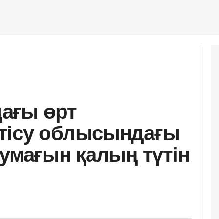
ағы өрт
тісу облысындағы
аумағын қалың түтін