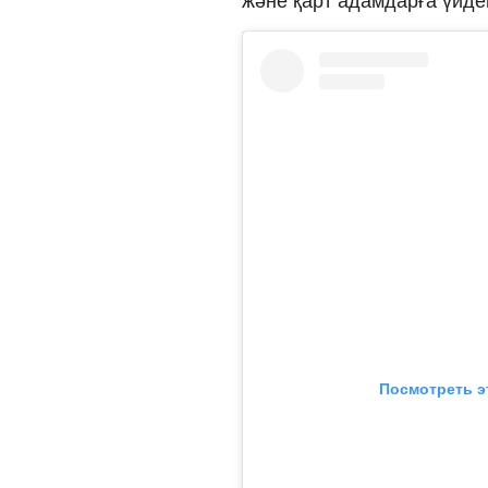
және қарт адамдарға үйде
Посмотреть э