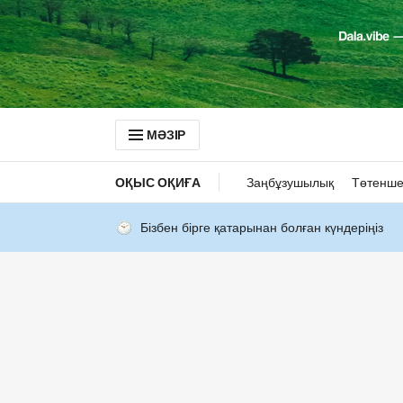
МӘЗІР
ОҚЫС ОҚИҒА
Заңбұзушылық
Төтенше
Бізбен бірге қатарынан болған күндеріңіз