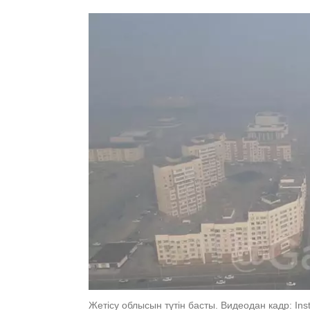
Жетісу облысын түтін басты. Видеодан кадр: Іn