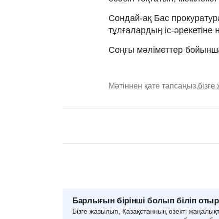
Сондай-ақ Бас прокуратур
тұлғалардың іс-әрекетіне
Соңғы мәліметтер бойынша
Мәтіннен қате тапсаңыз,
бізге
Барлығын бірінші болып біліп оты
Бізге жазылып, Қазақстанның өзекті жаңалық