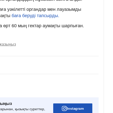
аға уәкілетті органдар мен лауазымды
 нақты
баға беруді тапсырды.
 өрт 60 мың гектар аумақты шарпыған.
 жазыңыз
рыңыз
Instagram
тарынан, қызықты суреттер,