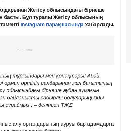
алдарынан Жетісу облысындағы бірнеше
ін басты. Бұл туралы Жетісу облысының
ртаменті
Instagram парақшасында
хабарлады.
ының тұрғындары мен қонақтары! Абай
рі орман өртінің салдарынан жел бағытының
су облысындағы бірнеше аудан аумағын
ған байланысты сабырлы болуларыңызды
ы сұраймыз", – делінген ТЖД
тыныс алу органдарының ауруы бар адамдарға