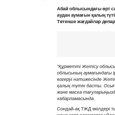
Абай облысындағы өрт с
аудан аумағын қалың түт
Төтенше жағдайлар депа
"Құрметті Жетісу облыс
облысының аумағындағы і
өзгеруі нәтижесінде Жеті
қалың түтін басты. Осы
және маска тағуларыңызд
хабарламасында.
Сондай-ақ ТЖД өкілдері 