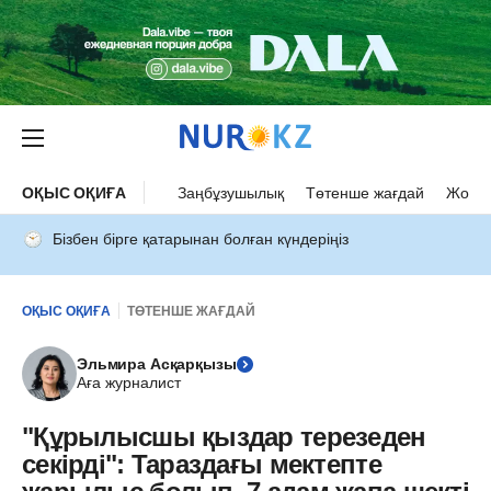
ОҚЫС ОҚИҒА
Заңбұзушылық
Төтенше жағдай
Жол а
Бізбен бірге қатарынан болған күндеріңіз
ОҚЫС ОҚИҒА
ТӨТЕНШЕ ЖАҒДАЙ
Эльмира Асқарқызы
Аға журналист
"Құрылысшы қыздар терезеден
секірді": Тараздағы мектепте