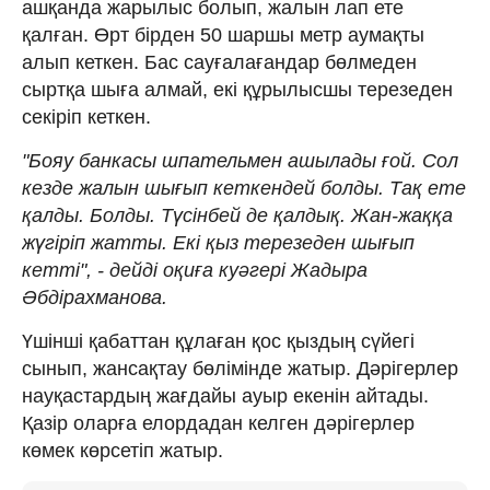
ашқанда жарылыс болып, жалын лап ете
қалған. Өрт бірден 50 шаршы метр аумақты
алып кеткен. Бас сауғалағандар бөлмеден
сыртқа шыға алмай, екі құрылысшы терезеден
секіріп кеткен.
"Бояу банкасы шпательмен ашылады ғой. Сол
кезде жалын шығып кеткендей болды. Тақ ете
қалды. Болды. Түсінбей де қалдық. Жан-жаққа
жүгіріп жатты. Екі қыз терезеден шығып
кетті", - дейді оқиға куәгері Жадыра
Әбдірахманова.
Үшінші қабаттан құлаған қос қыздың сүйегі
сынып, жансақтау бөлімінде жатыр. Дәрігерлер
науқастардың жағдайы ауыр екенін айтады.
Қазір оларға елордадан келген дәрігерлер
көмек көрсетіп жатыр.