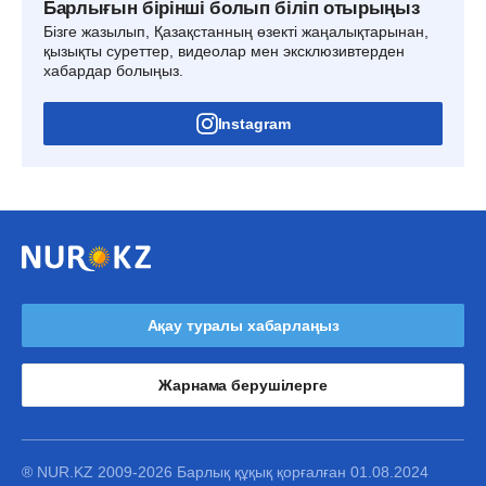
Барлығын бірінші болып біліп отырыңыз
Бізге жазылып, Қазақстанның өзекті жаңалықтарынан,
қызықты суреттер, видеолар мен эксклюзивтерден
хабардар болыңыз.
Instagram
Ақау туралы хабарлаңыз
Жарнама берушілерге
® NUR.KZ 2009-2026 Барлық құқық қорғалған 01.08.2024