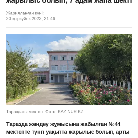
жарылыс болып, 7 адам жапа шекті
Жарияланған күні:
20 қыркүйек 2023, 21:46
Тараздағы мектеп. Фото: KAZ.NUR.KZ
Таразда жөндеу жұмысына жабылған №44
мектепте түнгі уақытта жарылыс болып, арты