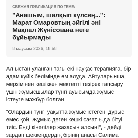
СВЕЖАЯ ПУБЛИКАЦИЯ ПО ТЕМЕ:
"Анашым, шалқып күлсең...":
Марат Омаровтың әйгілі әні
Мақпал Жүнісоваға неге
бұйырмады
8 маусым 2026, 18:58
Ал ыстан уланған тағы екі науқас терапияға, бір
адам күйік бөлімінде ем алуда. Айтуларынша,
мерзімінен кешіккен мектепті тезірек тапсыру
үшін жұмысшылар түнгі ауысымда жұмыс
істеуге мәжбүр болған.
"Олардың түнгі уақытта жұмыс істегені дұрыс
емес қой. Жұмыс деген кешкі сағат 6-да бітуі
тиіс. Енді кінәлілер жазасын алсын!", - дейді
зардап шеккендердің бірінің анасы Салима