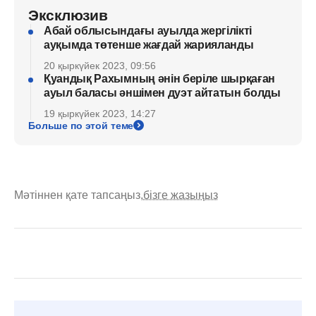
Эксклюзив
Абай облысындағы ауылда жергілікті
ауқымда төтенше жағдай жарияланды
20 қыркүйек 2023, 09:56
Қуандық Рахымның әнін беріле шырқаған
ауыл баласы әншімен дуэт айтатын болды
19 қыркүйек 2023, 14:27
Больше по этой теме
Мәтіннен қате тапсаңыз,
бізге жазыңыз