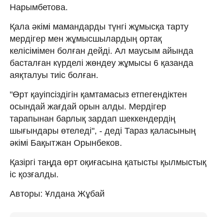
Нарымбетова.
Қала әкімі мамандарды түнгі жұмысқа тарту
мердігер мен жұмысшылардың ортақ
келісімімен болған дейді. Ал маусым айында
басталған күрделі жөндеу жұмысы 6 қазанда
аяқталуы тиіс болған.
"Өрт қауіпсіздігін қамтамасыз етпегендіктен
осындай жағдай орын алды. Мердігер
тарапынан барлық зардап шеккендердің
шығындары өтеледі", - деді Тараз қаласының
әкімі Бақытжан Орынбеков.
Қазіргі таңда өрт оқиғасына қатысты қылмыстық
іс қозғалды.
Авторы: Ұлдана Жұбай