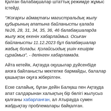
Қалған балабақшалар штаттық режимде жұмыс
істейді.
"Жоғарғы аймақтағы магистральдық жылу
құбырының апатына байланысты қалада
№26, 28, 31, 34, 35, 36, 46 балабақшаларда
жылу жоқ екенін хабарлаймыз. Осыған
байланысты 11.12.2023 бұл балабақшалар
жабық болады. Қолайсыздық үшін кешірім
сұраймыз", - делінген хабарламада.
Айта кетейік, Ақтауда оқушылар дүйсенбіде
аязға байланысты мектепке бармайды, балалар
қашықтан оқуға жіберілген.
Еске салайық, бұған дейін Балқаш пен Ақтауда
апат салдарынан халықтың бір бөлігі жылусыз
қалғаны
хабарланған
, ал Атырауда сумен
жабдықтау проблемалары байқалған.