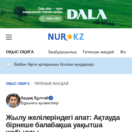
ОҚЫС ОҚИҒА
Заңбұзушылық
Төтенше жағдай
Жол а
Бізбен бірге қатарынан болған күндеріңіз
ОҚЫС ОҚИҒА
ТӨТЕНШЕ ЖАҒДАЙ
Ардақ Құлтай
Бұрынғы қызметкер
Жылу желілеріндегі апат: Ақтауда
бірнеше балабақша уақытша