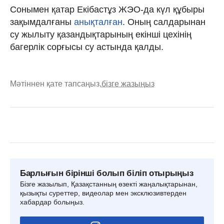
Сонымен қатар Екібастұз ЖЭО-да күл құбыры
зақымдалғаны
анықталған
. Оның салдарынан
су жылыту қазандықтарының екінші цехінің
багерлік сорғысы су астында қалды.
Мәтіннен қате тапсаңыз,
бізге жазыңыз
Барлығын бірінші болып біліп отырыңыз
Бізге жазылып, Қазақстанның өзекті жаңалықтарынан,
қызықты суреттер, видеолар мен эксклюзивтерден
хабардар болыңыз.