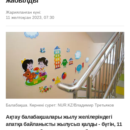
жабылды
Жарияланған күні:
11 желтоқсан 2023, 07:30
Балабақша. Көрнекі сурет: NUR.KZ/Владимир Третьяков
Ақтау балабақшалары жылу желілеріндегі
апатқа байланысты жылусыз қалды - бүгін, 11