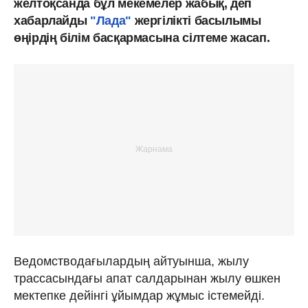
желтоқсанда бұл мекемелер жабық, деп
хабарлайды
"Лада"
жергілікті басылымы
өңірдің білім басқармасына сілтеме жасап.
Ведомстводағылардың айтуынша, жылу
трассасындағы апат салдарынан жылу өшкен
мектепке дейінгі ұйымдар жұмыс істемейді.