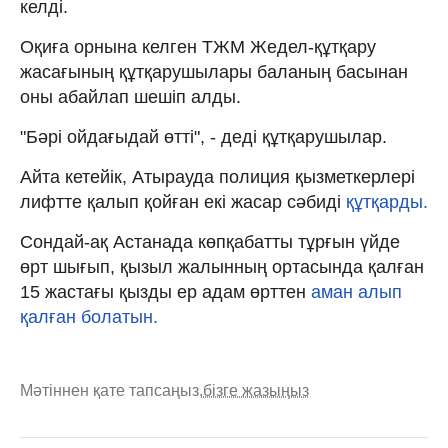
келді.
Оқиға орнына келген ТЖМ Жедел-құтқару
жасағының құтқарушылары баланың басынан
оны абайлап шешіп алды.
"Бәрі ойдағыдай өтті", - деді құтқарушылар.
Айта кетейік, Атырауда полиция қызметкерлері
лифтте қалып қойған екі жасар сәбиді
құтқарды.
Сондай-ақ Астанада көпқабатты тұрғын үйде
өрт шығып, қызыл жалынның ортасында қалған
15 жастағы қызды ер адам өрттен
аман алып
қалған болатын.
Мәтіннен қате тапсаңыз,
бізге жазыңыз