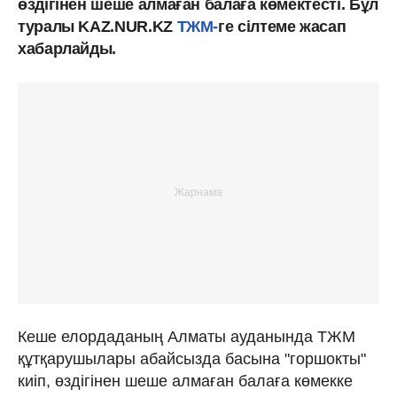
өздігінен шеше алмаған балаға көмектесті. Бұл
туралы KAZ.NUR.KZ
ТЖМ-
ге сілтеме жасап
хабарлайды.
Кеше елордаданың Алматы ауданында ТЖМ
құтқарушылары абайсызда басына "горшокты"
киіп, өздігінен шеше алмаған балаға көмекке