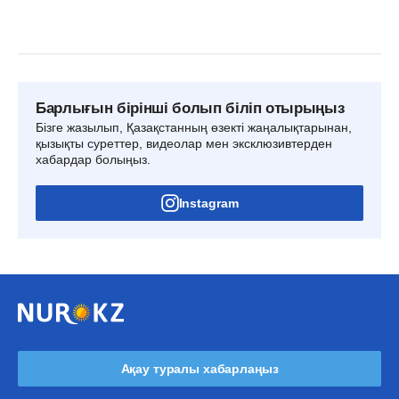
Барлығын бірінші болып біліп отырыңыз
Бізге жазылып, Қазақстанның өзекті жаңалықтарынан,
қызықты суреттер, видеолар мен эксклюзивтерден
хабардар болыңыз.
Instagram
Ақау туралы хабарлаңыз