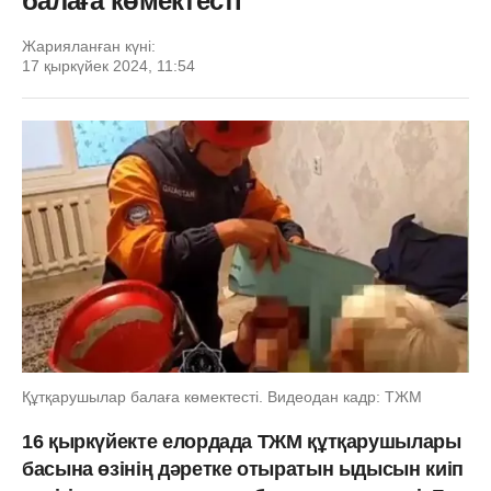
балаға көмектесті
Жарияланған күні:
17 қыркүйек 2024, 11:54
Құтқарушылар балаға көмектесті. Видеодан кадр: ТЖМ
16 қыркүйекте елордада ТЖМ құтқарушылары
басына өзінің дәретке отыратын ыдысын киіп