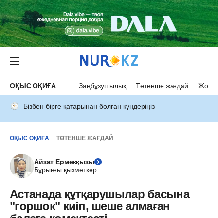
ОҚЫС ОҚИҒА
Заңбұзушылық
Төтенше жағдай
Жол а
Бізбен бірге қатарынан болған күндеріңіз
ОҚЫС ОҚИҒА
ТӨТЕНШЕ ЖАҒДАЙ
Айзат Ермекқызы
Бұрынғы қызметкер
Астанада құтқарушылар басына
"горшок" киіп, шеше алмаған