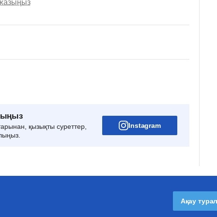
 жазыңыз
рыңыз
Instagram
тарынан, қызықты суреттер,
лыңыз.
Ақау тура