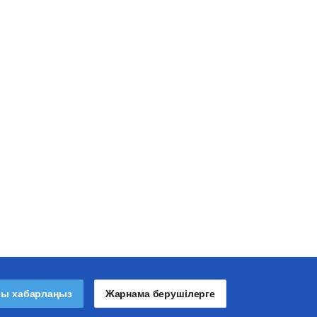
лы хабарлаңыз
Жарнама берушілерге