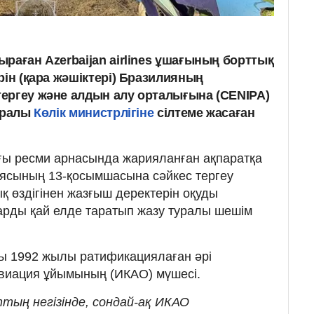
раған Azerbaijan airlines ұшағының борттық
рін (қара жәшіктері) Бразилияның
ергеу және алдын алу орталығына (CENIPA)
уралы
Көлік министрлігіне
сілтеме жасаған
ағы ресми арнасында жарияланған ақпаратқа
иясының 13-қосымшасына сәйкес тергеу
ық өздігінен жазғыш деректерін оқуды
арды қай елде таратып жазу туралы шешім
ны 1992 жылы ратификациялаған әрі
виация ұйымының (ИКАО) мүшесі.
тың негізінде, сондай-ақ ИКАО