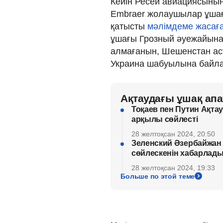
Кейін Ресей авиациясыны
Embraer жолаушылар ұша
қатысты
мәлімдеме жасаға
ұшағы Грозный әуежайына
алмағанын, Шешенстан аст
Украина шабуылына байлан
Ақтаудағы ұшақ ап
Тоқаев пен Путин Ақт
арқылы сөйлесті
28 желтоқсан 2024, 20:50
Зеленский Әзербайжан 
сөйлескенін хабарлад
28 желтоқсан 2024, 19:33
Больше по этой теме