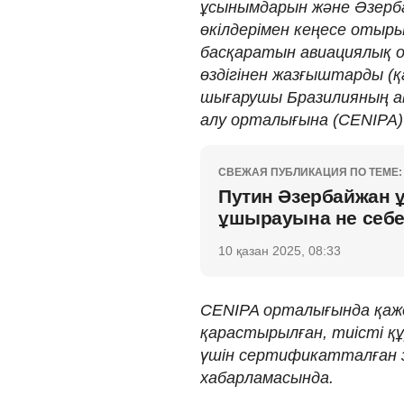
ұсынымдарын және Әзерба
өкілдерімен кеңесе отыры
басқаратын авиациялық о
өздігінен жазғыштарды (қ
шығарушы Бразилияның а
алу орталығына (CENIPA)
СВЕЖАЯ ПУБЛИКАЦИЯ ПО ТЕМЕ:
Путин Әзербайжан 
ұшырауына не себе
10 қазан 2025, 08:33
CENIPA орталығында қаж
қарастырылған, тиісті қ
үшін сертификатталған з
хабарламасында.