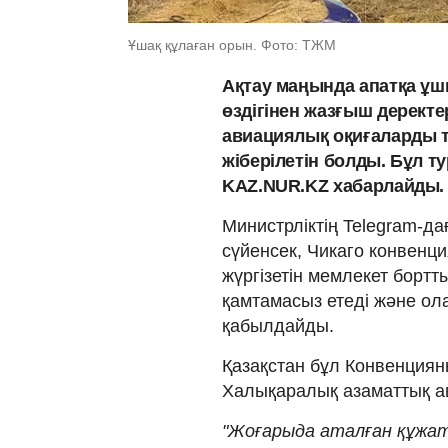
Ұшақ құлаған орын. Фото: ТЖМ
Ақтау маңында апатқа ұшы
өздігінен жазғыш деректе
авиациялық оқиғаларды т
жіберілетін болды. Бұл т
KAZ.NUR.KZ хабарлайды.
Министрліктің Telegram-д
сүйенсек, Чикаго конвенц
жүргізетін мемлекет бортт
қамтамасыз етеді және ол
қабылдайды.
Қазақстан бұл Конвенция
Халықаралық азаматтық а
"Жоғарыда аталған құжат