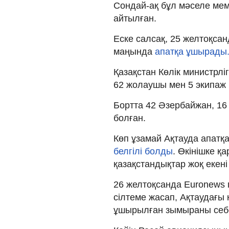
Сондай-ақ бұл мәселе ме
айтылған.
Еске салсақ, 25 желтоқсан
маңында
апатқа ұшырады
Қазақстан Көлік министрлі
62 жолаушы мен 5 экипаж
Бортта 42 Әзербайжан, 16 
болған.
Көп ұзамай Ақтауда апатқ
белгілі болды
. Өкінішке қ
қазақстандықтар жоқ екен
26 желтоқсанда Euronews г
сілтеме жасап, Ақтаудағы 
ұшырылған зымыраны себ