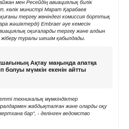
йжан мен Ресейдің авиациялық билік
п, көлік министрі Марат Қарабаев
қиғаны тергеу жөніндегі комиссия борттық
ара жәшіктерді) Embraer әуе кемесін
виациялық оқиғаларды тергеу және алдын
 жіберу туралы шешім қабылдады.
ұшағының Ақтау маңында апатқа
п болуы мүмкін екенін айтты
етті техникалық мүмкіндіктер
ұралдармен жабдықталған және оларды оқу
ертхана бар", - делінген ведомство