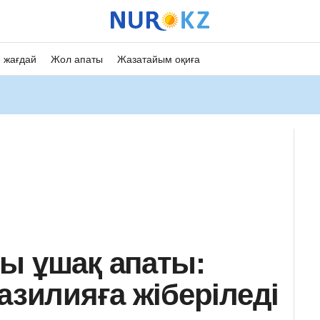
 жағдай
Жол апаты
Жазатайым оқиға
ы ұшақ апаты:
азилияға жіберіледі