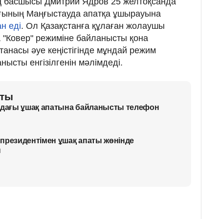
ң басшысы Дмитрий Ядров 25 желтоқсанда
ғының Маңғыстауда апатқа ұшырауына
н еді
. Ол Қазақстанға құлаған жолаушы
 "Ковер" режиміне байланысты қона
анасы әуе кеңістігінде мұндай режим
ысты енгізілгенін мәлімдеді.
аты
аудағы ұшақ апатына байланысты телефон
президентімен ұшақ апаты жөнінде
ы