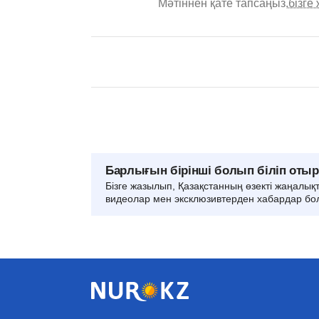
Мәтіннен қате тапсаңыз,
бізге
Барлығын бірінші болып біліп оты
Бізге жазылып, Қазақстанның өзекті жаңалық
видеолар мен эксклюзивтерден хабардар бо