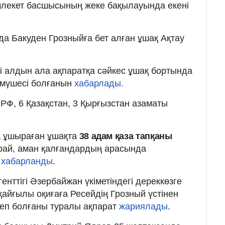
млекет басшысының жеке бақылауында екені
да Бакуден Грозныйға бет алған ұшақ Ақтау
.
гі алдын ала ақпаратқа сәйкес ұшақ бортында
 мүшесі болғанын
хабарлады.
РФ, 6 Қазақстан, 3 Қырғызстан азаматы
а ұшыраған ұшақта
38 адам қаза тапқаны
арай, аман қалғандардың арасында
і
хабарланды
.
енттігі Әзербайжан үкіметіндегі дереккөзге
қайғылы оқиғаға Ресейдің Грозный үстінен
еп болғаны туралы ақпарат
жариялады
.