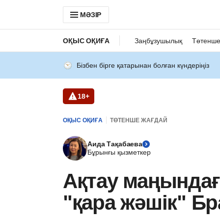
МӘЗІР
ОҚЫС ОҚИҒА
Заңбұзушылық
Төтенше
Бізбен бірге қатарынан болған күндеріңіз
18+
ОҚЫС ОҚИҒА
ТӨТЕНШЕ ЖАҒДАЙ
Аида Тақабаева
Бұрынғы қызметкер
Ақтау маңындағ
"қара жәшік" Бр