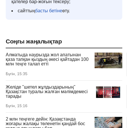
қателер бар-жоғын тексеру;
сайттың
басты бетіне
өту.
Соңғы жаңалықтар
Алматыда наурызда жол апатынан
қаза тапқан қыздың әкесі қайтадан 100
млн теңге талап етті
Бүгін, 15:35
Желіде "шетел жұлдыздарының"
Қазақстан туралы жалған мәлімдемесі
тарады
Бүгін, 15:16
2 млн теңгеге дейін: Қазақстанда
жоғары жалақы төленетін қандай бос