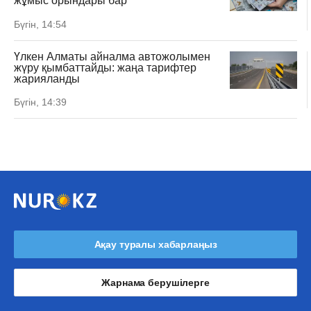
жұмыс орындары бар
Бүгін, 14:54
Үлкен Алматы айналма автожолымен
жүру қымбаттайды: жаңа тарифтер
жарияланды
Бүгін, 14:39
Ақау туралы хабарлаңыз
Жарнама берушілерге