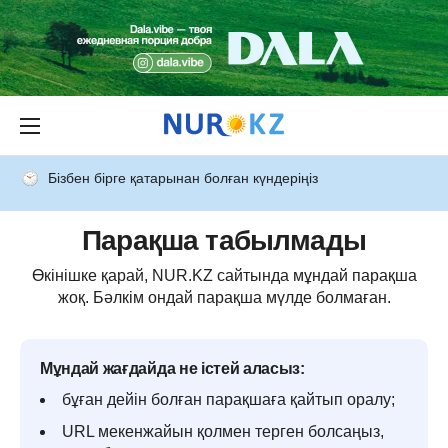
Бізбен бірге қатарынан болған күндеріңіз
Парақша табылмады
Өкінішке қарай, NUR.KZ сайтында мұндай парақша
жоқ. Бәлкім ондай парақша мүлде болмаған.
Мұндай жағдайда не істей аласыз:
бұған дейін болған парақшаға қайтып оралу;
URL мекенжайын қолмен терген болсаңыз,