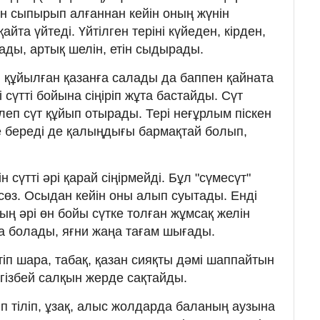
ін сыпырып алғаннан кейін оның жүнін
айта үйтеді. Үйтілген теріні күйеден, кірден,
ады, артық шелін, етін сыдырады.
ті құйылған қазанға салады да баппен қайната
і сүтті бойына сіңіріп жұта бастайды. Сүт
леп сүт құйып отырады. Тері неғұрлым піскен
ре береді де қалыңдығы бармақтай болып,
н сүтті әрі қарай сіңірмейді. Бұл "сүмесүт"
 сөз. Осыдан кейін оны алып суытады. Енді
ың әрі өн бойы сүтке толған жұмсақ желін
да болады, яғни жаңа тағам шығады.
іп шара, табақ, қазан сияқты дәмі шаппайтын
гізбей салқын жерде сақтайды.
тіп тіліп, ұзақ, алыс жолдарда баланың аузына