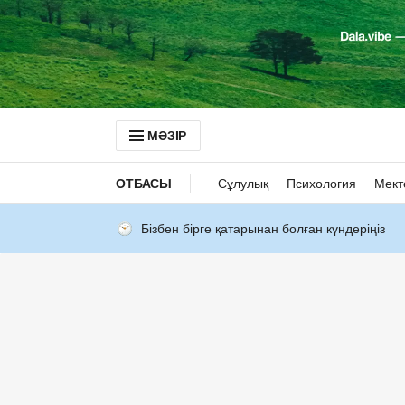
МӘЗІР
ОТБАСЫ
Сұлулық
Психология
Мект
Бізбен бірге қатарынан болған күндеріңіз