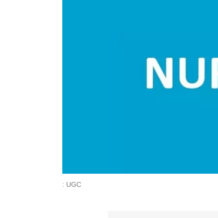
: UGC