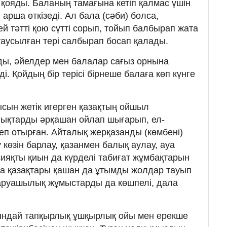
 қояды. Баланың тамағына кетіп қалмас үшін
 арша өткізеді. Ал бала (сәби) болса,
й тәтті қою сүтті сорып, тойып балбырап жата
таусылған тері салбырап босап қалады.
ды, әйелдер мен балалар сағыз орнына
. Қойдың бір терісі бірнеше балаға көп күнге
сын жетік игерген қазақтың ойшыл
ықтарды әрқашан ойлап шығарып, ел-
еп отырған. Айталық жерқазанды (көмбені)
 көзін барлау, қазанмен балық аулау, ауа
сияқты қиын да күрделі табиғат жұмбақтарын
а қазақтары қашан да ұтымды жолдар тауып
шаруашылық жұмыстарды да көшпелі, дала
сындай тапқырлық ұшқырлық ойы мен ерекше