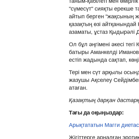
таным-қабілеті мен өмірлі
"сүмесүт" сияқты ерекше та
айтып берген "жақсының 
қазақтың өзі айтқанындай
азаматы, ұстаз Қыдырәлі 
Ол бұл әңгімені әкесі тегі
батыры Аманкелді Имановт
естіп жадында сақтап, көңі
Тері мен сүт арқылы осын
жазушы Ақселеу Сейдімбек 
атаған.
Қазақтың дарқан дастарқ
Тағы да оқыңыздар:
Арықтататын Магги диетас
Жігіттерге арналған эрот