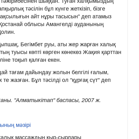
к тәжірибесінен шыққан. Туған халқымыздың
пқырлық тәсілін бұл күнге жеткізіп, бізге
жақсылығын айт нұры тасысын" деп атамыз
 Қостанай облысы Амангелді ауданының
Долин.
 Қыпшақ, Бегімбет руы, аты жер жарған халық
ың туысы көпті көрген көнекөз Жақия қарттан
ліне тоқып қалған екен.
дай тағам дайындау жолын белгілі ғалым,
те жазған. Бұл тәсілді ол "құрғақ сүт" деп
аны. "Алматыкітап" баспасы, 2007 ж.
ының мәзірі
икалық массаждың қыр-сырлары