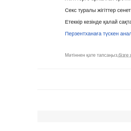
Секс туралы жігіттер сенеті
Етеккір кезінде қалай сақ
Перзентханаға түскен ана
Мәтіннен қате тапсаңыз,
бізге