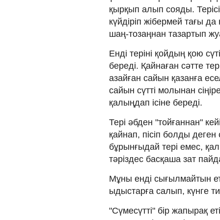
қырқып алып сояды. Теріс
күйдіріп жібермей тағы да қ
шаң-тозаңнан тазартып жу
Енді теріні қойдың қою сү
береді. Қайнаған сәтте тер
азайған сайын қазанға есе
сайын сүтті молынан сіңі
қалыңдап ісіне береді.
Тері әбден "тойғаннан" кейі
қайнап, пісіп болды деген
бұрынғыдай тері емес, қал
тәріздес басқаша зат пай
Мұны енді сығылмайтын ет
ыдыстарға салып, күнге ти
"Сүмесүтті" бір жапырақ е