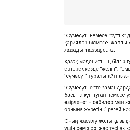
"Сүмесүт" немесе "сүттік" 
қариялар білмесе, жалпы ж
жазады massaget.kz.
Қазақ мәдениетінің білгір
ертерек кезде "желін", "е
"сүмесүт" туралы айтпаған
"Сүмесүт" ерте замандарда
басына күн туған немесе 
әзірленетін сәбилер мен ж
орнына жүретін бірегей нәр
Оның жасалу жолы қызық ә
үшін семіз әрі жас түсі а