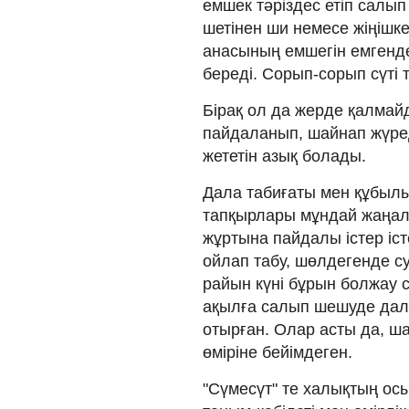
емшек тәріздес етіп салып
шетінен ши немесе жіңішке
анасының емшегін емгенде
береді. Сорып-сорып сүті 
Бірақ ол да жерде қалмай
пайдаланып, шайнап жүреді
жететін азық болады.
Дала табиғаты мен құбылы
тапқырлары мұндай жаңал
жұртына пайдалы істер іст
ойлап табу, шөлдегенде су
райын күні бұрын болжау 
ақылға салып шешуде дал
отырған. Олар асты да, 
өміріне бейімдеген.
"Сүмесүт" те халықтың о