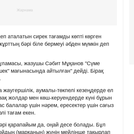
деп аталатын сирек тағамды көпті көрген
ұрттың бәрі біле бермеуі әбден мүмкін деп
 ғұламасы, жазушы Сәбит Мұқанов "Сүме
мшек" мағынасында айтылған" дейді. Бірақ
.
 жаугершілік, аумалы-төкпелі кезеңдерде ел
ұзақ жолдар мен көш-керуендерде күні бұрын
ас балалар үшін нәрем, ересектер үшін сағыз
лі тағам екен.
рі қарапайым да, оңай десе болады. Бұл
қ қойдың (марқаның) жүнін мейлінше тақырлап