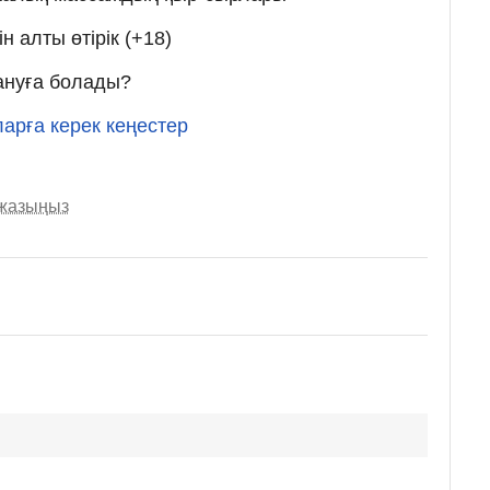
н алты өтірік (+18)
тануға болады?
ларға керек кеңестер
 жазыңыз