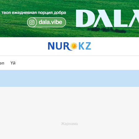
еп
Үй