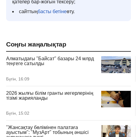
қателер бар-жоғын тексеру;
сайттың
басты бетіне
өту.
Соңғы жаңалықтар
Алматыдағы "Байсат" базары 24 млрд
теңгеге сатылды
Бүгін, 16:09
2026 жылғы білім гранты иегерлерінің
тізімі жарияланды
Бүгін, 15:02
"Жансақтау бөлімінен палатаға
ауыстым": "МузАрт" тобының әншісі