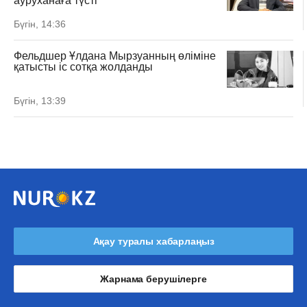
ауруханаға түсті
Бүгін, 14:36
Фельдшер Ұлдана Мырзуанның өліміне
қатысты іс сотқа жолданды
Бүгін, 13:39
Ақау туралы хабарлаңыз
Жарнама берушілерге