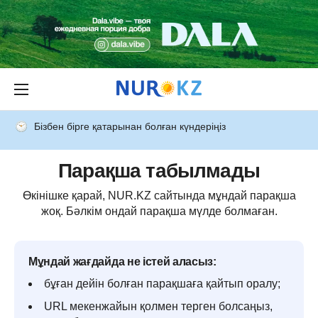
Бізбен бірге қатарынан болған күндеріңіз
Парақша табылмады
Өкінішке қарай, NUR.KZ сайтында мұндай парақша
жоқ. Бәлкім ондай парақша мүлде болмаған.
Мұндай жағдайда не істей аласыз:
бұған дейін болған парақшаға қайтып оралу;
URL мекенжайын қолмен терген болсаңыз,