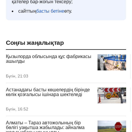
қателер бар-жоғын тексеру;
сайттың
басты бетіне
өту.
Соңғы жаңалықтар
Қызылорда облысында құс фабрикасы
ашылды
Бүгін, 21:03
Астанадағы басты көшелердің бірінде
көлік қозғалысы ішінара шектеледі
Бүгін, 16:52
Алматы – Тараз автожолының бір
бөлігі уақытша жабылады: айналма