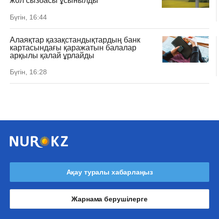
жол сызбасы ұсынылды
Бүгін, 16:44
Алаяқтар қазақстандықтардың банк
картасындағы қаражатын балалар
арқылы қалай ұрлайды
Бүгін, 16:28
Ақау туралы хабарлаңыз
Жарнама берушілерге