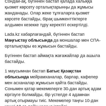
Сондай-ақ, бүгіннен бастап қалада халыққа
қызмет көрсету орталықтарынңы да жұмысы
жанданады. Олар жеке тұлғаларға қызмет
көрсете бастайды, бірақ шымкенттіктерге
алдымен кезекке тұру керектігі ескертілді.
Lada.kz хабарлағандай, бүгіннен бастап
Маңғыстау облысында
да моншалар мен СПА-
орталықтары өз жұмысын бастайды.
Бүгіннен бастап аймақта жағажайлар да ашыла
бастайды.
1 маусымнан бастап
Батыс Қазақстан
облысында
мейрамханалар, барлар, кафелер
мен асханалар жұмысын қайта бастайды.
Сонымен қатар мекемелерге 30-дан артық адам
кіргізуге болмайды, бір үстелде 4 адамнан
артық отырмауы тиіс. Мекемелер таңғы 10-дан