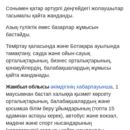
Сонымен қатар әртүрлі деңгейдегі жолаушылар
тасымалы қайта жанданды.
Азық-түліктік емес базарлар жұмысын
бастайды.
Теміртау қаласында және Ботақара ауылында
тамақтану, сауда және ойын-сауық
орталықтарының, бизнес орталықтарының,
қонақүйлердің, балабақшалардың жұмысы
қайта жанданады.
Жамбыл облысы
әкімдігінің хабарлауынша
, 1
маусымнан бастап халыққа қызмет көрсету
орталықтарының, балабақшалардың және
қосымша білім беру ұйымдарының (топта 15
адамнан аспауы керек), автобус және вокзал,
мәдени және спорт нысандарының