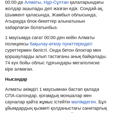
00:00-де
Алматы
,
Нұр-Сұлтан
қалаларындағы
жолдар ашылады деп жазған едік. Сондай-ақ,
Шымкент қаласында, Жамбыл облысында,
Атырауда блок-бекеттер алынатынын
хабарлаған болатынбыз.
1 маусымда сағат 00:00-ден кейін Алматы
полициясы
бақылау-өткізу пункттеріндегі
суреттермен бөлісті. Онда бетон блоктар мен
қоршауларды алып тастағаны анық байқалады.
74 күн бойы облыс тұрғындары мегаполиске
кіре алмаған.
Нысандар
Алматы әкімдігі 1 маусымнан бастап қалада
СПА-салондар, қоғамдық моншалар мен
сауналар қайта жұмыс істейтін
мәлімдеген
. Бұл
ұйымдардың қызметі қолданыстағы санитарлық