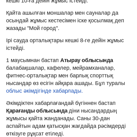
кешкі 10-ға дейін жұмыс істейді.
Қайта ашылған моншалар мен сауналар да
осындай жұмыс кестесімен іске қосылмақ деп
жазады "Мой город".
Ірі сауда орталықтары кешкі 8-ге дейін жұмыс
істейді.
1 маусымнан бастап
Атырау облысында
балабақшалар, кафелер, мейрамханалар,
фитнес-орталықтар мен барлық спорттық
нысандар өз есігін айқара ашады. Бұл туралы
облыс әкімдігінде хабарлады.
Әкімдіктен хабарлағандай бүгіннен бастап
Қарағанды ​​облысында
діни нысандардың
жұмысы қайта жанданады. Саны 30-дан
аспайтын адам қатысқан жағдайда рәсімдерді
өткізуге рұқсат етіледі.