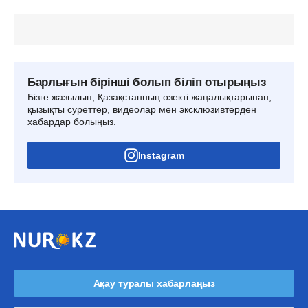
Барлығын бірінші болып біліп отырыңыз
Бізге жазылып, Қазақстанның өзекті жаңалықтарынан,
қызықты суреттер, видеолар мен эксклюзивтерден
хабардар болыңыз.
Instagram
Ақау туралы хабарлаңыз