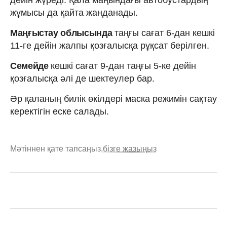
жұмысы да қайта жанданады.
Маңғыстау облысында
таңғы сағат 6-дан кешкі
11-ге дейін жалпы қозғалысқа рұқсат берілген.
Семейде
кешкі сағат 9-дан таңғы 5-ке дейін
қозғалысқа әлі де шектеулер бар.
Әр қаланың билік өкілдері маска режимін сақтау
керектігін еске салады.
Мәтіннен қате тапсаңыз,
бізге жазыңыз