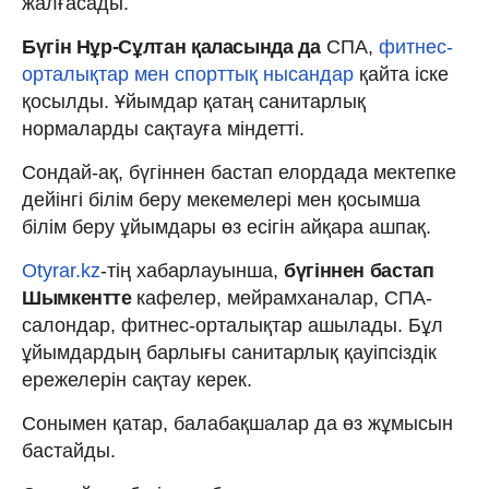
жалғасады.
Бүгін Нұр-Сұлтан қаласында да
СПА,
фитнес-
орталықтар мен спорттық нысандар
қайта іске
қосылды. Ұйымдар қатаң санитарлық
нормаларды сақтауға міндетті.
Сондай-ақ, бүгіннен бастап елордада мектепке
дейінгі білім беру мекемелері мен қосымша
білім беру ұйымдары өз есігін айқара ашпақ.
Otyrar.kz
-тің хабарлауынша,
бүгіннен бастап
Шымкентте
кафелер, мейрамханалар, СПА-
салондар, фитнес-орталықтар ашылады. Бұл
ұйымдардың барлығы санитарлық қауіпсіздік
ережелерін сақтау керек.
Сонымен қатар, балабақшалар да өз жұмысын
бастайды.