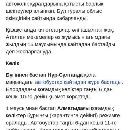
автокөлік құралдарына қатысты барлық
шектеулер алынған. Бұл туралы облыс
әкімдігінің сайтында хабарланды.
Қазақстанда кинотеатрлар әлі ашылған жоқ.
Аталған мекемелер өз жұмысын ағымдағы
жылдың 15 маусымында қайтадан бастайды
деп жоспарлануда.
Көлік
Бүгіннен бастап Нұр-Сұлтанда
қала
маңындағы
автобустар қайтадан жүре бастады
.
Елордадағы қоғамдық көліктер таңғы 6-дан
кешкі 10-ға дейін қызмет көрсетеді.
1 маусымнан бастап
Алматыдағы
қоғамдық
көліктер бұрынғы (карантинге дейінгі) режимге
оралады. Автобустар таңғы 6-дан кешкі 11-ге
дейін жүреді. Қала маңындағы автобустардың