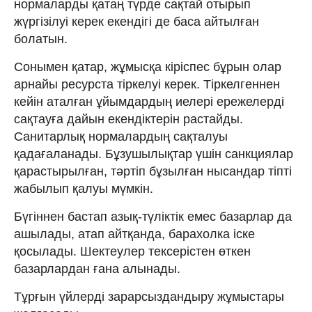
нормаларды қатаң түрде сақтай отырып
жүргізілуі керек екендігі де баса айтылған
болатын.
Сонымен қатар, жұмысқа кіріспес бұрын олар
арнайы ресурста тіркелуі керек. Тіркелгеннен
кейін аталған ұйымдардың иелері ережелерді
сақтауға дайын екендіктерін растайды.
Санитарлық нормалардың сақталуы
қадағаланады. Бұзушылықтар үшін санкциялар
қарастырылған, тәртіп бұзылған нысандар тіпті
жабылып қалуы мүмкін.
Бүгіннен бастап азық-түліктік емес базарлар да
ашылады, атап айтқанда, барахолка іске
қосылады. Шектеулер тексерістен өткен
базарлардан ғана алынады.
Тұрғын үйлерді зарарсыздандыру жұмыстары