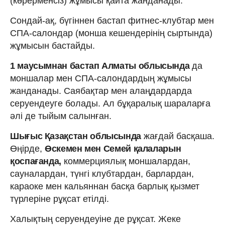
(көрерменсіз) жұмысы қайта жанданады.
Сондай-ақ, бүгіннен бастап фитнес-клубтар мен
СПА-салондар (монша кешендерінің сыртында)
жұмысын бастайды.
1 маусымнан бастап Алматы облысында
да
моншалар мен СПА-салондардың жұмысы
жанданады. Саябақтар мен алаңдардарда
серуендеуге болады. Ал бұқаралық шараларға
әлі де тыйым салынған.
Шығыс Қазақстан облысында
жағдай басқаша.
Өңірде,
Өскемен мен Семей қалаларын
қоспағанда,
коммерциялық моншалардан,
сауналардан, түнгі клубтардан, барлардан,
караоке мен кальяннан басқа барлық қызмет
түрлеріне рұқсат етілді.
Халықтың серуендеуіне де рұқсат. Жеке