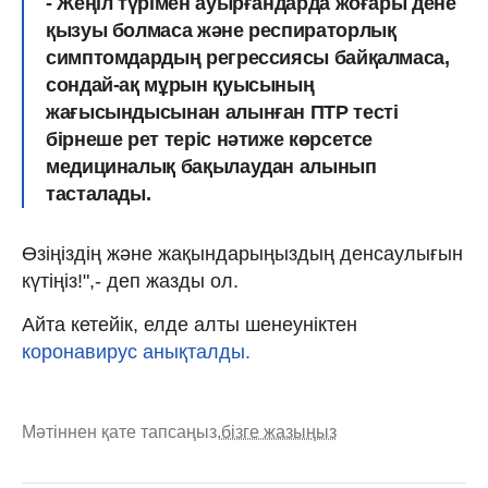
- Жеңіл түрімен ауырғандарда жоғары дене
қызуы болмаса және респираторлық
симптомдардың регрессиясы байқалмаса,
сондай-ақ мұрын қуысының
жағысындысынан алынған ПТР тесті
бірнеше рет теріс нәтиже көрсетсе
медициналық бақылаудан алынып
тасталады.
Өзіңіздің және жақындарыңыздың денсаулығын
күтіңіз!",- деп жазды ол.
Айта кетейік, елде алты шенеуніктен
коронавирус анықталды.
Мәтіннен қате тапсаңыз,
бізге жазыңыз