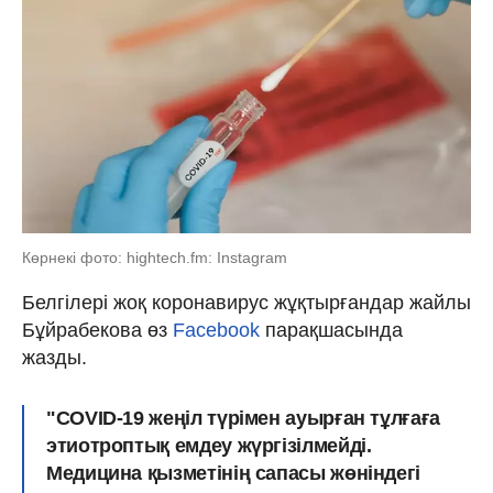
Көрнекі фото: hightech.fm: Instagram
Белгілері жоқ коронавирус жұқтырғандар жайлы
Бұйрабекова өз
Facebook
парақшасында
жазды.
"COVID-19 жеңіл түрімен ауырған тұлғаға
этиотроптық емдеу жүргізілмейді.
Медицина қызметінің сапасы жөніндегі