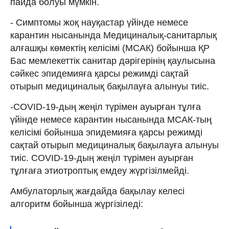
пайда болуы мүмкін.
- Симптомы жоқ науқастар үйінде немесе
карантин нысанында Медициналық-санитарлық
алғашқы көмектің келісімі (МСАК) бойынша ҚР
Бас мемлекеттік санитар дәрігерінің қаулысына
сәйкес эпидемияға қарсы режимді сақтай
отырып медициналық бақылауға алынуы тиіс.
-COVID-19-дың жеңіл түрімен ауырған тұлға
үйінде немесе карантин нысанында МСАК-тың
келісімі бойынша эпидемияға қарсы режимді
сақтай отырып медициналық бақылауға алынуы
тиіс. COVID-19-дың жеңіл түрімен ауырған
тұлғаға этиотроптық емдеу жүргізілмейді.
Амбулаторлық жағдайда бақылау келесі
алгоритм бойынша жүргізіледі: