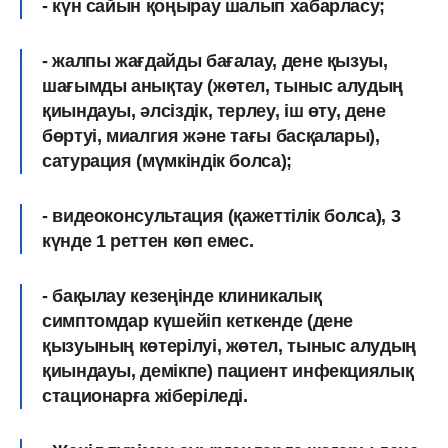
- күн сайын қоңырау шалып хабарласу;
- жалпы жағдайды бағалау, дене қызуы,
шағымды анықтау (жөтел, тыныс алудың
қиындауы, әлсіздік, терлеу, іш өту, дене
бөртуі, миалгия және тағы басқалары),
сатурация (мүмкіндік болса);
- видеоконсультация (қажеттілік болса), 3
күнде 1 реттен көп емес.
- бақылау кезеңінде клиникалық
симптомдар күшейіп кеткенде (дене
қызуының көтерілуі, жөтел, тыныс алудың
қиындауы, демікпе) пациент инфекциялық
стационарға жіберіледі.