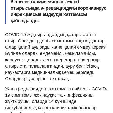
бірлескен комиссияның кезекті
отырысында 9- редакциядағы коронавирус
инфекциясын емдеудің хаттамасы
қабылданды.
COVID-19 жұқтырғандардың қатары артып
отыр. Олардың дені - симптомы жоқ науқастар.
Олар қалай ауырады және қалай емдеу керек?
Бүгінде оларды емдемейді, бақыламайды,
қараусыз қалады деген кереғар пікірлер жүр.
Отырыста талқыланғандай, ауру белгісі жоқ
науқастарға медициналық көмек беріледі.
Олардың түрлеріне тоқталсақ.
Жаңа редакциядағы хаттамаға сәйкес: - COVID-
19 симптомы жоқ науқас та - инфекцияны
жұқтырушы, оларда 14 күн ішінде
(инкубациялық кезең) клиникалық белгілер