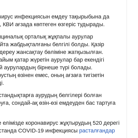
вирус инфекциясын емдеу тақырыбына да
 КВИ ағзада көптеген өзгеріс тудырады.
ициналық орталық жұқпалы аурулар
йта жабдықталғаны белгілі болды. Қазір
 дереу жансақтау бөліміне жатқызылған.
йым қатар жүретін аурулар бар екендігі
й аурулардың бірнеше түрі болады.
стың өзінен емес, оның ағзаға тигізетін
і.
тандықтарға аурудың белгілері болған
уға, сондай-ақ өзін-өзі емдеуден бас тартуға
те елімізде коронавирус жұқтырудың 520 дерегі
ақстанда COVID-19 инфекциясы
расталғандар