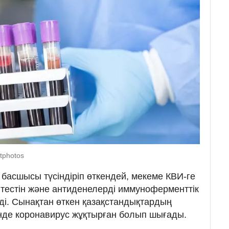
tphotos
асшысы түсіндіріп өткендей, мекеме КВИ-ге
ТР тестін және антиденелерді иммуноферменттік
еді. Сынақтан өткен қазақстандықтардың
нде коронавирус жұқтырған болып шығады.