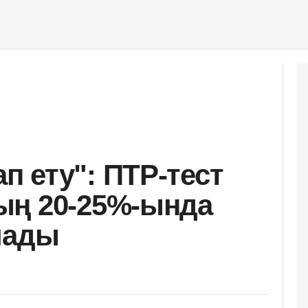
 ету": ПТР-тест
ың 20-25%-ында
лады