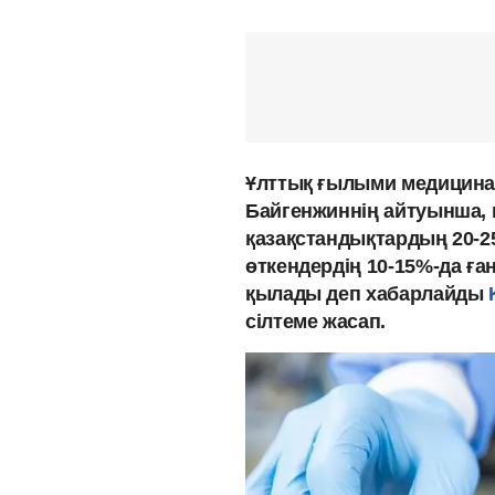
Ұлттық ғылыми медицина
Байгенжиннің айтуынша, 
қазақстандықтардың 20-
өткендердің 10-15%-да ғ
қылады деп хабарлайды
сілтеме жасап.