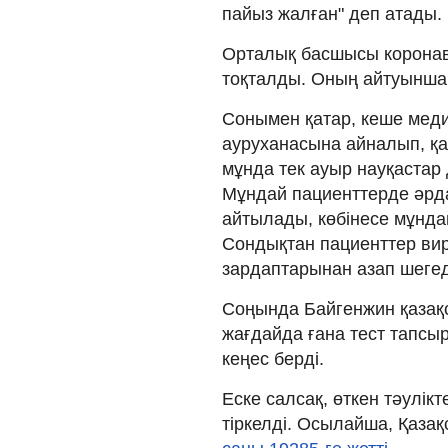
пайыз жалған" деп атады.
Орталық басшысы корона
тоқталды. Оның айтуынша,
Сонымен қатар, кеше мед
ауруханасына айналып, қа
мұнда тек ауыр науқастар
Мұндай пациенттерде әрда
айтылады, көбінесе мұнда
Сондықтан пациенттер виру
зардаптарынан азап шегед
Соңында Байгенжин қазақс
жағдайда ғана тест тапсыр
кеңес берді.
Еске салсақ, өткен тәулік
тіркелді. Осылайша, Қаз