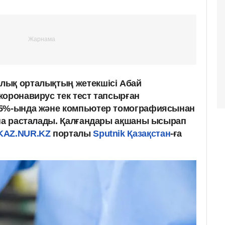
лық орталықтың жетекшісі Абай
коронавирус тек тест тапсырған
25%-ында және компьютер томографиясынан
ана расталады. Қалғандары ақшаны ысырап
KAZ.NUR.KZ
порталы
Sputnik Қазақстан
-ға