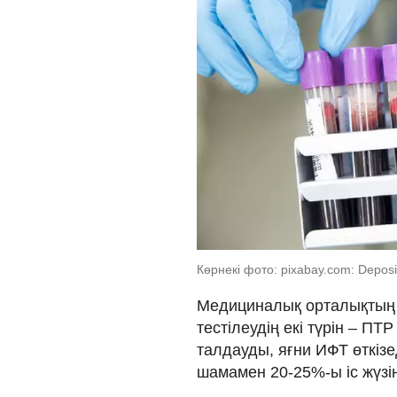
Көрнекі фото: pixabay.com: Deposi
Медициналық орталықтың б
тестілеудің екі түрін – П
талдауды, яғни ИФТ өткіз
шамамен 20-25%-ы іс жүзі