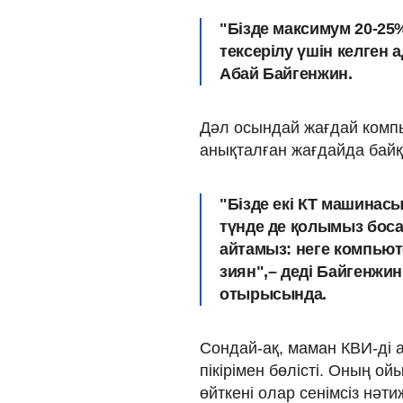
"Бізде максимум 20-25
тексерілу үшін келген 
Абай Байгенжин.
Дәл осындай жағдай комп
анықталған жағдайда бай
"Бізде екі КТ машинасы 
түнде де қолымыз боса
айтамыз: неге компьют
зиян",– деді Байгенжи
отырысында.
Сондай-ақ, маман КВИ-ді 
пікірімен бөлісті. Оның 
өйткені олар сенімсіз нәти