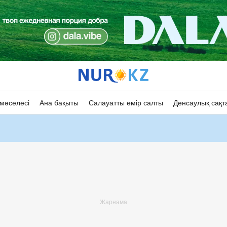
мәселесі
Ана бақыты
Салауатты өмір салты
Денсаулық сақт