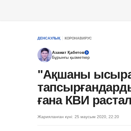
ДЕНСАУЛЫҚ
КОРОНАВИРУС
Азамат Қабетов
Бұрынғы қызметкер
"Ақшаны ысырап
тапсырғандард
ғана КВИ раста
Жарияланған күні:
25 маусым 2020, 22:20