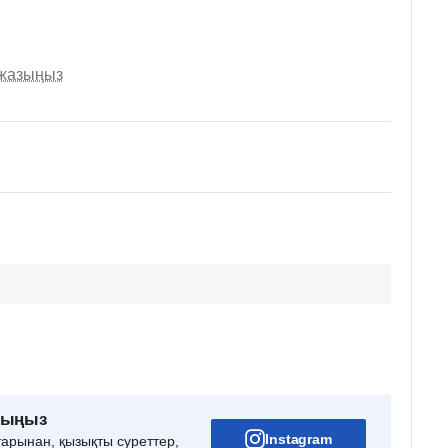
 жазыңыз
рыңыз
Instagram
тарынан, қызықты суреттер,