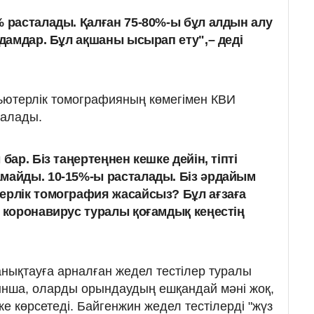
% расталады. Қалған 75-80%-ы бұл алдын алу
адамдар. Бұл ақшаны ысырап ету",– деді
ьютерлік томографияның көмегімен КВИ
қалады.
бар. Біз таңертеңнен кешке дейін, тіпті
майды. 10-15%-ы расталады. Біз әрдайым
ерлік томография жасайсыз? Бұл ағзаға
н коронавирус туралы қоғамдық кеңестің
анықтауға арналған жедел тестілер туралы
ойынша, оларды орындаудың ешқандай мәні жоқ,
же көрсетеді. Байгенжин жедел тестілерді "жүз