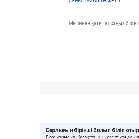
саны 19285-ге жетті.
Мәтіннен қате тапсаңыз,
бізге
Барлығын бірінші болып біліп оты
Бізге жазылып, Қазақстанның өзекті жаңалық