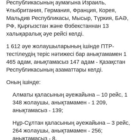
Республикасының аумағына Израиль,
Ұлыбритания, Германия, Франция, Корея,
Мальдив Республикасы, Мысыр, Түркия, БАӘ,
РФ, Қырғызстан және Өзбекстаннан 13
халықаралық әуе рейсі келді.
1 612 әуе жолаушыларының ішінде ПТР-
тестілеудің теріс нәтижесі бар анықтамамен 1
465 адам, анықтамасыз 147 адам - Қазақстан
Республикасының азаматтары келді.
Оның ішінде:
Алматы қаласының әуежайына – 10 рейс, 1
348 жолаушы, анықтамамен - 1 209,
анықтамасыз - 139;
Нұр-Сұлтан қаласының әуежайына – 3 рейс,
264 жолаушы, анықтамамен - 256;
анықтамасыз - 8.