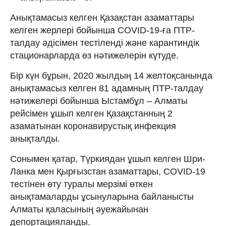
Анықтамасыз келген Қазақстан азаматтары
келген жерлері бойынша COVID-19-ға ПТР-
талдау әдісімен тестіленді және карантиндік
стационарларда өз нәтижелерін күтуде.
Бір күн бұрын, 2020 жылдың 14 желтоқсанында
анықтамасыз келген 81 адамның ПТР-талдау
нәтижелері бойынша Ыстамбұл – Алматы
рейсімен ұшып келген Қазақстанның 2
азаматынан коронавирустық инфекция
анықталды.
Сонымен қатар, Түркиядан ұшып келген Шри-
Ланка мен Қырғызстан азаматтары, COVID-19
тестінен өту туралы мерзімі өткен
анықтамаларды ұсынуларына байланысты
Алматы қаласының әуежайынан
депортацияланды.