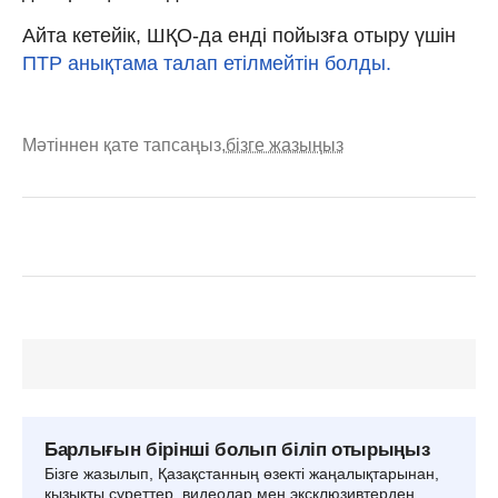
Айта кетейік, ШҚО-да енді пойызға отыру үшін
ПТР анықтама талап етілмейтін болды.
Мәтіннен қате тапсаңыз,
бізге жазыңыз
Барлығын бірінші болып біліп отырыңыз
Бізге жазылып, Қазақстанның өзекті жаңалықтарынан,
қызықты суреттер, видеолар мен эксклюзивтерден