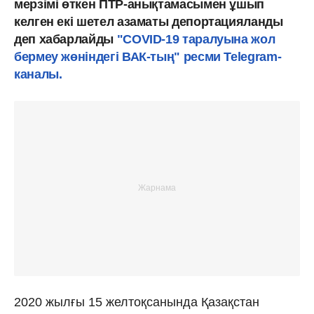
мерзімі өткен ПТР-анықтамасымен ұшып
келген екі шетел азаматы депортацияланды
деп хабарлайды
"COVID-19 таралуына жол
бермеу жөніндегі ВАК-тың" ресми Telegram-
каналы.
2020 жылғы 15 желтоқсанында Қазақстан