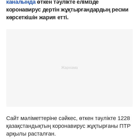
каналында
өткен тәулікте елімізде
коронавирус дертін жұқтырғандардың ресми
көрсеткішін жария етті.
Сайт мәліметтеріне сәйкес, өткен тәулікте 1228
қазақстандықтың коронавирус жұқтырғаны ПТР
арқылы расталған.