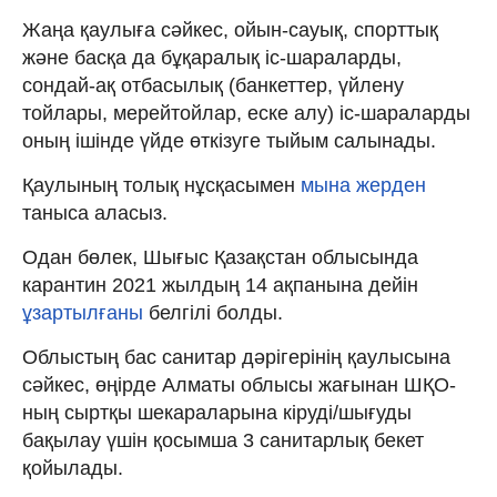
Жаңа қаулыға сәйкес, ойын-сауық, спорттық
және басқа да бұқаралық іс-шараларды,
сондай-ақ отбасылық (банкеттер, үйлену
тойлары, мерейтойлар, еске алу) іс-шараларды
оның ішінде үйде өткізуге тыйым салынады.
Қаулының толық нұсқасымен
мына жерден
таныса аласыз.
Одан бөлек, Шығыс Қазақстан облысында
карантин 2021 жылдың 14 ақпанына дейін
ұзартылғаны
белгілі болды.
Облыстың бас санитар дәрігерінің қаулысына
сәйкес, өңірде Алматы облысы жағынан ШҚО-
ның сыртқы шекараларына кіруді/шығуды
бақылау үшін қосымша 3 санитарлық бекет
қойылады.