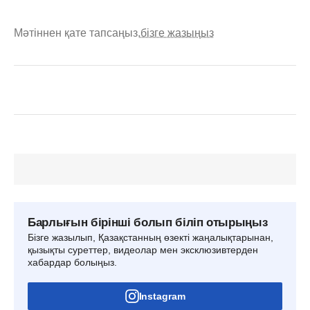
Мәтіннен қате тапсаңыз,
бізге жазыңыз
Барлығын бірінші болып біліп отырыңыз
Бізге жазылып, Қазақстанның өзекті жаңалықтарынан,
қызықты суреттер, видеолар мен эксклюзивтерден
хабардар болыңыз.
Instagram