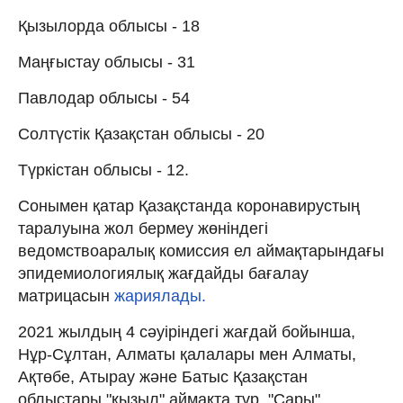
Қызылорда облысы - 18
Маңғыстау облысы - 31
Павлодар облысы - 54
Солтүстік Қазақстан облысы - 20
Түркістан облысы - 12.
Сонымен қатар Қазақстанда коронавирустың
таралуына жол бермеу жөніндегі
ведомствоаралық комиссия ел аймақтарындағы
эпидемиологиялық жағдайды бағалау
матрицасын
жариялады.
2021 жылдың 4 сәуіріндегі жағдай бойынша,
Нұр-Сұлтан, Алматы қалалары мен Алматы,
Ақтөбе, Атырау және Батыс Қазақстан
облыстары "қызыл" аймақта тұр. "Сары"