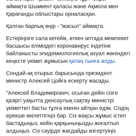
аймақта Шымкент қаласы және Ақмола мен
Қарағанды облыстары орналасқан.
Қалған барлық өңір - "жасыл" аймақта.
Естеріңізге сала кетейік, өткен аптада мемлекет
басшысы еліміздегі коронавирус індетіне
байланысты эпидемиологиялық ахуал жөніндегі
кеңесте үкімет жұмысын
қатаң сынға алды.
Сондай-ақ отырыс барысында президент
министр Алексей Цойға ескерту жасады.
"Алексей Владимирович, осыған дейін сізге
қазіргі уақытта денсаулық сақтау министрі
үкіметтегі басты тұлға екенін айтқан едім. Сіздің
ерекше өкілеттігіңіз бар. Сіз жақсы жұмыс істеп
бастадыңыз, кейін қарқыныңызды жоғалтып
алдыңыз. Сіз сәуірде жағдайды өзгертуіңіз