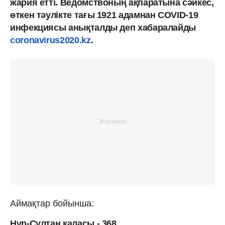
жария етті. Ведомствоның ақпаратына сәйкес,
өткен тәулікте тағы 1921 адамнан COVID-19
инфекциясы анықталды деп хабаралайды
coronavirus2020.kz
.
Аймақтар бойынша:
Нұр-Сұлтан қаласы - 368