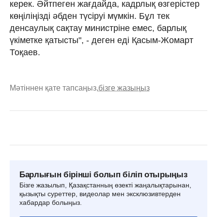
керек. Әйтпеген жағдайда, кадрлық өзгерістер
көңіліңізді әбден түсіруі мүмкін. Бұл тек
денсаулық сақтау министріне емес, барлық
үкіметке қатысты", - деген еді Қасым-Жомарт
Тоқаев.
Мәтіннен қате тапсаңыз,
бізге жазыңыз
Барлығын бірінші болып біліп отырыңыз
Бізге жазылып, Қазақстанның өзекті жаңалықтарынан,
қызықты суреттер, видеолар мен эксклюзивтерден
хабардар болыңыз.