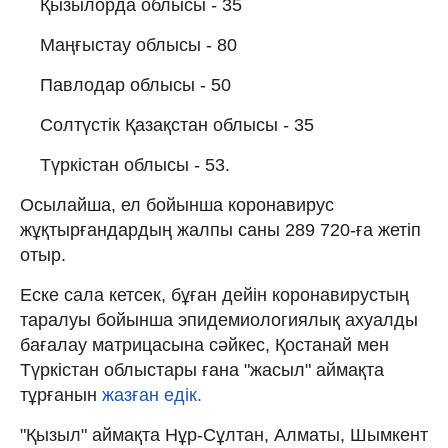
Қызылорда облысы - 35
Маңғыстау облысы - 80
Павлодар облысы - 50
Солтүстік Қазақстан облысы - 35
Түркістан облысы - 53.
Осылайша, ел бойынша коронавирус
жұқтырғандардың жалпы саны 289 720-ға жетіп
отыр.
Еске сала кетсек, бұған дейін коронавирустың
таралуы бойынша эпидемиологиялық ахуалды
бағалау матрицасына сәйкес, Қостанай мен
Түркістан облыстары ғана "жасыл" аймақта
тұрғанын
жазған едік.
"Қызыл" аймақта Нұр-Сұлтан, Алматы, Шымкент