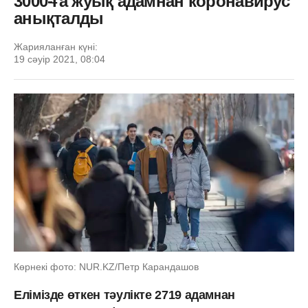
3000-ға жуық адамнан коронавирус
анықталды
Жарияланған күні:
19 сәуір 2021, 08:04
Көрнекі фото: NUR.KZ/Петр Карандашов
Елімізде өткен тәулікте 2719 адамнан