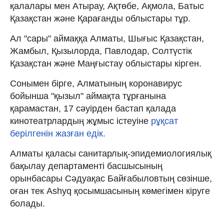
қалалары мен Атырау, Ақтөбе, Ақмола, Батыс
Қазақстан және Қарағанды облыстары тұр.
Ал "сары" аймаққа Алматы, Шығыс Қазақстан,
Жамбыл, Қызылорда, Павлодар, Солтүстік
Қазақстан және Маңғыстау облыстары кірген.
Сонымен бірге, Алматының коронавирус
бойынша "қызыл" аймақта тұрғанына
қарамастан, 17 сәуірден бастап қалада
кинотеатрлардың жұмыс істеуіне
рұқсат
берілгенін жазған едік.
Алматы қаласы санитарлық-эпидемиологиялық
бақылау департаменті басшысының
орынбасары Сәдуақас Байғабыловтың сөзінше,
оған тек Ashyq қосымшасының көмегімен кіруге
болады.