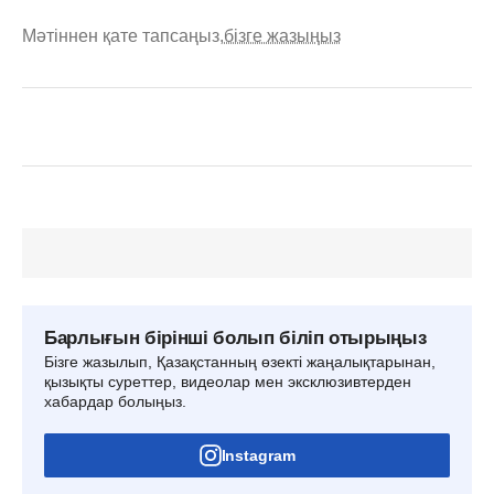
Мәтіннен қате тапсаңыз,
бізге жазыңыз
Барлығын бірінші болып біліп отырыңыз
Бізге жазылып, Қазақстанның өзекті жаңалықтарынан,
қызықты суреттер, видеолар мен эксклюзивтерден
хабардар болыңыз.
Instagram