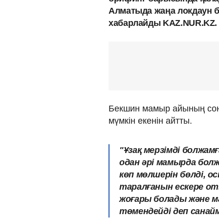
Алматыда жаңа локдаун б
хабарлайды KAZ.NUR.KZ.
Бекшин мамыр айының соңы
мүмкін екенін айтты.
"Ұзақ мерзімді болжам
одан әрі мамырда болж
көп мөлшерін бөлді, о
таралғанын ескере от
жоғары болады және м
төмендейді деп санаймы