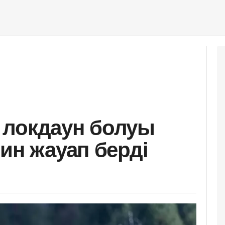
 локдаун болуы
ин жауап берді