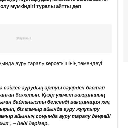
олу мүмкіндігі туралы айтты деп
нда ауру таралу көрсеткішінің төмендеуі
ға сәйкес аурудың артуы сәуірден бастап
анған болатын. Қазір үкімет вакцинаның
сыған байланысты белсенді вакцинация кең
ырып, біз мамыр айында ауру жұқтыру
амыр айының соңында ауру таралу деңгейі
з", – деді дәрігер.