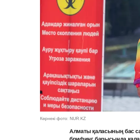
Көрнекі фото: NUR.KZ
Алматы қаласының бас са
брифинг барысында қала