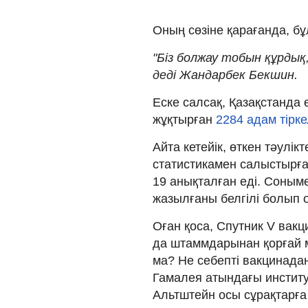
Оның сөзіне қарағанда, б
"Біз болжау тобын құрдық,
деді Жандарбек Бекшин.
Еске салсақ, Қазақстанда
жұқтырған
2284 адам тірке
Айта кетейік, өткен тәулік
статистикамен салыстырға
19 анықталған еді. Соныме
жазылғаны белгілі болып 
Оған қоса, Спутник V вак
да штаммдарынан қорғай м
ма? Не себепті вакцинадан
Гамалея атындағы институ
Альтштейн осы сұрақтарға