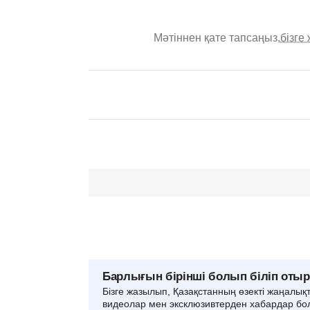
Мәтіннен қате тапсаңыз,
бізге
Барлығын бірінші болып біліп оты
Бізге жазылып, Қазақстанның өзекті жаңалық
видеолар мен эксклюзивтерден хабардар бо