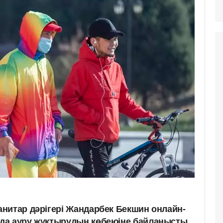
нитар дәрігері Жандарбек Бекшин онлайн-
да ауру жұқтырудың көбеюіне байланысты