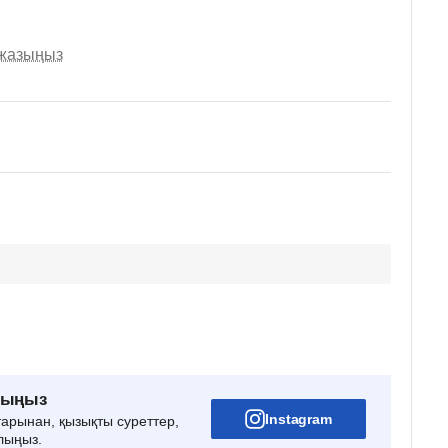
 жазыңыз
рыңыз
Instagram
тарынан, қызықты суреттер,
лыңыз.