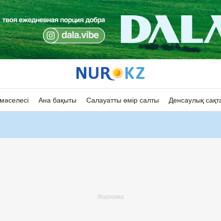
мәселесі
Ана бақыты
Салауатты өмір салты
Денсаулық сақт