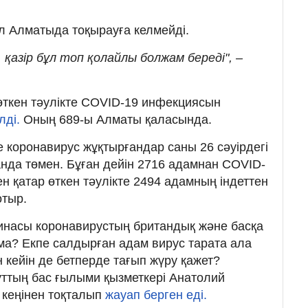
ұл Алматыда тоқырауға келмейді.
 қазір бұл топ қолайлы болжам береді", –
 өткен тәулікте COVID-19 инфекциясын
лді.
Оның 689-ы Алматы қаласында.
те коронавирус жұқтырғандар саны 26 сәуірдегі
нда төмен. Бұған дейін 2716 адамнан COVID-
н қатар өткен тәулікте 2494 адамның індеттен
отыр.
цинасы коронавирустың британдық және басқа
а? Екпе салдырған адам вирус тарата ала
 кейін де бетперде тағып жүру қажет?
ттың бас ғылыми қызметкері Анатолий
 кеңінен тоқталып
жауап берген еді.