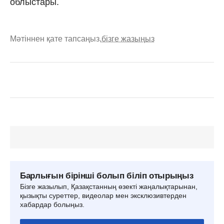
облыстары.
Мәтіннен қате тапсаңыз,
бізге жазыңыз
Барлығын бірінші болып біліп отырыңыз
Бізге жазылып, Қазақстанның өзекті жаңалықтарынан,
қызықты суреттер, видеолар мен эксклюзивтерден
хабардар болыңыз.