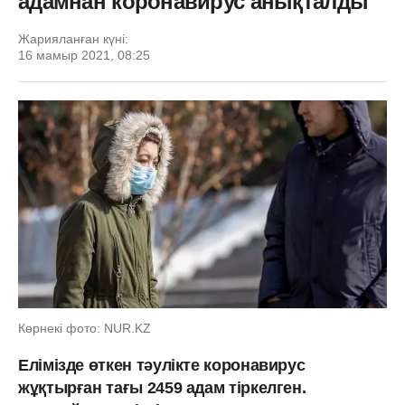
адамнан коронавирус анықталды
Жарияланған күні:
16 мамыр 2021, 08:25
Көрнекі фото: NUR.KZ
Елімізде өткен тәулікте коронавирус
жұқтырған тағы 2459 адам тіркелген.