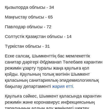
Қызылорда облысы - 34
Маңғыстау облысы - 65
Павлодар облысы - 72
Солтүстік Қазақстан облысы - 14
Түркістан облысы - 31
Еске салсақ, Шымкенттің бас мемлекеттік
санитар дәрігері Әбдіманап Төлебаев карантин
режимін ұзарту туралы жаңа қаулыға қол
қойды. Қаулының толық мәтінін Шымкент
қаласының санитариялық-эпидемиологиялық
бақылау департаменті
жария етті.
Қаулыға сәйкес, Шымкент қаласында карантин
режимін және коронавирус инфекциясының
таралуының алдын алу жөніндегі шектеу