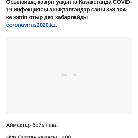
Осылайша, қазіргі уақытта Қазақстанда COVID-
19 инфекциясы анықталғандар саны 358 104-
ке жетіп отыр деп хабарлайды
coronavirus2020.kz
.
Аймақтар бойынша:
Нұр-Сұлтан қаласы - 400