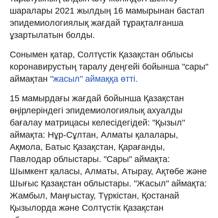
шаралары 2021 жылдың 16 мамырынан бастап
эпидемиологиялық жағдай тұрақталғанша
ұзартылатын болды.
Сонымен қатар, Солтүстік Қазақстан облысы
коронавирустың таралу деңгейі бойынша "сары"
аймақтан
"жасыл" аймаққа өтті.
15 мамырдағы жағдай бойынша Қазақстан
өңірлеріндегі эпидемиологиялық ахуалды
бағалау матрицасы келесідегідей: "Қызыл"
аймақта: Нұр-Сұлтан, Алматы қалалары,
Ақмола, Батыс Қазақстан, Қарағанды,
Павлодар облыстары. "Сары" аймақта:
Шымкент қаласы, Алматы, Атырау, Ақтөбе және
Шығыс Қазақстан облыстары. "Жасыл" аймақта:
Жамбыл, Маңғыстау, Түркістан, Қостанай
Қызылорда және Солтүстік Қазақстан