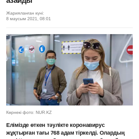
азайды
Жарияланған күні:
8 маусым 2021, 08:01
Көрнекі фото: NUR.KZ
Елімізде өткен тәулікте коронавирус
жұқтырған тағы 768 адам тіркелді. Олардың