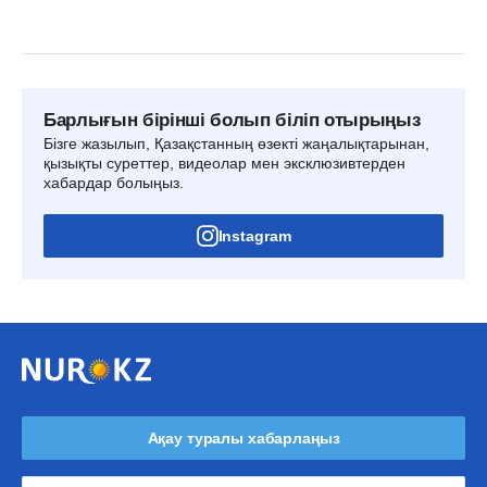
Барлығын бірінші болып біліп отырыңыз
Бізге жазылып, Қазақстанның өзекті жаңалықтарынан,
қызықты суреттер, видеолар мен эксклюзивтерден
хабардар болыңыз.
Instagram
Ақау туралы хабарлаңыз