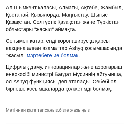
Ал Шымкент қаласы, Алматы, Ақтөбе, Жамбыл,
Қостанай, Қызылорда, Маңғыстау, Шығыс
Қазақстан, Солтүстік Қазақстан және Түркістан
облыстары "жасыл" аймақта.
Сонымен қатар, енді коронавирусқа қарсы
вакцина алған азаматтар Ashyq қосымшасында
"жасыл"
мәртебеге ие болмақ
.
Цифрлық даму, инновациялар және аэроғарыш
өнеркәсібі министрі Бағдат Мусиннің айтуынша,
ол Ashyq функциясы деп аталады. Себебі ол
бірнеше қосымшаларда қолжетімді болмақ.
Мәтіннен қате тапсаңыз,
бізге жазыңыз