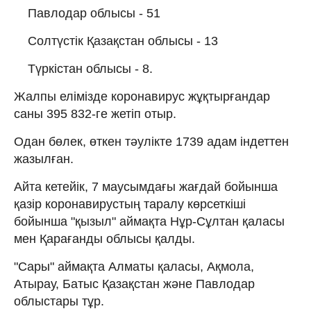
Павлодар облысы - 51
Солтүстік Қазақстан облысы - 13
Түркістан облысы - 8.
Жалпы елімізде коронавирус жұқтырғандар
саны 395 832-ге жетіп отыр.
Одан бөлек, өткен тәулікте 1739 адам індеттен
жазылған.
Айта кетейік, 7 маусымдағы жағдай бойынша
қазір коронавирустың таралу көрсеткіші
бойынша "қызыл" аймақта Нұр-Сұлтан қаласы
мен Қарағанды облысы қалды.
"Сары" аймақта Алматы қаласы, Ақмола,
Атырау, Батыс Қазақстан және Павлодар
облыстары тұр.