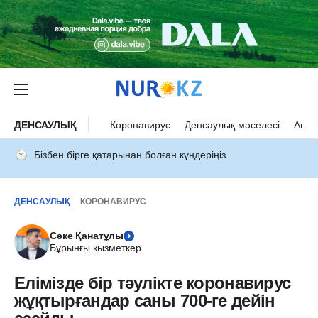
ДЕНСАУЛЫҚ
Коронавирус
Денсаулық мәселесі
Ана 
Бізбен бірге қатарынан болған күндеріңіз
ДЕНСАУЛЫҚ
КОРОНАВИРУС
Сәке Қанатұлы
Бұрынғы қызметкер
Елімізде бір тәулікте коронавирус
жұқтырғандар саны 700-ге дейін