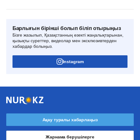
Барлығын бірінші болып біліп отырыңыз
Бізге жазылып, Қазақстанның өзекті жаңалықтарынан,
қызықты суреттер, видеолар мен эксклюзивтерден
хабардар болыңыз.
Instagram
Ақау туралы хабарлаңыз
Жарнама берушілерге