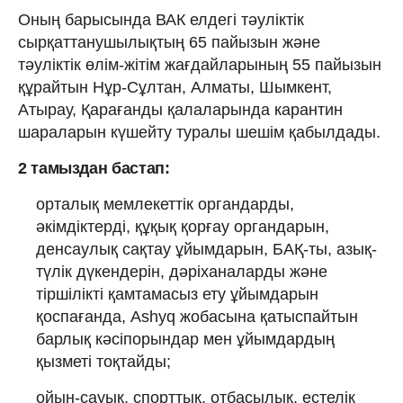
Оның барысында ВАК елдегі тәуліктік
сырқаттанушылықтың 65 пайызын және
тәуліктік өлім-жітім жағдайларының 55 пайызын
құрайтын Нұр-Сұлтан, Алматы, Шымкент,
Атырау, Қарағанды қалаларында карантин
шараларын күшейту туралы шешім қабылдады.
2 тамыздан бастап:
орталық мемлекеттік органдарды,
әкімдіктерді, құқық қорғау органдарын,
денсаулық сақтау ұйымдарын, БАҚ-ты, азық-
түлік дүкендерін, дәріханаларды және
тіршілікті қамтамасыз ету ұйымдарын
қоспағанда, Ashyq жобасына қатыспайтын
барлық кәсіпорындар мен ұйымдардың
қызметі тоқтайды;
ойын-сауық, спорттық, отбасылық, естелік