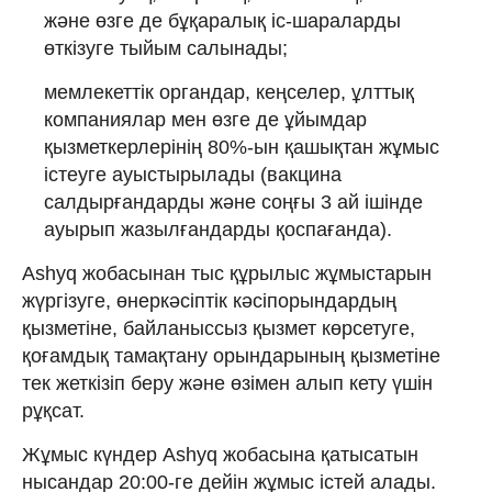
және өзге де бұқаралық іс-шараларды
өткізуге тыйым салынады;
мемлекеттік органдар, кеңселер, ұлттық
компаниялар мен өзге де ұйымдар
қызметкерлерінің 80%-ын қашықтан жұмыс
істеуге ауыстырылады (вакцина
салдырғандарды және соңғы 3 ай ішінде
ауырып жазылғандарды қоспағанда).
Ashyq жобасынан тыс құрылыс жұмыстарын
жүргізуге, өнеркәсіптік кәсіпорындардың
қызметіне, байланыссыз қызмет көрсетуге,
қоғамдық тамақтану орындарының қызметіне
тек жеткізіп беру және өзімен алып кету үшін
рұқсат.
Жұмыс күндер Ashyq жобасына қатысатын
нысандар 20:00-ге дейін жұмыс істей алады.