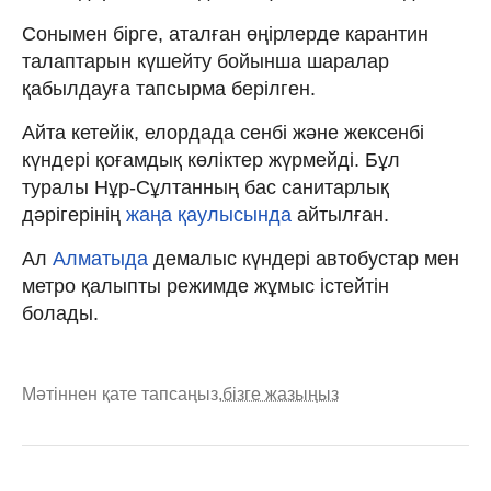
Сонымен бірге, аталған өңірлерде карантин
талаптарын күшейту бойынша шаралар
қабылдауға тапсырма берілген.
Айта кетейік, елордада сенбі және жексенбі
күндері қоғамдық көліктер жүрмейді. Бұл
туралы Нұр-Сұлтанның бас санитарлық
дәрігерінің
жаңа қаулысында
айтылған.
Ал
Алматыда
демалыс күндері автобустар мен
метро қалыпты режимде жұмыс істейтін
болады.
Мәтіннен қате тапсаңыз,
бізге жазыңыз