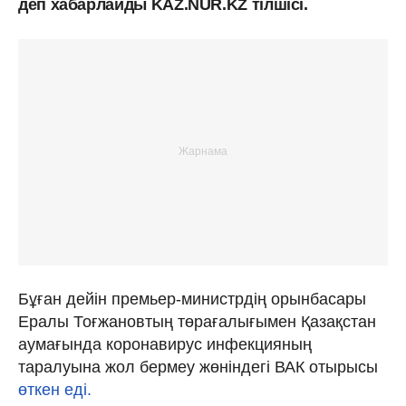
деп хабарлайды KAZ.NUR.KZ тілшісі.
Бұған дейін
премьер-министрдің орынбасары
Ералы Тоғжановтың төрағалығымен Қазақстан
аумағында коронавирус инфекцияның
таралуына жол бермеу жөніндегі ВАК отырысы
өткен еді.