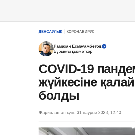
ДЕНСАУЛЫҚ
КОРОНАВИРУС
Рамазан Есмағамбетов
Бұрынғы қызметкер
COVID-19 панд
жүйкесіне қалай 
болды
Жарияланған күні:
31 наурыз 2023, 12:40