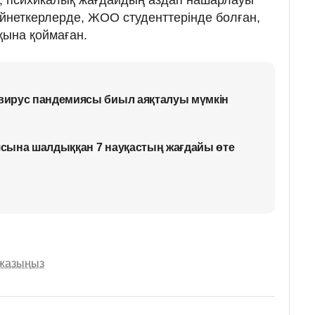
ейнеткерлерде, ЖОО студенттерінде болған,
қына қоймаған.
ирус пандемиясы биыл аяқталуы мүмкін
сына шалдыққан 7 науқастың жағдайы өте
 жазыңыз