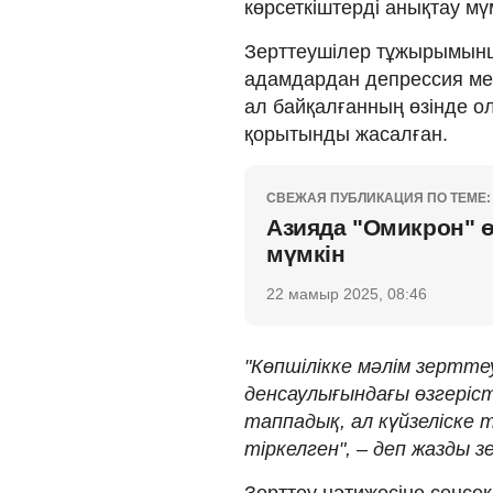
көрсеткіштерді анықтау мүм
Зерттеушілер тұжырымынш
адамдардан депрессия мен
ал байқалғанның өзінде о
қорытынды жасалған.
СВЕЖАЯ ПУБЛИКАЦИЯ ПО ТЕМЕ:
Азияда "Омикрон" ө
мүмкін
22 мамыр 2025, 08:46
"Көпшілікке мәлім зертте
денсаулығындағы өзгеріс
таппадық, ал күйзеліске 
тіркелген",
–
деп жазды з
Зерттеу нәтижесіне сенсе