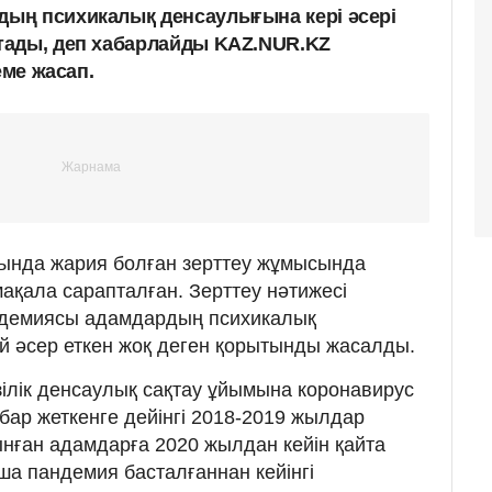
ың психикалық денсаулығына кері әсері
тады, деп хабарлайды KAZ.NUR.KZ
еме жасап.
нда жария болған зерттеу жұмысында
ақала сарапталған. Зерттеу нәтижесі
ндемиясы адамдардың психикалық
й әсер еткен жоқ деген қорытынды жасалды.
ілік денсаулық сақтау ұйымына коронавирус
абар жеткенге дейінгі 2018-2019 жылдар
нған адамдарға 2020 жылдан кейін қайта
ша пандемия басталғаннан кейінгі