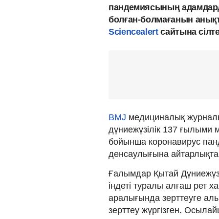
пандемиясының адамдард
болған-болмағанын анық
Sciencealert
сайтына сілт
BMJ
медициналық журналы
дүниежүзілік 137 ғылыми м
бойынша коронавирус па
денсаулығына айтарлықта
Ғалымдар Қытай Дүниежүз
індеті туралы алғаш рет х
аралығында зерттеуге алы
зерттеу жүргізген. Осылай