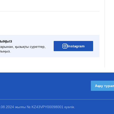
рыңыз
Instagram
тарынан, қызықты суреттер,
лыңыз.
Ақау тура
1.08.2024 жылғы № KZ43VPY00098001 куәлік.