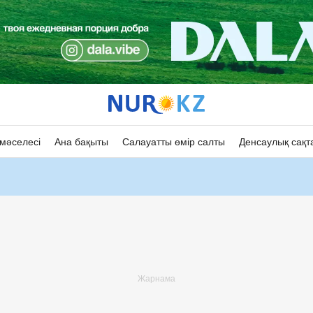
мәселесі
Ана бақыты
Салауатты өмір салты
Денсаулық сақт