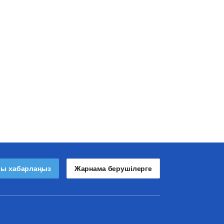
лы хабарлаңыз
Жарнама берушілерге