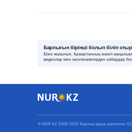
Барлығын бірінші болып біліп оты
Бізге жазылып, Қазақстанның өзекті жаңалық
видеолар мен эксклюзивтерден хабардар бо
® NUR.KZ 2009-2026 Барлық құқық қорғалған 0