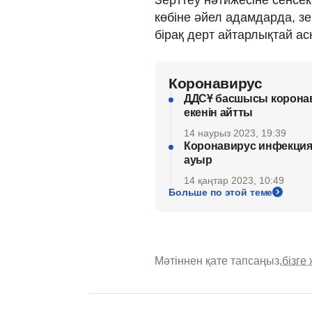
көбіне әйел адамдарда, з
бірақ дерт айтарлықтай ас
Коронавирус
ДДСҰ басшысы коронав
екенін айтты
14 наурыз 2023, 19:39
Коронавирус инфекция
ауыр
14 қаңтар 2023, 10:49
Больше по этой теме
Мәтіннен қате тапсаңыз,
бізге