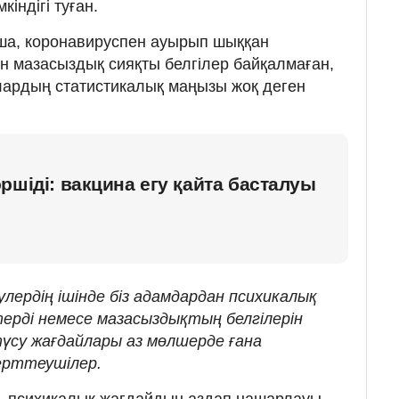
кіндігі туған.
а, коронавируспен ауырып шыққан
 мазасыздық сияқты белгілер байқалмаған,
лардың статистикалық маңызы жоқ деген
ршіді: вакцина егу қайта басталуы
улердің ішінде біз адамдардан психикалық
терді немесе мазасыздықтың белгілерін
түсу жағдайлары аз мөлшерде ғана
ерттеушілер.
к, психикалық жағдайдың аздап нашарлауы