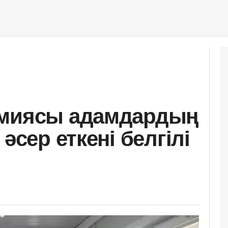
емиясы адамдардың
әсер еткені белгілі