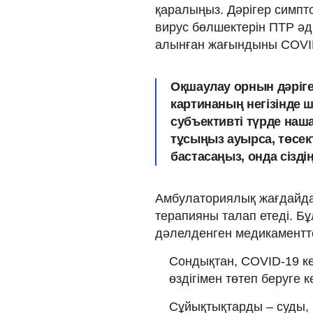
қаралыңыз. Дәрігер симпт
вирус бөлшектерін ПТР әд
алынған жағындыны COVID-
Оқшаулау орнын дәрігер
картинаның негізінде
субъективті түрде наш
тұсыңыз ауырса, төсек
бастасаңыз, онда сізді
Амбулаториялық жағдайда
терапияны талап етеді. Бұ
дәлелденген медикаменттер
Сондықтан, COVID-19 ке
өздігімен төтеп беруге к
Сұйықтықтарды – суды, 