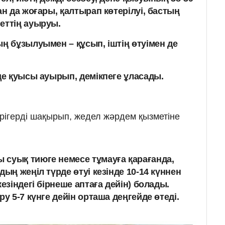
ан да жоғары, қалтырап көтерілуі, бастың
еттің ауыруы.
ң бұзылуымен – құсып, іштің өтуімен де
де қуысы ауырып, демікпеге ұласады.
әрігерді шақырып, жедел жәрдем қызметіне
суық тиюге немесе тұмауға қарағанда,
дың жеңіл түрде өтуі кезінде 10-14 күннен
кезіндегі бірнеше аптаға дейін) болады.
ру 5-7 күнге дейін орташа деңгейде өтеді.