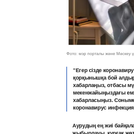
Фото: мэр порталы және Мәскеу ү
"Егер сізде коронавиру
қорқынышқа бой алдыр
хабарлаңыз, отбасы м
мекенжайыңыздағы емха
хабарласыңыз. Сонымен 
коронавирус инфекци
Аурудың ең жиі байқала
жыбырлауы, құрғақ жөте