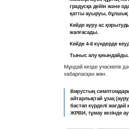
градусқа дейін және од
қатты ауыруы, бұлшық 
Кейде ауру ас қорытуды
жалғасады.
Кейде 4-8 күндерде кеу
Тыныс алу қиындайды.
Мұндай кезде учаскелік д
хабарласқан жөн.
Вирустың симптомдары 
айтарлықтай ұзақ (ауру
бастап күрделі жағдай 
ЖРВИ, тұмау кезінде ау