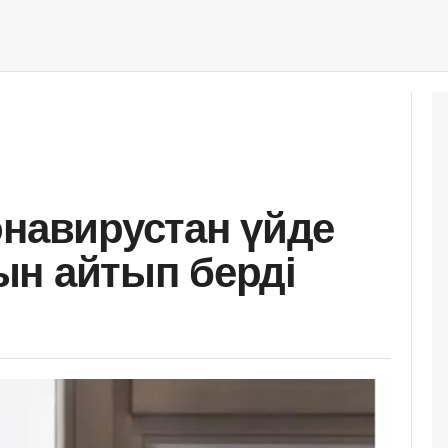
онавирустан үйде
н айтып берді