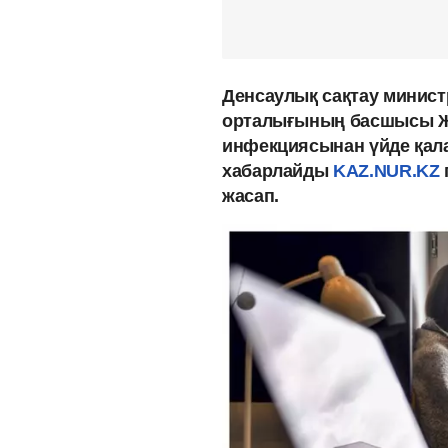
Денсаулық сақтау минист
орталығының басшысы Ж
инфекциясынан үйде қала
хабарлайды
KAZ.NUR.KZ
жасап.