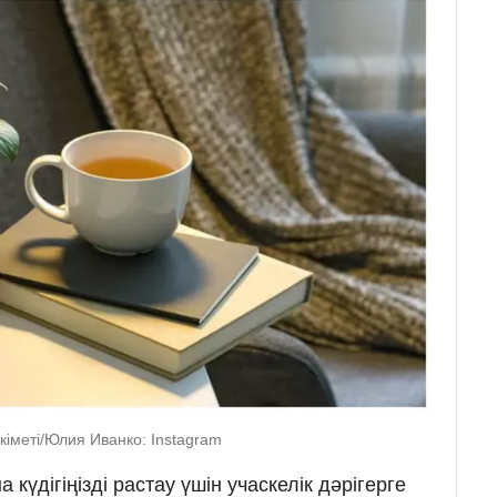
кіметі/Юлия Иванко: Instagram
күдігіңізді растау үшін учаскелік дәрігерге