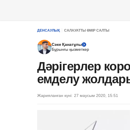
ДЕНСАУЛЫҚ
САЛАУАТТЫ ӨМІР САЛТЫ
Сәке Қанатұлы
Бұрынғы қызметкер
Дәрігерлер кор
емделу жолдары
Жарияланған күні:
27 маусым 2020, 15:51