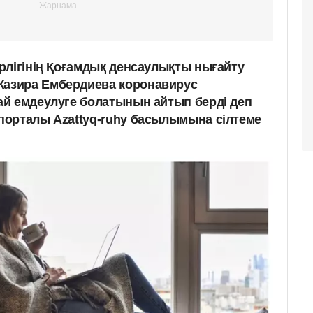
рлігінің Қоғамдық денсаулықты нығайту
азира Ембердиева коронавирус
й емдеулуге болатынын айтып берді деп
порталы Аzattyq-ruhy басылымына сілтеме