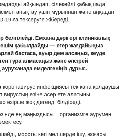
омдарды айқындап, сілекейлі қабықшада
ісімен анықтау үшін мұрыннан және аңқадан
19-ға тексеруге жібереді.
 белгілейді. Емхана дәрігері клиникалық
 шешім қабылдайды — егер жағдайыңыз
арлай бастаса, ауыр дем алсаңыз, кеуде
тен тұра алмасаңыз және әлсірей
ң ауруханада емделгеніңіз дұрыс.
 коронавирус инфекциясы тек қана қолдаушы
л вирустың өзіне әсер ете алатыны
 әзірше жоқ дегенді білдіреді.
зінде ең маңыздысы – организмге аурумен
өмектесу.
шәйді, морсты көп мөлшерде ішу, жоғары