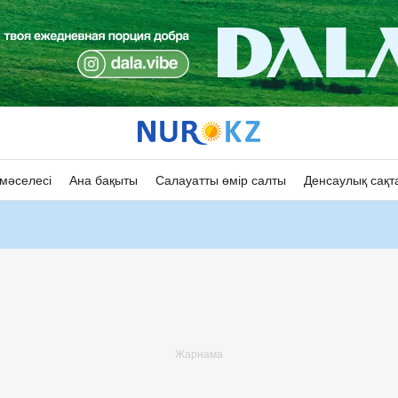
мәселесі
Ана бақыты
Салауатты өмір салты
Денсаулық сақт