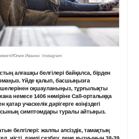
кіметі/Юлия Иванко: Instagram
стың алғашқы белгілері байқалса, бірден
маңыз. Үйде қалып, басшыңызға
үшелерінен оқшауланыңыз, тұрғылықты
на немесе 1406 нөміріне Call-орталыққа
қатар учаскелік дәрігерге өзіңіздегі
ясының симптомдары туралы айтыңыз.
тын белгілері: жалпы әлсіздік, тамақтың
л, иісті, дәмді сезбеу, дене қызуының 38-39