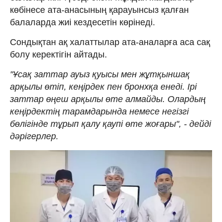
көбінесе ата-анасының қарауынсыз қалған
балаларда жиі кездесетін көрінеді.
Сондықтан ақ халаттылар ата-аналарға аса сақ
болу керектігін айтады.
"Ұсақ заттар ауыз қуысы мен жұтқыншақ
арқылы өтіп, кеңірдек пен бронхқа енеді. Ірі
заттар өңеш арқылы өте алмайды. Олардың
кеңірдектің тарамдарында немесе негізгі
бөлігінде тұрып қалу қаупі өте жоғары", - дейді
дәрігерлер.