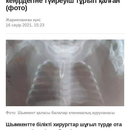
кеңірдегіне түйреуіш тұрып қалған
(фото)
Жарияланған күні:
16 сәуір 2021, 15:23
Фото: Шымкент қаласы балалар клиникалық ауруханасы
Шымкентте білікті хирургтар шұғыл түрде ота