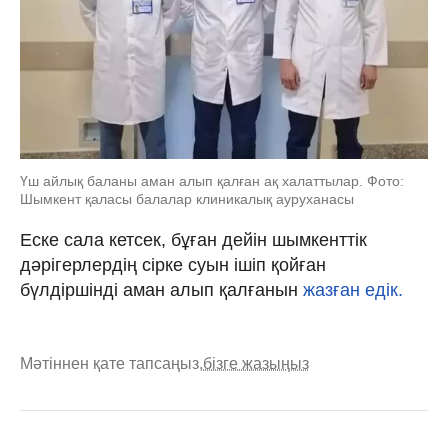
Үш айлық баланы аман алып қалған ақ халаттылар. Фото:
Шымкент қаласы балалар клиникалық ауруханасы
Еске сала кетсек, бұған дейін шымкенттік
дәрігерлердің сірке суын ішіп қойған
бүлдіршінді аман алып қалғанын
жазған едік.
Мәтіннен қате тапсаңыз,
бізге жазыңыз