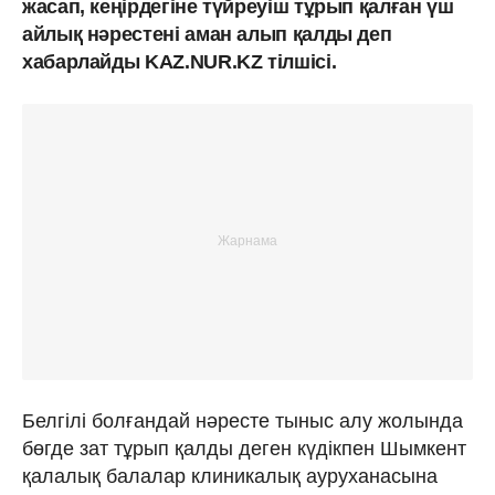
жасап, кеңірдегіне түйреуіш тұрып қалған үш
айлық нәрестені аман алып қалды деп
хабарлайды KAZ.NUR.KZ тілшісі.
Белгілі болғандай нәресте тыныс алу жолында
бөгде зат тұрып қалды деген күдікпен Шымкент
қалалық балалар клиникалық ауруханасына