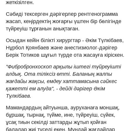
жеткізілген.
Сәбиді тексерген дәрігерлер рентгенограмма
жасап, кеңірдектің жоғарғы үштен бір бөлігінде
түйреуіш тұрғанын анықтаған.
Осыдан кейін білікті хирургтар - Әкім Түлкібаев,
Нұрбол Қоянбаев және анестизиолог-дәрігер
Берік Тотиков шұғыл түрде ота жасауға кіріскен.
"Фибробронхоскоп арқылы іштегі түйреуішті
алдық. Ота тіліксіз өтті. Баланың жалпы
жағдайы жақсы, емдеу хаттамасына сәйкес
қажетті ем алуда", - дейді дәрігер Әкім
Түлкібаев.
Мамандардың айтуынша, ауруханаға моншақ,
бұршақ, тырнақ, түйме, ине, түйреуіш, сүйек,
ұсақ тиын секілді заттарды жұтып қойған
балалар жиі түседі екен. Мұндай жағдайлар