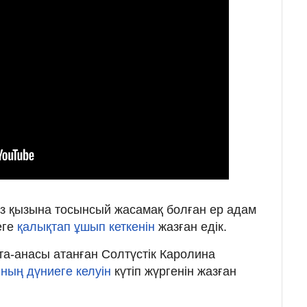
біз қызына тосынсый жасамақ болған ер адам
еге
қалықтап ұшып кеткенін
жазған едік.
та-анасы атанған Солтүстік Каролина
ның дүниеге келуін
күтіп жүргенін жазған