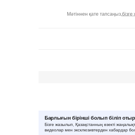
Мәтіннен қате тапсаңыз,
бізге
Барлығын бірінші болып біліп оты
Бізге жазылып, Қазақстанның өзекті жаңалық
видеолар мен эксклюзивтерден хабардар бо