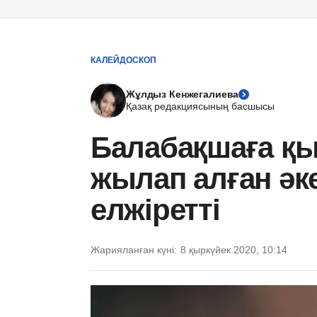
КАЛЕЙДОСКОП
Жұлдыз Кенжегалиева
Қазақ редакциясының басшысы
Балабақшаға қы
жылап алған әк
елжіретті
Жарияланған күні:
8 қыркүйек 2020, 10:14