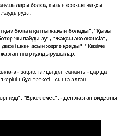
данушылары болса, қызын ерекше жақсы
н жаудыруда.
рі қыз балаға қатты жақын болады", "Қызы
етер жылайды-ау", "Жақсы әке екенсіз",
 десе ішкен асын жерге қояды", "Көзіме
еп жазған пікір қалдырушылар.
 жылаған жараспайды деп санайтындар да
пкерінің бұл әрекетін сынға алған.
інеді", "Еркек емес", - деп жазған видеоны