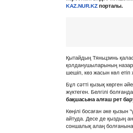
KAZ.NUR.KZ
порталы.
Қытайдың Тяньцзинь қалас
қолданушыларының назарын
шешіп, көз жасын көл етіп
Бұл сәтті қызық көрген әй
жүктеген. Белгілі болған
бақшасына алғаш рет ба
Көңілі босаған әке қызын 
айтуда. Десе де қыздың ан
соншалық алаң болғанына