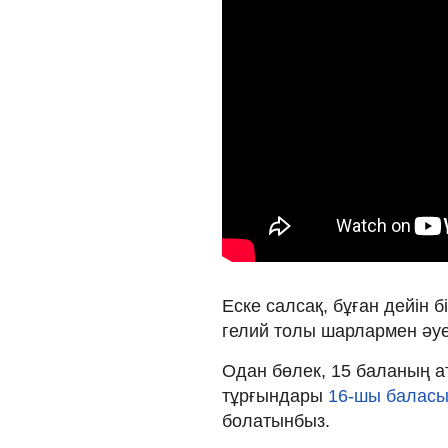
Еске салсақ, бұған дейін 
гелий толы шарлармен әу
Одан бөлек, 15 баланың а
тұрғындары
16-шы баласы
болатынбыз.