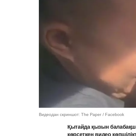
Видеодан скриншот: The Paper / Facebook
Қытайда қызын балабақшағ
көрсеткен видео көпшілік