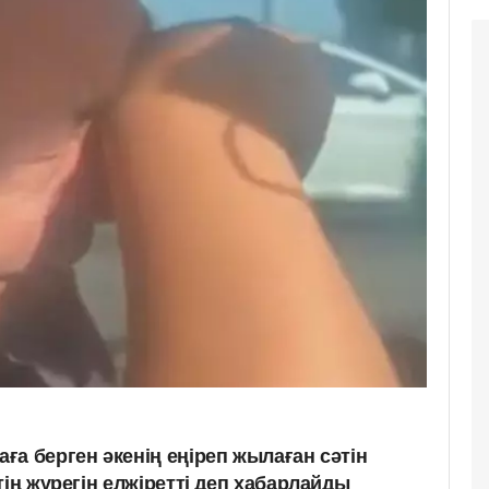
а берген әкенің еңіреп жылаған сәтін
тің жүрегін елжіретті деп хабарлайды