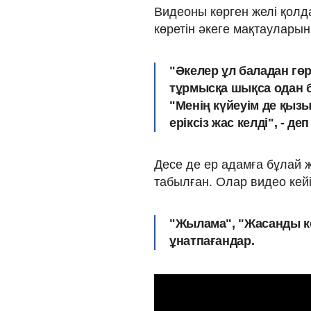
Видеоны көрген желі қол
көретін әкеге мақтаулары
"Әкелер ұл баладан гө
тұрмысқа шықса одан б
"Менің күйеуім де қызы
еріксіз жас келді", - д
Десе де ер адамға бұлай
табылған. Олар видео кейі
"Жылама", "Жасанды көр
ұнатпағандар.