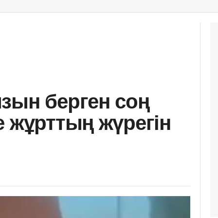
зын берген соң
е жұрттың жүрегін