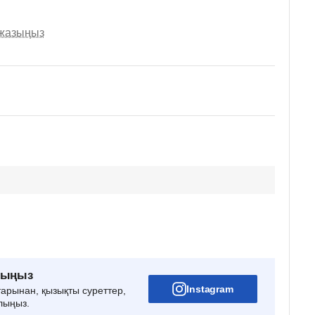
 жазыңыз
рыңыз
Instagram
тарынан, қызықты суреттер,
лыңыз.