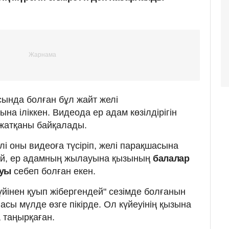
ында болған бұл жайт желі
а іліккен. Видеода ер адам көзілдірігін
 жатқаны байқалады.
елі оны видеоға түсіріп, желі парақшасына
дай, ер адамның жылауына қызының
балалар
руы
себеп болған екен.
"үйінен қуып жібергендей" сезімде болғанын
асы мүлде өзге пікірде. Ол күйеуінің қызына
 таңырқаған.