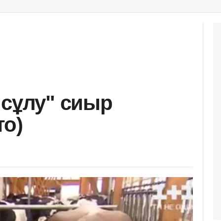
 сұлу" сиыр
то)