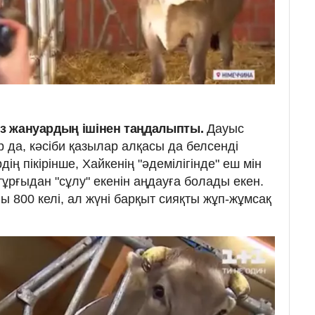
жүз жануардың ішінен таңдалыпты.
Дауыс
р да, кәсіби қазылар алқасы да белсенді
ің пікірінше, Хайкенің "әдемілігінде" еш мін
тұрғыдан "сұлу" екенін аңдауға болады екен.
 800 келі, ал жүні барқыт сияқты жұп-жұмсақ