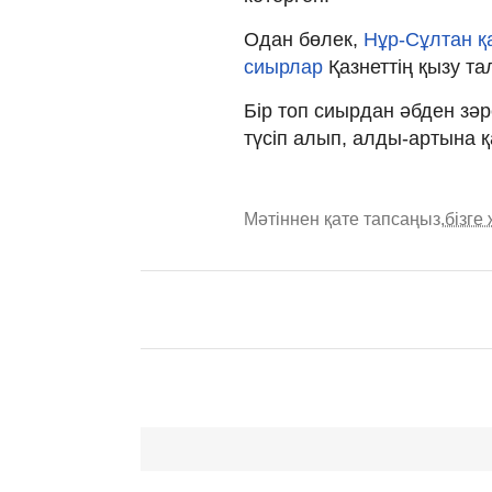
Одан бөлек,
Нұр-Сұлтан қ
сиырлар
Қазнеттің қызу т
Бір топ сиырдан әбден зә
түсіп алып, алды-артына 
Мәтіннен қате тапсаңыз,
бізге