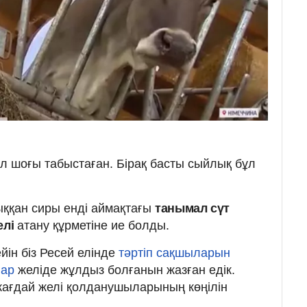
гүл шоғы табыстаған. Бірақ басты сыйлық бұл
ққан сиры енді аймақтағы
танымал сүт
елі
атану құрметіне ие болды.
ейін біз Ресей елінде
тәртіп сақшыларын
лар
желіде жұлдыз болғанын жазған едік.
жағдай желі қолданушыларының көңілін