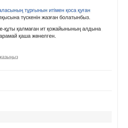
аласының тұрғынын итімен қоса қуған
алқысына түскенін жазған болатынбыз.
ре-құты қалмаған ит қожайынының алдына
қарамай қаша жөнелген.
 жазыңыз