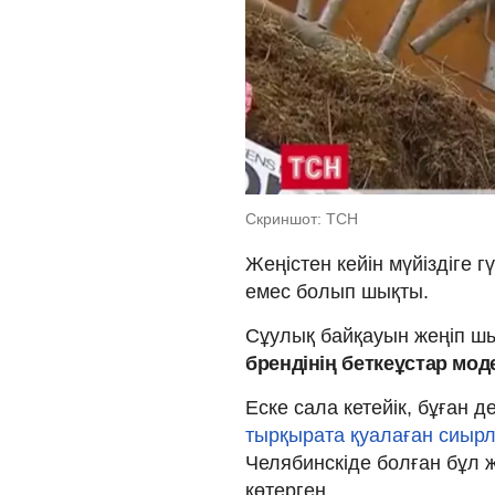
Скриншот: ТСН
Жеңістен кейін мүйіздіге 
емес болып шықты.
Сұулық байқауын жеңіп шы
брендінің беткеұстар мод
Еске сала кетейік, бұған д
тырқырата қуалаған сиыр
Челябинскіде болған бұл 
көтерген.