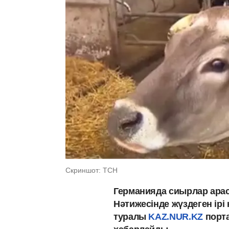
Скриншот: ТСН
Германияда сиырлар арас
Нәтижесінде жүздеген ірі 
туралы
KAZ.NUR.KZ
порт