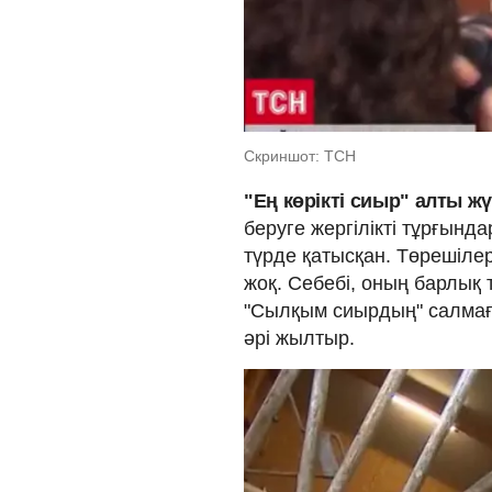
Скриншот: ТСН
"Ең көрікті сиыр" алты 
беруге жергілікті тұрғында
түрде қатысқан. Төрешілерд
жоқ. Себебі, оның барлық 
"Сылқым сиырдың" салмағы
әрі жылтыр.