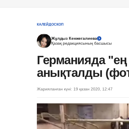
КАЛЕЙДОСКОП
Жұлдыз Кенжегалиева
Қазақ редакциясының басшысы
Германияда "ең
анықталды (фо
Жарияланған күні:
19 қазан 2020, 12:47