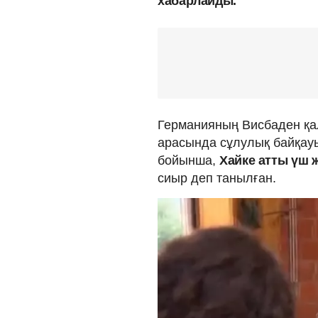
хабарлайды.
Германияның Висбаден қа
арасында сұлулық байқау
бойынша,
Хайке атты үш 
сиыр деп танылған.