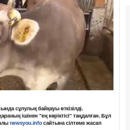
ында сұлулық байқауы өткізілді.
қараның ішінен "ең көріктісі" таңдалған. Бұл
алы
newsyou.info
сайтына сілтеме жасап