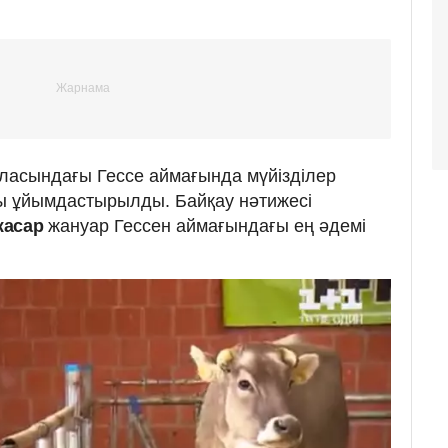
ласындағы Гессе аймағында мүйізділер
ы ұйымдастырылды. Байқау нәтижесі
жасар
жануар Гессен аймағындағы ең әдемі