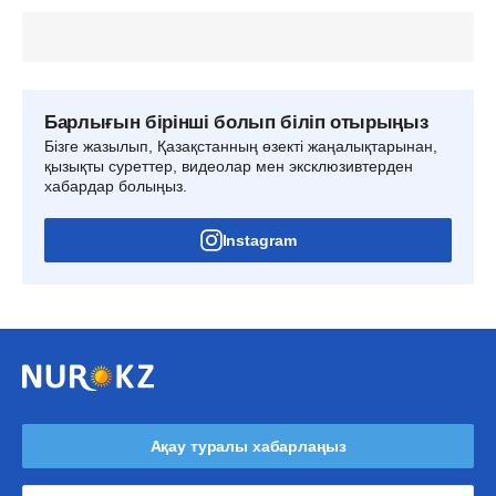
Барлығын бірінші болып біліп отырыңыз
Бізге жазылып, Қазақстанның өзекті жаңалықтарынан,
қызықты суреттер, видеолар мен эксклюзивтерден
хабардар болыңыз.
Instagram
Ақау туралы хабарлаңыз