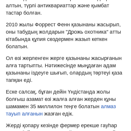
алтын, түрлі антиквариаттар және қымбат
тастар болған.
2010 жылы Форрест Фенн қазынаны жасырып,
оны табудың жолдарын "Дрожь охотника" атты
кітабында құпия сөздермен жазып кеткен
болатын.
Ол өзі жерленген жерге қазынаны жасырғанын
алға тартыпты. Нәтижесінде мыңдаған адам
қазынаны іздеуге шығып, олардың төртеуі қаза
тапқан еді.
Еске салсақ, бұған дейін Үндістанда жолы
болғыш азамат өзі жалға алған жерден құны
шамамен 35 миллилон теңге болатын
алмаз
тауып алғанын
жазған едік.
Жерді қопару кезінде фермер ерекше гауһар