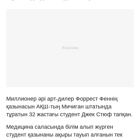
Миллионер әрі арт-дилер Форрест Феннің
қазынасын АҚШ-тың Мичиган штатында
тұратын 32 жастағы студент Джек Стюф тапқан.
Медицина саласында білім алып жүрген
студент қазынаны ақыры тауып алғанын тек