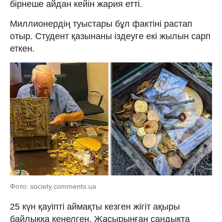
бірнеше айдан кейін жария етті.
Миллионердің туыстары бұл фактіні растап
отыр. Студент қазынаны іздеуге екі жылын сарп
еткен.
Фото: society.comments.ua
25 күн қауіпті аймақты кезген жігіт ақыры
байлыққа кенелген. Жасырынған сандықта