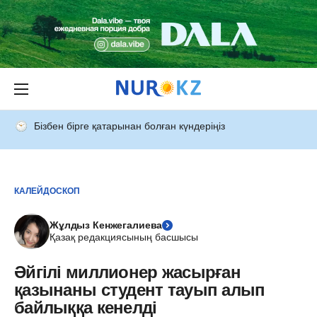
Бізбен бірге қатарынан болған күндеріңіз
КАЛЕЙДОСКОП
Жұлдыз Кенжегалиева
Қазақ редакциясының басшысы
Әйгілі миллионер жасырған
қазынаны студент тауып алып
байлыққа кенелді