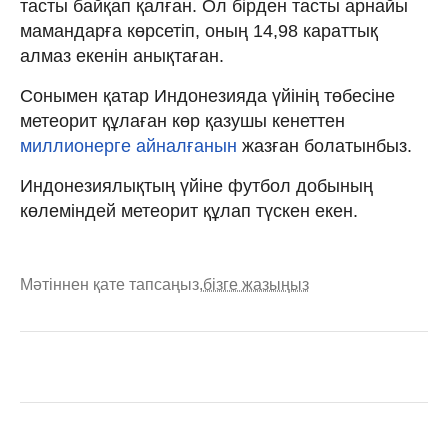
тасты байқап қалған. Ол бірден тасты арнайы
мамандарға көрсетіп, оның 14,98 караттық
алмаз екенін анықтаған.
Сонымен қатар Индонезияда үйінің төбесіне
метеорит құлаған көр қазушы кенеттен
миллионерге айналғанын
жазған болатынбыз.
Индонезиялықтың үйіне футбол добының
көлеміндей метеорит құлап түскен екен.
Мәтіннен қате тапсаңыз,
бізге жазыңыз