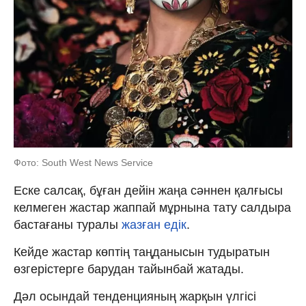
Фото: South West News Service
Еске салсақ, бұған дейін жаңа сәннен қалғысы
келмеген жастар жаппай мұрнына тату салдыра
бастағаны туралы
жазған едік
.
Кейде жастар көптің таңданысын тудыратын
өзгерістерге барудан тайынбай жатады.
Дәл осындай тенденцияның жарқын үлгісі