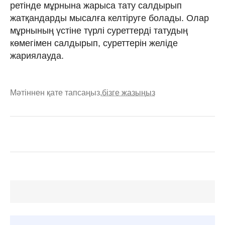
ретінде мұрнына жарыса тату салдырып
жатқандарды мысалға келтіруге болады. Олар
мұрнының үстіне түрлі суреттерді татудың
көмегімен салдырып, суреттерін желіде
жариялауда.
Мәтіннен қате тапсаңыз,
бізге жазыңыз