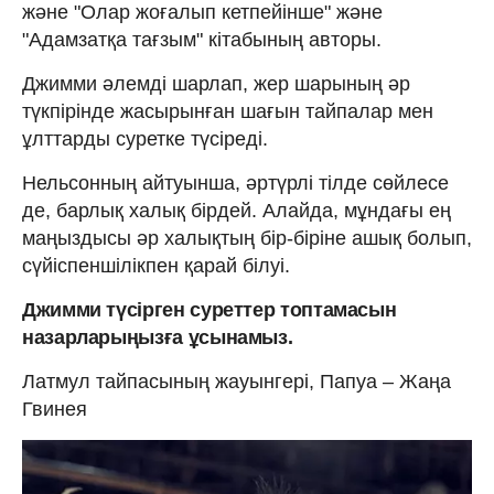
және "Олар жоғалып кетпейінше" және
"Адамзатқа тағзым" кітабының авторы.
Джимми әлемді шарлап, жер шарының әр
түкпірінде жасырынған шағын тайпалар мен
ұлттарды суретке түсіреді.
Нельсонның айтуынша, әртүрлі тілде сөйлесе
де, барлық халық бірдей. Алайда, мұндағы ең
маңыздысы әр халықтың бір-біріне ашық болып,
сүйіспеншілікпен қарай білуі.
Джимми түсірген суреттер топтамасын
назарларыңызға ұсынамыз.
Латмул тайпасының жауынгері, Папуа – Жаңа
Гвинея