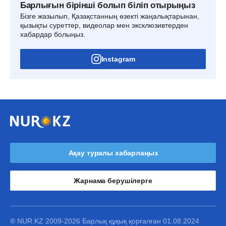
Барлығын бірінші болып біліп отырыңыз
Бізге жазылып, Қазақстанның өзекті жаңалықтарынан,
қызықты суреттер, видеолар мен эксклюзивтерден
хабардар болыңыз.
Instagram
Ақау туралы хабарлаңыз
Жарнама берушілерге
® NUR.KZ 2009-2026 Барлық құқық қорғалған 01.08.2024