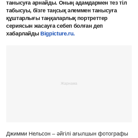
танысуға арнайды. Оның адамдармен тез тіл
табысуы, бізге таңсық әлеммен танысуға
құштарлығы таңқаларлық портреттер
сериясын жасауға себеп болған деп
хабарлайды
Bigpicture.ru.
Джимми Нельсон – әйгілі ағылшын фотографы