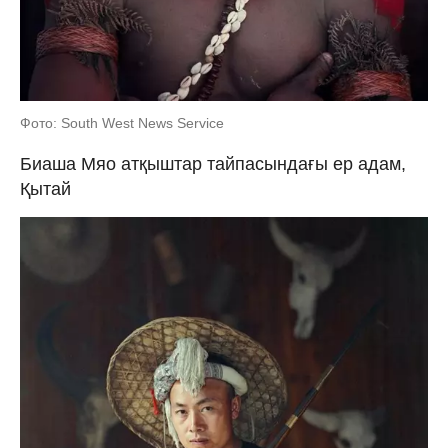
Фото: South West News Service
Биаша Мяо атқыштар тайпасындағы ер адам,
Қытай