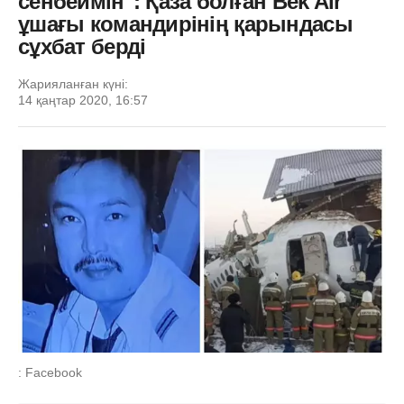
сенбеймін": Қаза болған Bek Air
ұшағы командирінің қарындасы
сұхбат берді
Жарияланған күні:
14 қаңтар 2020, 16:57
: Facebook