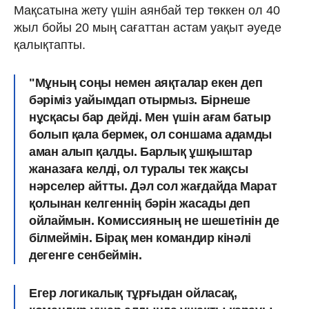
Мақсатына жету үшін аянбай тер төккен ол 40
жыл бойы 20 мың сағаттан астам уақыт әуеде
қалықтапты.
"Мұның соңы немен аяқталар екен деп
бәріміз уайымдап отырмыз. Бірнеше
нұсқасы бар дейді. Мен үшін ағам батыр
болып қала бермек, ол соншама адамды
аман алып қалды. Барлық ұшқыштар
жаназаға келді, ол туралы тек жақсы
нәрселер айтты. Дәл сол жағдайда Марат
қолынан келгеннің бәрін жасады деп
ойлаймын. Комиссияның не шешетінін де
білмеймін. Бірақ мен командир кінәлі
дегенге сенбеймін.
Егер логикалық тұрғыдан ойласақ,