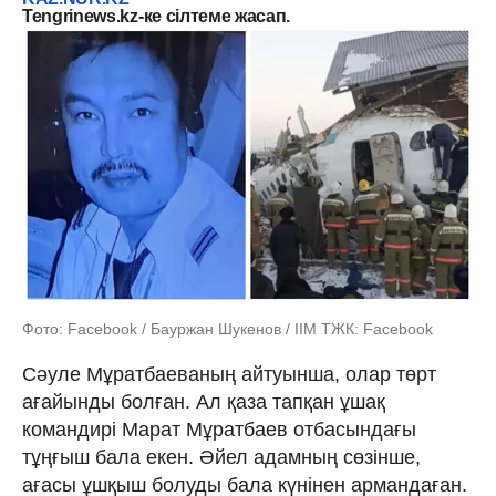
Tengrinews.kz-ке сілтеме жасап.
Фото: Facebook / Бауржан Шукенов / ІІМ ТЖК: Facebook
Сәуле Мұратбаеваның айтуынша, олар төрт
ағайынды болған. Ал қаза тапқан ұшақ
командирі Марат Мұратбаев отбасындағы
тұңғыш бала екен. Әйел адамның сөзінше,
ағасы ұшқыш болуды бала күнінен армандаған.