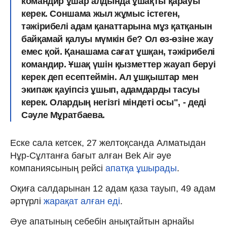
командир ұшар алдында ұшақты қарауы
керек. Соншама жыл жұмыс істеген,
тәжірибелі адам қанаттарына мұз қатқанын
байқамай қалуы мүмкін бе? Ол өз-өзіне жау
емес қой. Қанашама сағат ұшқан, тәжірибелі
командир. Ұшақ үшін қызметтер жауап беруі
керек деп есептеймін. Ал ұшқыштар мен
экипаж қауіпсіз ұшып, адамдарды тасуы
керек. Олардың негізгі міндеті осы", - деді
Сәуле Мұратбаева.
Еске сала кетсек, 27 желтоқсанда Алматыдан
Нұр-Сұлтанға бағыт алған Bek Air әуе
компаниясының рейсі
апатқа ұшырады
.
Оқиға салдарынан 12 адам қаза тауып, 49 адам
әртүрлі
жарақат алған еді
.
Әуе апатының себебін анықтайтын арнайы