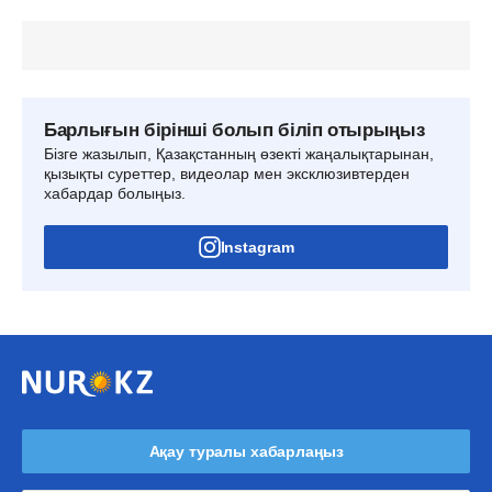
Барлығын бірінші болып біліп отырыңыз
Бізге жазылып, Қазақстанның өзекті жаңалықтарынан,
қызықты суреттер, видеолар мен эксклюзивтерден
хабардар болыңыз.
Instagram
Ақау туралы хабарлаңыз