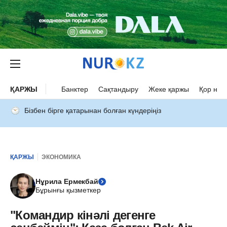
ҚАРЖЫ
Банктер
Сақтандыру
Жеке қаржы
Қор нар
Бізбен бірге қатарынан болған күндеріңіз
ҚАРЖЫ
ЭКОНОМИКА
Нұрила Ермекбай
Бұрынғы қызметкер
"Командир кінәлі дегенге