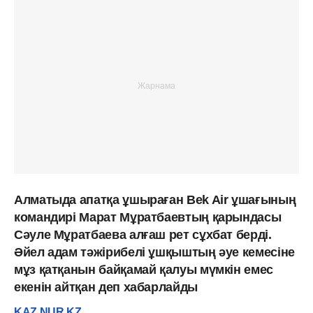
Алматыда апатқа ұшыраған Bek Air ұшағының
командирі Марат Мұратбаевтың қарындасы
Сәуле Мұратбаева алғаш рет сұхбат берді.
Әйел адам тәжірибелі ұшқыштың әуе кемесіне
мұз қатқанын байқамай қалуы мүмкін емес
екенін айтқан деп хабарлайды
KAZ.NUR.KZ