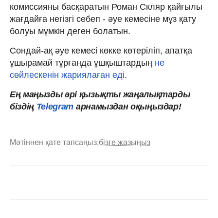
комиссияны басқаратын Роман Скляр қайғылы
жағдайға негізгі себеп - әуе кемесіне мұз қату
болуы мүмкін деген болатын.
Сондай-ақ әуе кемесі көкке көтеріліп, апатқа
ұшырамай тұрғанда ұшқыштардың
не
сөйлескенін жариялаған еді
.
Ең маңызды әрі қызықты жаңалықтарды
біздің
Telegram
арнамыздан оқыңыздар!
Мәтіннен қате тапсаңыз,
бізге жазыңыз