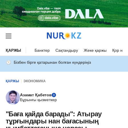
ҚАРЖЫ
Банктер
Сақтандыру
Жеке қаржы
Қор нар
Бізбен бірге қатарынан болған күндеріңіз
ҚАРЖЫ
ЭКОНОМИКА
Азамат Қабетов
Бұрынғы қызметкер
"Баға қайда барады": Атырау
тұрғындары нан бағасының