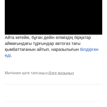
Айта кетейік, бұған дейін еліміздің бірқатар
аймағындағы тұрғындар автогаз тағы
қымбаттағанын айтып, наразылығын
білдірген
еді
.
Мәтіннен қате тапсаңыз,
бізге жазыңыз