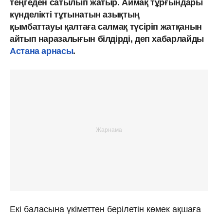
теңгеден сатылып жатыр. Аймақ тұрғындары
күнделікті тұтынатын азықтың
қымбаттауы қалтаға салмақ түсіріп жатқанын
айтып наразалығын білдірді, деп хабарлайды
Астана арнасы
.
Екі баласына үкіметтен берілетін көмек ақшаға