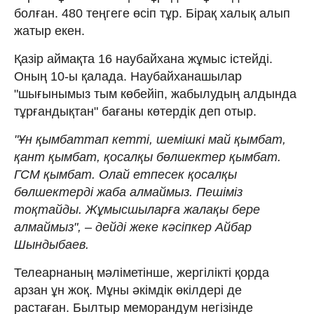
болған. 480 теңгеге өсіп тұр. Бірақ халық алып
жатыр екен.
Қазір аймақта 16 наубайхана жұмыс істейді.
Оның 10-ы қалада. Наубайханашылар
"шығынымыз тым көбейіп, жабылудың алдында
тұрғандықтан" бағаны көтердік деп отыр.
"Ұн қымбаттап кетті, шемішкі май қымбат,
қант қымбат, қосалқы бөлшектер қымбат.
ГСМ қымбат. Олай етпесек қосалқы
бөлшектерді жаба алмаймыз. Пешіміз
тоқтайды. Жұмысшыларға жалақы бере
алмаймыз", – дейді жеке кәсіпкер Айбар
Шындыбаев.
Телеарнаның мәліметінше, жергілікті қорда
арзан ұн жоқ. Мұны әкімдік өкілдері де
растаған. Былтыр меморандум негізінде