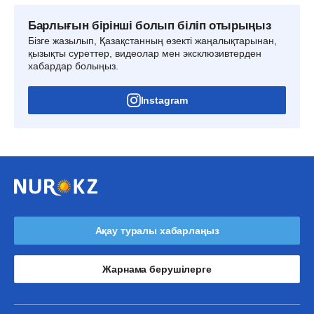
Барлығын бірінші болып біліп отырыңыз
Бізге жазылып, Қазақстанның өзекті жаңалықтарынан,
қызықты суреттер, видеолар мен эксклюзивтерден
хабардар болыңыз.
Instagram
Ақау туралы хабарлаңыз
Жарнама берушілерге