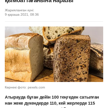
қымбаттағанына наразы
Жарияланған күні:
9 қараша 2021, 08:36
Көрнекі фото: pexels.com
Атырауда бұған дейін 100 теңгеден сатылған
нан жеке дүкендерде 110, кей жерлерде 115