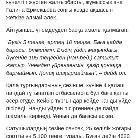
күнелтіп жүрген жалғызбасты, жұмыссыз ана
Галина Ермекшова соңғы кезде ақшасын
жеткізе алмай әлек.
Айтуынша, үнемдеуден басқа амалы қалмаған.
"Бүгін 5 теңге, ертең 10 теңге. Баға қайда
барады, білмеймін. Біздің үйдің маңындағы
дүкенде 105 теңгеден (нан-ред.) сатылып
жатыр. Үнемдеп үйренгенмін, қазір қонаққа
бармаймын. Қонақ шақырмаймын", – дейді ол.
Қала тұрғындарының сөзінше, күніне 4 қалаш
нандай тұтынатын отбасыларға бұл баға қатты
әсер етуде. Кейбір тұрғындар кейде нанды үйде
пісіреді. Нанды үйден пісіргеннен де пайда
шамалы көрінеді. Ұнның да бағасы өскен.
Сатушылардың сөзіне сенсек, 25 келілік жоғары
сортты ұн 5 100 теңге тұрады. Бұған дейін 4620