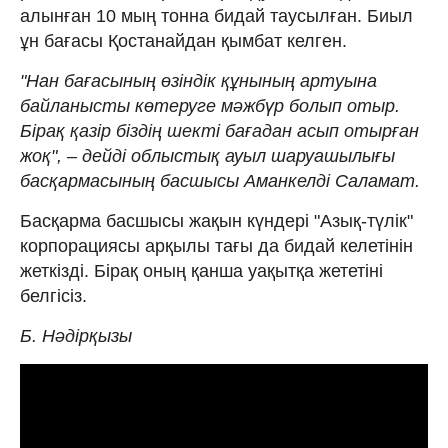
алынған 10 мың тонна бидай таусылған. Биыл
ұн бағасы Қостанайдан қымбат келген.
"Нан бағасының өзіндік құнының артуына
байланысты көтеруге мәжбүр болып отыр.
Бірақ қазір біздің шекті бағадан асып отырған
жоқ", – дейді облыстық ауыл шаруашылығы
басқармасының басшысы Аманкелді Саламат.
Басқарма басшысы жақын күндері "Азық-түлік"
корпорациясы арқылы тағы да бидай келетінін
жеткізді. Бірақ оның қанша уақытқа жететіні
белгісіз.
Б. Нәдірқызы